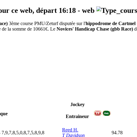
our ce web, départ
16:18
-
web
ace)
3ème course PMU/Zeturf disputée sur l'
hippodrome de Cartmel
tée de la somme de 10661€. Le
Novices' Handicap Chase (gbb Race)
dé
Jockey
que
Entraineur
Reed H.
s
7,9,7,8,5,0,8,7,5,8,9,8
94.78
T Davidson