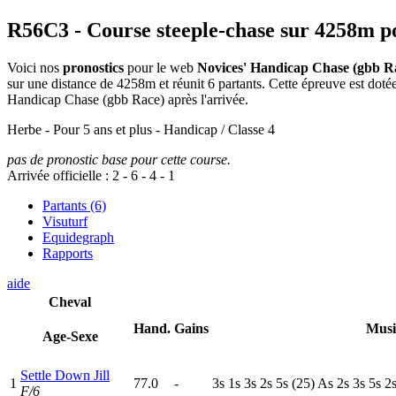
R56C3
- Course steeple-chase sur 4258m p
Voici nos
pronostics
pour le web
Novices' Handicap Chase (gbb R
sur une distance de 4258m et réunit 6 partants. Cette épreuve est do
Handicap Chase (gbb Race) après l'arrivée.
Herbe - Pour 5 ans et plus - Handicap / Classe 4
pas de pronostic base pour cette course.
Arrivée officielle :
2
-
6
-
4
-
1
Partants (6)
Visuturf
Equidegraph
Rapports
aide
Cheval
Hand.
Gains
Musi
Age-Sexe
Settle Down Jill
1
77.0
-
3
s
1
s
3
s
2
s
5
s
(25)
A
s
2
s
3
s
5
s
2
F/6