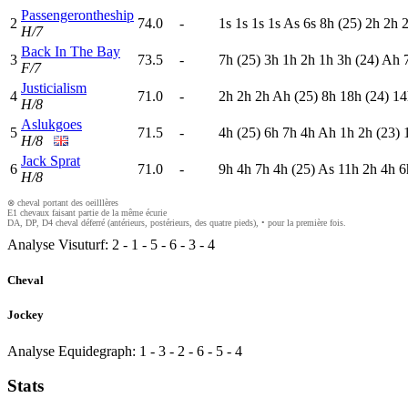
Passengerontheship
2
74.0
-
1
s
1
s
1
s
1
s
A
s
6
s
8
h
(25)
2
h
2
h
H/7
Back In The Bay
3
73.5
-
7
h
(25)
3
h
1
h
2
h
1
h
3
h
(24)
A
h
F/7
Justicialism
4
71.0
-
2
h
2
h
2
h
A
h
(25)
8
h
18h
(24)
14
H/8
Aslukgoes
5
71.5
-
4
h
(25)
6
h
7
h
4
h
A
h
1
h
2
h
(23)
H/8
Jack Sprat
6
71.0
-
9
h
4
h
7
h
4
h
(25)
A
s
11h
2
h
4
h
6
H/8
⊗ cheval portant des oeilllères
E1 chevaux faisant partie de la même écurie
DA, DP, D4 cheval déferré (antérieurs, postérieurs, des quatre pieds), • pour la première fois.
Analyse Visuturf:
2
-
1
-
5
-
6
-
3
-
4
Cheval
Jockey
Analyse Equidegraph:
1
-
3
-
2
-
6
-
5
-
4
Stats