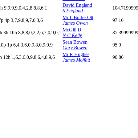
David England
2
h
9,9,9,9,0,4,2,8,8,8,6,1
104.719999
S England
Mr L Burke-Ott
7
p
4
p
3,7,9,8,9,7,0,3,6
97.16
James Owen
McGill D.
h
3
h
10h
8,8,8,0,2,2,6,7,0,9,0,1
85.3999999
N C Kelly
Sean Bowen
10p
1
p
6,4,3,6,0,9,8,0,9,9,9
95.9
Gary Bowen
Mr R Hughes
h
12h
1,6,3,6,0,9,8,6,4,8,9,6
90.86
James Moffatt