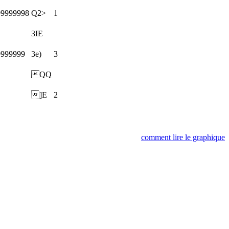
99999998
Q2>
1
3IE
9999999
3e)
3
QQ
]E
2
comment lire le graphique