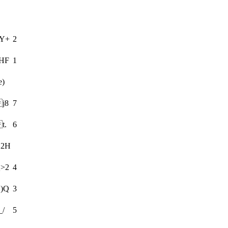
Y+
2
HF
1
e)
j8
7
t.
6
2H
>2
4
)Q
3
_/
5