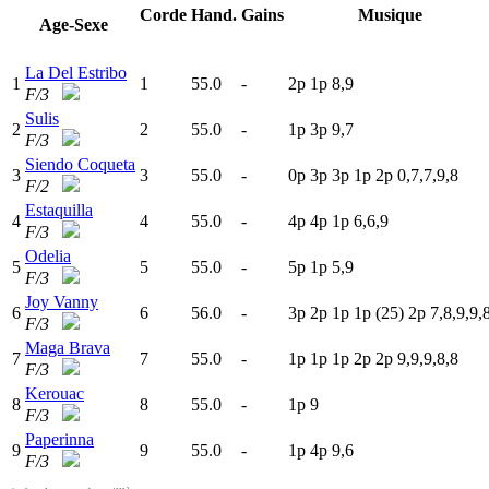
Corde
Hand.
Gains
Musique
Age-Sexe
La Del Estribo
1
1
55.0
-
2
p
1
p
8,9
F/3
Sulis
2
2
55.0
-
1
p
3
p
9,7
F/3
Siendo Coqueta
3
3
55.0
-
0
p
3
p
3
p
1
p
2
p
0,7,7,9,8
F/2
Estaquilla
4
4
55.0
-
4
p
4
p
1
p
6,6,9
F/3
Odelia
5
5
55.0
-
5
p
1
p
5,9
F/3
Joy Vanny
6
6
56.0
-
3
p
2
p
1
p
1
p
(25)
2
p
7,8,9,9,
F/3
Maga Brava
7
7
55.0
-
1
p
1
p
1
p
2
p
2
p
9,9,9,8,8
F/3
Kerouac
8
8
55.0
-
1
p
9
F/3
Paperinna
9
9
55.0
-
1
p
4
p
9,6
F/3