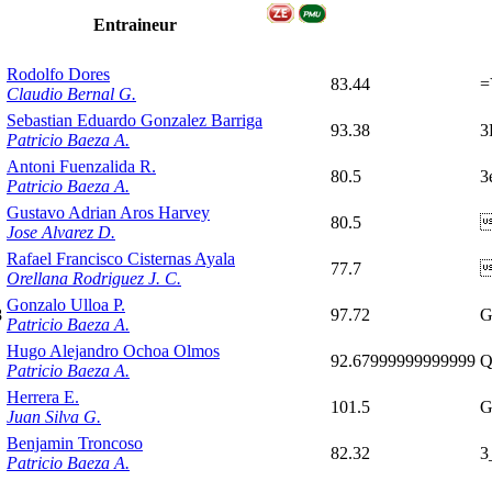
Entraineur
Rodolfo Dores
83.44
=
Claudio Bernal G.
Sebastian Eduardo Gonzalez Barriga
93.38
3
Patricio Baeza A.
Antoni Fuenzalida R.
80.5
3
Patricio Baeza A.
Gustavo Adrian Aros Harvey
80.5

Jose Alvarez D.
Rafael Francisco Cisternas Ayala
77.7

Orellana Rodriguez J. C.
Gonzalo Ulloa P.
8
97.72
G
Patricio Baeza A.
Hugo Alejandro Ochoa Olmos
92.67999999999999
Q
Patricio Baeza A.
Herrera E.
101.5
G
Juan Silva G.
Benjamin Troncoso
82.32
3
Patricio Baeza A.