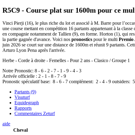
R5C9
- Course plat sur 1600m pour ce mul
Vinci Pierji (16), le plus riche du lot et associé à M. Barre pour l’oc
une course mettant en compétition 16 partants appartenant à la classe d
en compagnie notamment de Tallien (9), en forme. Horton (1), qui reste
la partie gagnée d'avance. Voici nos
pronostics
pour le multi
Premio 
juin 2026 se court sur une distance de 1600m et réunit 9 partants. C
Arturo Lyon Pena après l'arrivée.
Herbe - Corde à droite - Femelles - Pour 2 ans - Clasico / Groupe 1
Notre Pronostic:
8
-
6
-
2
-
7
-
1
-
9
-
4
-
3
Arrivée officielle :
2
-
1
-
8
-
7
-
9
Pronostic spéculatif
base:
8
-
6
-
7
complément:
2
-
4
-
9
outsiders:
5
Partants (9)
Visuturf
Equidegraph
Rapports
Commentaires Zeturf
aide
Cheval