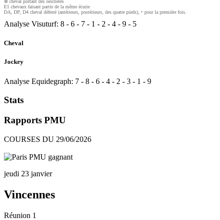
⊗ cheval portant des oeilllères
E1 chevaux faisant partie de la même écurie
DA, DP, D4 cheval déferré (antérieurs, postérieurs, des quatre pieds), • pour la première fois.
Analyse Visuturf:
8
-
6
-
7
-
1
-
2
-
4
-
9
-
5
Cheval
Jockey
Analyse Equidegraph:
7
-
8
-
6
-
4
-
2
-
3
-
1
-
9
Stats
Rapports PMU
COURSES DU 29/06/2026
jeudi 23 janvier
Vincennes
Réunion 1