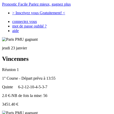
Pronostic Facile
Pariez mieux, gagnez plus
> Inscrivez vous Gratuitement! <
connectez vous
mot de passe oublié ?
aide
jeudi 23 janvier
Vincennes
Réunion 1
1° Course - Départ prévu à 13:55
Quinte
6-2-12-10-4-5-3-7
2.0 €-NB de fois la mise: 56
3451.40 €