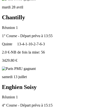
mardi 28 avril
Chantilly
Réunion 1
1° Course - Départ prévu à 13:55
Quinte
13-4-1-10-2-7-6-3
2.0 €-NB de fois la mise: 56
3429.80 €
samedi 13 juillet
Enghien Soisy
Réunion 1
4° Course - Départ prévu à 15:15