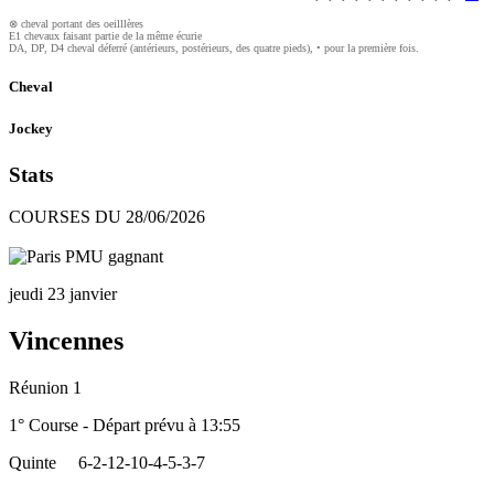
⊗ cheval portant des oeilllères
E1 chevaux faisant partie de la même écurie
DA, DP, D4 cheval déferré (antérieurs, postérieurs, des quatre pieds), • pour la première fois.
Cheval
Jockey
Stats
COURSES DU 28/06/2026
jeudi 23 janvier
Vincennes
Réunion 1
1° Course - Départ prévu à 13:55
Quinte
6-2-12-10-4-5-3-7