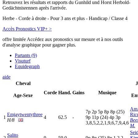
Retrouvez les résultats et rapports du Gunhild und Horst Herbold-
Gedächtnisrennen après l'arrivée.
Herbe - Corde à droite - Pour 3 ans et plus - Handicap / Classe 4
Accès Pronostics VIP+ >
offre limitée
Accédez aux pronostics sur mesure et à nos outils
d'analyse graphique pour gagner plus.
Partants (9)
Visuturf
Equidegraph
aide
Cheval
J
Corde
Hand.
Gains
Musique
Age-Sexe
En
Am.
7
p
2
p
5
p
8
p
8
p
(25)
Emjaytwentythree
Ric
1
4
62.5
-
9
p
11p
(24)
4
p
3
p
H/8
Bee
3,8,5,2,2,1,9,6,7,9,4,6
M.
Sei
Salito
2
9
59.0
-
9
p
8
p
(25)
8
p
1,2,2
Kim