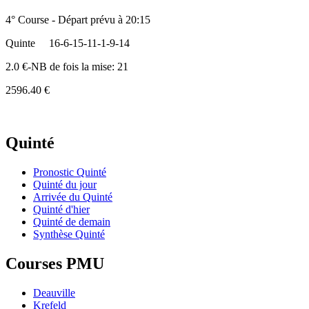
4° Course - Départ prévu à 20:15
Quinte
16-6-15-11-1-9-14
2.0 €-NB de fois la mise: 21
2596.40 €
Quinté
Pronostic Quinté
Quinté du jour
Arrivée du Quinté
Quinté d'hier
Quinté de demain
Synthèse Quinté
Courses PMU
Deauville
Krefeld