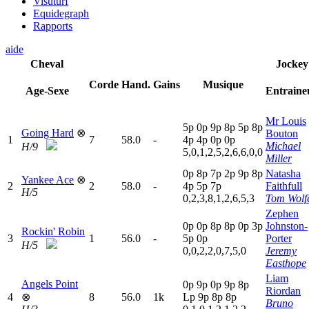
Visuturf
Equidegraph
Rapports
aide
Cheval
Jockey
Corde
Hand.
Gains
Musique
Age-Sexe
Entraine
Mr Louis
5
p
0
p
9
p
8
p
5
p
8
p
Going Hard
⊗
Bouton
1
7
58.0
-
4
p
4
p
0
p
0
p
Michael
H/9
5,0,1,2,5,2,6,6,0,0
Miller
0
p
8
p
7
p
2
p
9
p
8
p
Natasha
Yankee Ace
⊗
2
2
58.0
-
4
p
5
p
7
p
Faithfull
H/5
0,2,3,8,1,2,6,5,3
Tom Wolf
Zephen
0
p
0
p
8
p
8
p
0
p
3
p
Johnston-
Rockin' Robin
3
1
56.0
-
5
p
0
p
Porter
H/5
0,0,2,2,0,7,5,0
Jeremy
Easthope
Liam
Angels Point
0
p
9
p
0
p
9
p
8
p
Riordan
4
⊗
8
56.0
1k
L
p
9
p
8
p
8
p
Bruno