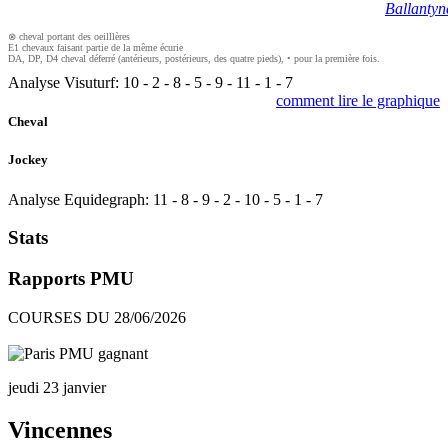
Ballantyn
⊗ cheval portant des oeilllères
E1 chevaux faisant partie de la même écurie
DA, DP, D4 cheval déferré (antérieurs, postérieurs, des quatre pieds), • pour la première fois.
Analyse Visuturf:
10
-
2
-
8
-
5
-
9
-
11
-
1
-
7
comment lire le graphique
Cheval
Jockey
Analyse Equidegraph:
11
-
8
-
9
-
2
-
10
-
5
-
1
-
7
Stats
Rapports PMU
COURSES DU 28/06/2026
jeudi 23 janvier
Vincennes