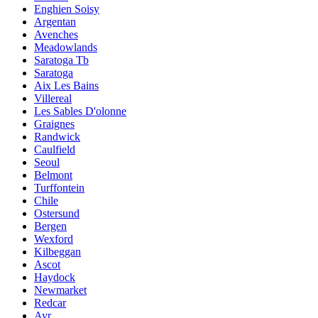
Enghien Soisy
Argentan
Avenches
Meadowlands
Saratoga Tb
Saratoga
Aix Les Bains
Villereal
Les Sables D'olonne
Graignes
Randwick
Caulfield
Seoul
Belmont
Turffontein
Chile
Ostersund
Bergen
Wexford
Kilbeggan
Ascot
Haydock
Newmarket
Redcar
Ayr