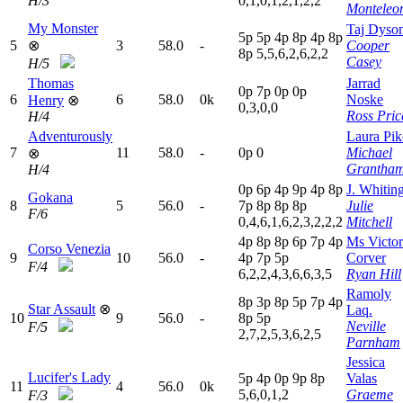
H/3
0,1,0,1,2,1,2,2
Monteleo
My Monster
Taj Dyso
5
p
5
p
4
p
8
p
4
p
8
p
5
⊗
3
58.0
-
Cooper
8
p
5,5,6,2,6,2,2
Casey
H/5
Thomas
Jarrad
0
p
7
p
0
p
0
p
6
6
58.0
0k
Noske
Henry
⊗
0,3,0,0
Ross Pric
H/4
Adventurously
Laura Pik
7
11
58.0
-
0
p
0
Michael
⊗
Grantha
H/4
0
p
6
p
4
p
9
p
4
p
8
p
J. Whitin
Gokana
8
5
56.0
-
7
p
8
p
8
p
8
p
Julie
F/6
0,4,6,1,6,2,3,2,2,2
Mitchell
4
p
8
p
8
p
6
p
7
p
4
p
Ms Victor
Corso Venezia
9
10
56.0
-
4
p
7
p
5
p
Corver
F/4
6,2,2,4,3,6,6,3,5
Ryan Hill
Ramoly
8
p
3
p
8
p
5
p
7
p
4
p
Star Assault
⊗
Laq.
10
9
56.0
-
8
p
5
p
Neville
F/5
2,7,2,5,3,6,2,5
Parnham
Jessica
Lucifer's Lady
5
p
4
p
0
p
9
p
8
p
Valas
11
4
56.0
0k
5,6,0,1,2
Graeme
F/3