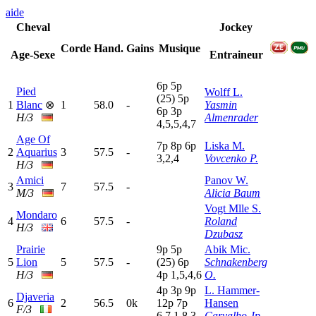
aide
Cheval
Jockey
Corde
Hand.
Gains
Musique
Age-Sexe
Entraineur
6
p
5
p
Pied
Wolff L.
(25)
5
p
1
Blanc
⊗
1
58.0
-
Yasmin
6
p
3
p
H/3
Almenrader
4,5,5,4,7
Age Of
7
p
8
p
6
p
Liska M.
2
Aquarius
3
57.5
-
3,2,4
Vovcenko P.
H/3
Amici
Panov W.
3
7
57.5
-
M/3
Alicia Baum
Vogt Mlle S.
Mondaro
4
6
57.5
-
Roland
H/3
Dzubasz
Prairie
9
p
5
p
Abik Mic.
5
Lion
5
57.5
-
(25)
6
p
Schnakenberg
H/3
4
p
1,5,4,6
O.
4
p
3
p
9
p
L. Hammer-
Djaveria
6
2
56.5
0k
12p
7
p
Hansen
F/3
6,7,1,8,3
Carvalho Jp.