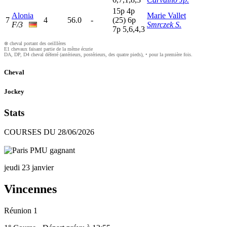
15p
4
p
Alonia
Marie Vallet
7
4
56.0
-
(25)
6
p
F/3
Smrczek S.
7
p
5,6,4,3
⊗ cheval portant des oeilllères
E1 chevaux faisant partie de la même écurie
DA, DP, D4 cheval déferré (antérieurs, postérieurs, des quatre pieds), • pour la première fois.
Cheval
Jockey
Stats
COURSES DU 28/06/2026
jeudi 23 janvier
Vincennes
Réunion 1