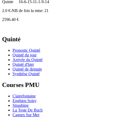
Quinte
16-6-15-11-1-9-14
2.0 €-NB de fois la mise: 21
2596.40 €
Quinté
Pronostic Quinté
Quinté du jour
Arrivée du Quinté
Quinté d'hier
Quinté de demain
Synthèse Quinté
Courses PMU
Clairefontaine
Enghien Soisy
Straubing
La Teste De Buch
Cagnes Sur Mer