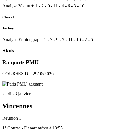
Analyse Visuturf:
1
-
2
-
9
-
11
-
4
-
6
-
3
-
10
Cheval
Jockey
Analyse Equidegraph:
1
-
3
-
9
-
7
-
11
-
10
-
2
-
5
Stats
Rapports PMU
COURSES DU 29/06/2026
jeudi 23 janvier
Vincennes
Réunion 1
1° Course - Départ prévu à 13:55