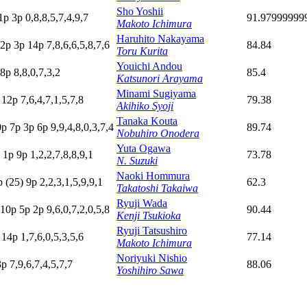
Sho Yoshii
1p
3
p
0,8,8,5,7,4,9,7
91.97999999
Makoto Ichimura
Haruhito Nakayama
2
p
3
p
14p
7,8,6,6,5,8,7,6
84.84
Toru Kurita
Youichi Andou
8
p
8,8,0,7,3,2
85.4
Katsunori Arayama
Minami Sugiyama
p
12p
7,6,4,7,1,5,7,8
79.38
Akihiko Syoji
Tanaka Kouta
0p
7
p
3
p
6
p
9,9,4,8,0,3,7,4
89.74
Nobuhiro Onodera
Yuta Ogawa
p
1
p
9
p
1,2,2,7,8,8,9,1
73.78
N. Suzuki
Naoki Hommura
p
(25)
9
p
2,2,3,1,5,9,9,1
62.3
Takatoshi Takaiwa
Ryuji Wada
10p
5
p
2
p
9,6,0,7,2,0,5,8
90.44
Kenji Tsukioka
Ryuji Tatsushiro
p
14p
1,7,6,0,5,3,5,6
77.14
Makoto Ichimura
Noriyuki Nishio
3
p
7,9,6,7,4,5,7,7
88.06
Yoshihiro Sawa