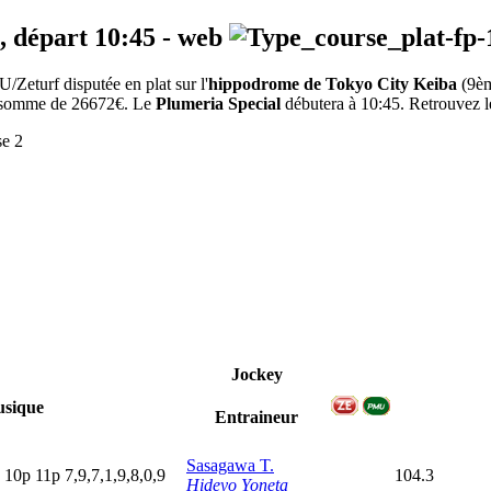
, départ
10:45
-
web
Zeturf disputée en plat sur l'
hippodrome de Tokyo City Keiba
(9è
la somme de 26672€. Le
Plumeria Special
débutera à 10:45. Retrouvez les
se 2
Jockey
sique
Entraineur
Sasagawa T.
10p
11p
7,9,7,1,9,8,0,9
104.3
Hideyo Yoneta