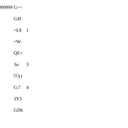
999999
G><
GJ0
=L8
1
=W-
QE+
3a-
3
y)
G;?
4
3Y5
GD6