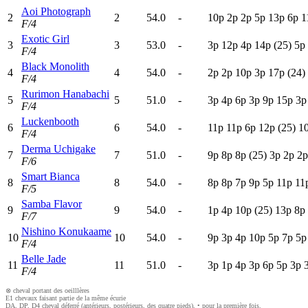
Aoi Photograph
2
2
54.0
-
10p
2
p
2
p
5
p
13p
6
p
1
F/4
Exotic Girl
3
3
53.0
-
3
p
12p
4
p
14p
(25)
5
p
F/4
Black Monolith
4
4
54.0
-
2
p
2
p
10p
3
p
17p
(24)
F/4
Rurimon Hanabachi
5
5
51.0
-
3
p
4
p
6
p
3
p
9
p
15p
3
F/4
Luckenbooth
6
6
54.0
-
11p
11p
6
p
12p
(25)
1
F/4
Derma Uchigake
7
7
51.0
-
9
p
8
p
8
p
(25)
3
p
2
p
2
F/6
Smart Bianca
8
8
54.0
-
8
p
8
p
7
p
9
p
5
p
11p
11
F/5
Samba Flavor
9
9
54.0
-
1
p
4
p
10p
(25)
13p
8
p
F/7
Nishino Konukaame
10
10
54.0
-
9
p
3
p
4
p
10p
5
p
7
p
5
F/4
Belle Jade
11
11
51.0
-
3
p
1
p
4
p
3
p
6
p
5
p
3
p
F/4
⊗ cheval portant des oeilllères
E1 chevaux faisant partie de la même écurie
DA, DP, D4 cheval déferré (antérieurs, postérieurs, des quatre pieds), • pour la première fois.