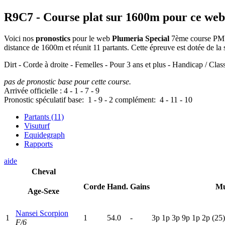
R9C7
- Course plat sur 1600m pour ce web
Voici nos
pronostics
pour le web
Plumeria Special
7ème course PMU/
distance de 1600m et réunit 11 partants. Cette épreuve est dotée de 
Dirt - Corde à droite - Femelles - Pour 3 ans et plus - Handicap / Clas
pas de pronostic base pour cette course.
Arrivée officielle :
4
-
1
-
7
-
9
Pronostic spéculatif
base:
1
-
9
-
2
complément:
4
-
11
-
10
Partants (11)
Visuturf
Equidegraph
Rapports
aide
Cheval
Corde
Hand.
Gains
Mu
Age-Sexe
Nansei Scorpion
1
1
54.0
-
3
p
1
p
3
p
9
p
1
p
2
p
(25)
F/6