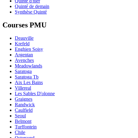
Quinté d'hier
Quinté de demain
Synthèse Quinté
Courses PMU
Deauville
Krefeld
Enghien Soisy
Argentan
Avenches
Meadowlands
Saratoga
Saratoga Tb
Aix Les Bains
Villereal
Les Sables D'olonne
Graignes
Randwick
Caulfield
Seoul
Belmont
Turffontein
Chile
Ostersund