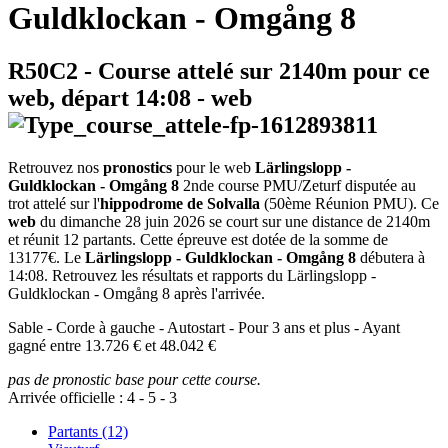
Guldklockan - Omgång 8
R50C2
- Course attelé sur 2140m pour ce
web, départ
14:08
-
web
Retrouvez nos
pronostics
pour le web
Lärlingslopp -
Guldklockan - Omgång 8
2nde course PMU/Zeturf disputée au
trot attelé sur l'
hippodrome de Solvalla
(50ème Réunion PMU). Ce
web
du dimanche 28 juin 2026 se court sur une distance de 2140m
et réunit 12 partants. Cette épreuve est dotée de la somme de
13177€. Le
Lärlingslopp - Guldklockan - Omgång 8
débutera à
14:08. Retrouvez les résultats et rapports du Lärlingslopp -
Guldklockan - Omgång 8 après l'arrivée.
Sable - Corde à gauche - Autostart - Pour 3 ans et plus - Ayant
gagné entre 13.726 € et 48.042 €
pas de pronostic base pour cette course.
Arrivée officielle :
4
-
5
-
3
Partants (12)