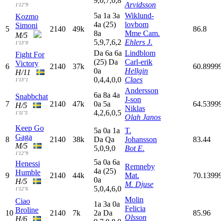
9,0,7,0,8
Arvidsson
1'12"9
5
a
1
a
3
a
Wiklund-
Kozmo
4
a
(25)
lovbom
Simoni
5
2140
49k
86.8
8
a
Mme Cam.
M/5
5,9,7,6,2
Ehlers J.
1'13"0
D
a
6
a
6
a
Lindblom
Fight For
(25)
D
a
Carl-erik
Victory
6
2140
37k
60.8999
0
a
Hellgin
H/11
0,4,4,0,0
Claes
1'13"1
Andersson
6
a
8
a
4
a
Snabbchat
J-son
7
2140
47k
0
a
5
a
64.5399
H/5
Niklas
4,2,6,0,5
1'11"5
Olah Janos
Keep Go
5
a
0
a
1
a
T.
Gaga
8
2140
38k
D
a
Q
a
Johansson
83.44
M/5
5,0,9,0
Bot E.
1'12"9
5
a
0
a
6
a
Henessi
Remneby
4
a
(25)
Humble
9
2140
44k
Mat.
70.1399
0
a
H/5
M. Djuse
5,0,4,6,0
1'12"6
Molin
Ciao
1
a
3
a
0
a
Felicia
Broline
10
2140
7k
2
a
D
a
85.96
Olsson
H/6