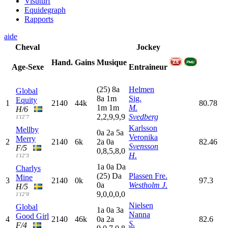
Visuturf
Equidegraph
Rapports
aide
Cheval
Jockey
Hand.
Gains
Musique
Age-Sexe
Entraineur
(25)
8
a
Helmen
Global
8
a
1
m
Sig.
Equity
1
2140
44k
80.78
1
m
1
m
M.
H/6
2,2,9,9,9
Svedberg
1'12"7
Karlsson
Mellby
0
a
2
a
5
a
Veronika
Merry
2
2140
6k
2
a
0
a
82.46
Svensson
F/5
0,8,5,8,0
H.
1'12"3
1
a
0
a
D
a
Charlys
(25)
D
a
Plassen Fre.
Mine
3
2140
0k
97.3
0
a
Westholm J.
H/5
9,0,0,0,0
1'12"0
Nielsen
Global
1
a
0
a
3
a
Nanna
Good Girl
4
2140
46k
0
a
2
a
82.6
S.
F/4