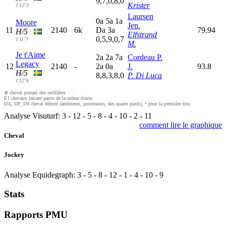
9,7,0,8,0
Krister
1'12"3
Laursen
0
a
5
a
1
a
Moore
Jen.
11
2140
6k
D
a
3
a
79.94
H/5
Elfstrand
0,5,9,0,7
1'11"7
M.
Je t'Aime
2
a
2
a
7
a
Cordeau P.
Legacy
12
2140
-
2
a
0
a
J.
93.8
H/5
8,8,3,8,0
P. Di Luca
1'12"6
⊗ cheval portant des oeilllères
E1 chevaux faisant partie de la même écurie
DA, DP, D4 cheval déferré (antérieurs, postérieurs, des quatre pieds), • pour la première fois.
Analyse Visuturf:
3
-
12
-
5
-
8
-
4
-
10
-
2
-
11
comment lire le graphique
Cheval
Jockey
Analyse Equidegraph:
3
-
5
-
8
-
12
-
1
-
4
-
10
-
9
Stats
Rapports PMU