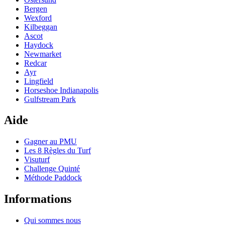
Bergen
Wexford
Kilbeggan
Ascot
Haydock
Newmarket
Redcar
Ayr
Lingfield
Horseshoe Indianapolis
Gulfstream Park
Aide
Gagner au PMU
Les 8 Règles du Turf
Visuturf
Challenge Quinté
Méthode Paddock
Informations
Qui sommes nous