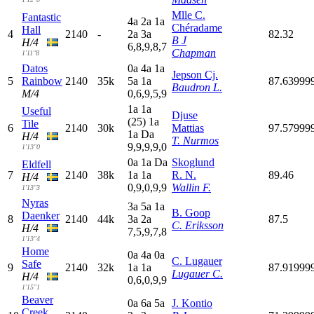
Mlle C.
Fantastic
4
a
2
a
1
a
Chéradame
Hall
4
2140
-
2
a
3
a
82.32
B J
H/4
6,8,9,8,7
Chapman
1'11"8
Datos
0
a
4
a
1
a
Jepson Cj.
5
Rainbow
2140
35k
5
a
1
a
87.63999
Baudron L.
M/4
0,6,9,5,9
1
a
1
a
Useful
Djuse
(25)
1
a
Tile
6
2140
30k
Mattias
97.57999
1
a
D
a
H/4
T. Nurmos
9,9,9,9,0
1'13"0
0
a
1
a
D
a
Skoglund
Eldfell
7
2140
38k
1
a
1
a
R. N.
89.46
H/4
0,9,0,9,9
Wallin F.
1'13"3
Nyras
3
a
5
a
1
a
B. Goop
Daenker
8
2140
44k
3
a
2
a
87.5
C. Eriksson
H/4
7,5,9,7,8
1'13"4
Home
0
a
4
a
0
a
C. Lugauer
Safe
9
2140
32k
1
a
1
a
87.91999
Lugauer C.
H/4
0,6,0,9,9
1'15"1
Beaver
0
a
6
a
5
a
J. Kontio
Creek