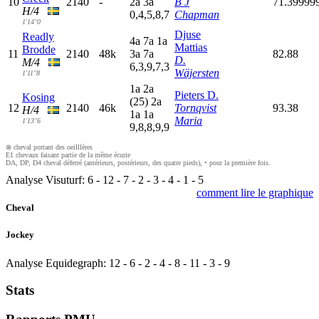
10
2140
-
2
a
3
a
B J
71.39999
H/4
0,4,5,8,7
Chapman
1'14"0
Djuse
Readly
4
a
7
a
1
a
Mattias
Brodde
11
2140
48k
3
a
7
a
82.88
D.
M/4
6,3,9,7,3
Wäjersten
1'11"8
1
a
2
a
Pieters D.
Kosing
(25)
2
a
12
2140
46k
Tornqvist
93.38
H/4
1
a
1
a
Maria
1'13"6
9,8,8,9,9
⊗ cheval portant des oeilllères
E1 chevaux faisant partie de la même écurie
DA, DP, D4 cheval déferré (antérieurs, postérieurs, des quatre pieds), • pour la première fois.
Analyse Visuturf:
6
-
12
-
7
-
2
-
3
-
4
-
1
-
5
comment lire le graphique
Cheval
Jockey
Analyse Equidegraph:
12
-
6
-
2
-
4
-
8
-
11
-
3
-
9
Stats