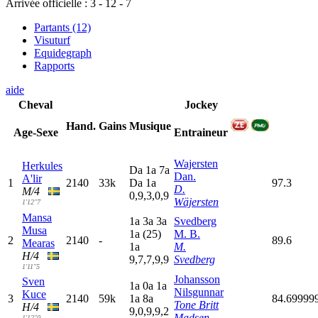
Arrivée officielle :
3
-
12
-
7
Partants (12)
Visuturf
Equidegraph
Rapports
aide
Cheval
Jockey
Hand.
Gains
Musique
Age-Sexe
Entraineur
Wajersten
Herkules
D
a
1
a
7
a
Dan.
A'lir
1
2140
33k
D
a
1
a
97.3
D.
M/4
0,9,3,0,9
Wäjersten
1'12"7
Mansa
1
a
3
a
3
a
Svedberg
Musa
1
a
(25)
M. B.
2
2140
-
89.6
Mearas
1
a
M.
H/4
9,7,7,9,9
Svedberg
1'11"5
Johansson
Sven
1
a
0
a
1
a
Nilsgunnar
Kuce
3
2140
59k
1
a
8
a
84.69999
Tone Britt
H/4
9,0,9,9,2
Madsen
1'12"0