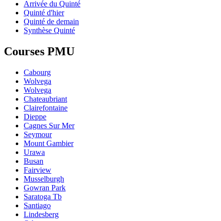
Arrivée du Quinté
Quinté d'hier
Quinté de demain
Synthèse Quinté
Courses PMU
Cabourg
Wolvega
Wolvega
Chateaubriant
Clairefontaine
Dieppe
Cagnes Sur Mer
Seymour
Mount Gambier
Urawa
Busan
Fairview
Musselburgh
Gowran Park
Saratoga Tb
Santiago
Lindesberg