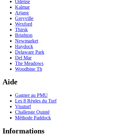
Odense
Kalmar
Arjang
Greyville
Wexford
Thirsk
Brighton
Newmarket
Haydock
Delaware Park
Del Mar
The Meadows
Woodbine Tb
Aide
Gagner au PMU
Les 8 Règles du Turf
Visuturf
Challenge Quinté
Méthode Paddock
Informations