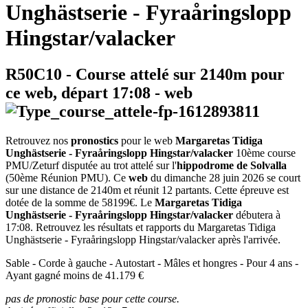
Unghästserie - Fyraåringslopp
Hingstar/valacker
R50C10
- Course attelé sur 2140m pour
ce web, départ
17:08
-
web
Retrouvez nos
pronostics
pour le web
Margaretas Tidiga
Unghästserie - Fyraåringslopp Hingstar/valacker
10ème course
PMU/Zeturf disputée au trot attelé sur l'
hippodrome de Solvalla
(50ème Réunion PMU). Ce
web
du dimanche 28 juin 2026 se court
sur une distance de 2140m et réunit 12 partants. Cette épreuve est
dotée de la somme de 58199€. Le
Margaretas Tidiga
Unghästserie - Fyraåringslopp Hingstar/valacker
débutera à
17:08. Retrouvez les résultats et rapports du Margaretas Tidiga
Unghästserie - Fyraåringslopp Hingstar/valacker après l'arrivée.
Sable - Corde à gauche - Autostart - Mâles et hongres - Pour 4 ans -
Ayant gagné moins de 41.179 €
pas de pronostic base pour cette course.