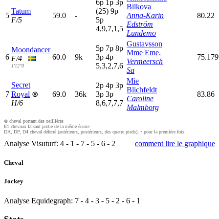
6
p
1
p
3
p
Bilkova
Tatum
(25)
9
p
5
59.0
-
Anna-Karin
80.22
F/5
5
p
Edström
4,9,7,1,5
Lundemo
Gustavsson
5
p
7
p
8
p
Moondancer
Mme Eme.
6
60.0
9k
3
p
4
p
75.17
F/4
Vermeersch
5,3,2,7,6
1'12"0
Sa
Mie
Secret
2
p
4
p
3
p
Blichfeldt
7
Royal
⊗
69.0
36k
3
p
3
p
83.86
Caroline
H/6
8,6,7,7,7
Malmborg
⊗ cheval portant des oeilllères
E1 chevaux faisant partie de la même écurie
DA, DP, D4 cheval déferré (antérieurs, postérieurs, des quatre pieds), • pour la première fois.
Analyse Visuturf:
4
-
1
-
7
-
5
-
6
-
2
comment lire le graphique
Cheval
Jockey
Analyse Equidegraph:
7
-
4
-
3
-
5
-
2
-
6
-
1