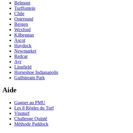
Belmont
Turffontein
Chile
Ostersund
Bergen
Wexford
Kilbeggan
Ascot
Haydock
Newmarket
Redcar
Ayr
Lingfield
Horseshoe Indianapolis
Gulfstream Park
Aide
Gagner au PMU
Les 8 Règles du Turf
Visuturf
Challenge Quinté
Méthode Paddock