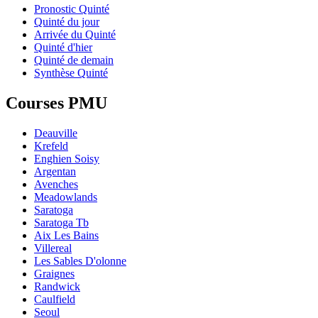
Pronostic Quinté
Quinté du jour
Arrivée du Quinté
Quinté d'hier
Quinté de demain
Synthèse Quinté
Courses PMU
Deauville
Krefeld
Enghien Soisy
Argentan
Avenches
Meadowlands
Saratoga
Saratoga Tb
Aix Les Bains
Villereal
Les Sables D'olonne
Graignes
Randwick
Caulfield
Seoul