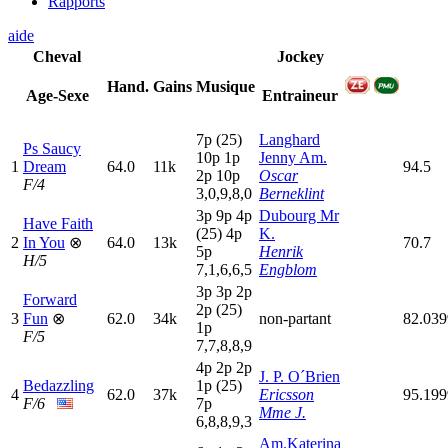
Rapports
aide
Cheval
Jockey
Hand.
Gains
Musique
Age-Sexe
Entraineur
7
p
(25)
Langhard
Ps Saucy
10p
1
p
Jenny Am.
1
Dream
64.0
11k
94.5
2
p
10p
Oscar
F/4
3,0,9,8,0
Berneklint
3
p
9
p
4
p
Dubourg Mr
Have Faith
(25)
4
p
K.
2
In You
⊗
64.0
13k
70.7
5
p
Henrik
H/5
7,1,6,6,5
Engblom
3
p
3
p
2
p
Forward
2
p
(25)
3
Fun
⊗
62.0
34k
non-partant
82.03
1
p
F/5
7,7,8,8,9
4
p
2
p
2
p
J. P. O´Brien
Bedazzling
1
p
(25)
4
62.0
37k
Ericsson
95.19
F/6
7
p
Mme J.
6,8,8,9,3
Am.Katerina