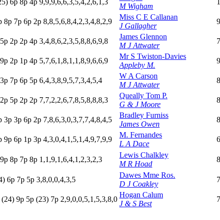
25)
6
p
8
p
4
p
9,9,9,6,6,3,5,4,2,6,1,3
M Wigham
Miss C E Callanan
p
8
p
7
p
6
p
2
p
8,8,5,6,8,4,2,3,4,8,2,9
J Gallagher
James Glennon
5
p
2
p
2
p
4
p
3,4,8,6,2,3,5,8,8,6,9,8
7
M J Attwater
Mr S Twiston-Davies
9
p
2
p
1
p
4
p
5,7,6,1,8,1,1,8,9,6,6,9
Appleby M.
W A Carson
3
p
7
p
6
p
5
p
6,4,3,8,9,5,7,3,4,5,4
M J Attwater
Queally Tom P.
2
p
5
p
2
p
2
p
7,7,2,2,6,7,8,5,8,8,8,3
G & J Moore
Bradley Furniss
p
3
p
3
p
6
p
2
p
7,8,6,3,0,3,7,7,4,8,4,5
James Owen
M. Fernandes
p
9
p
6
p
1
p
3
p
4,3,0,4,1,5,1,4,9,7,9,9
6
L A Dace
Lewis Chalkley
9
p
8
p
7
p
8
p
1,1,9,1,6,4,1,2,3,2,3
8
M R Hoad
Dawes Mme Ros.
4)
6
p
7
p
5
p
3,8,0,0,4,3,5
7
D J Coakley
Hogan Calum
p
(24)
9
p
5
p
(23)
7
p
2,9,0,0,5,1,5,3,8,0
7
J & S Best