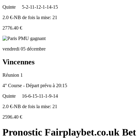
Quinte
5-2-11-12-1-14-15
2.0 €-NB de fois la mise: 21
2776.40 €
vendredi 05 décembre
Vincennes
Réunion 1
4° Course - Départ prévu à 20:15
Quinte
16-6-15-11-1-9-14
2.0 €-NB de fois la mise: 21
2596.40 €
Pronostic Fairplaybet.co.uk Bet