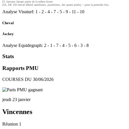
E1 chevaux faisant partie de la même écurie
DA, DP, D4 cheval déferré (antérieurs, postérieurs, des quatre pieds), • pour la première fois.
Analyse Visuturf:
1
-
2
-
4
-
7
-
5
-
9
-
11
-
10
Cheval
Jockey
Analyse Equidegraph:
2
-
1
-
7
-
4
-
5
-
6
-
3
-
8
Stats
Rapports PMU
COURSES DU 30/06/2026
jeudi 23 janvier
Vincennes
Réunion 1