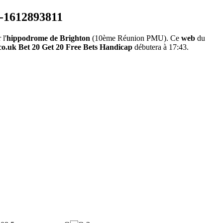
l'
hippodrome de Brighton
(10ème Réunion PMU). Ce
web
du
co.uk Bet 20 Get 20 Free Bets Handicap
débutera à 17:43.