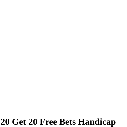
 20 Get 20 Free Bets Handicap