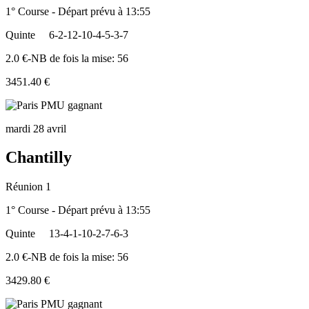
1° Course - Départ prévu à 13:55
Quinte
6-2-12-10-4-5-3-7
2.0 €-NB de fois la mise: 56
3451.40 €
mardi 28 avril
Chantilly
Réunion 1
1° Course - Départ prévu à 13:55
Quinte
13-4-1-10-2-7-6-3
2.0 €-NB de fois la mise: 56
3429.80 €