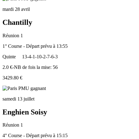
mardi 28 avril
Chantilly
Réunion 1
1° Course - Départ prévu à 13:55
Quinte
13-4-1-10-2-7-6-3
2.0 €-NB de fois la mise: 56
3429.80 €
samedi 13 juillet
Enghien Soisy
Réunion 1
4° Course - Départ prévu à 15:15