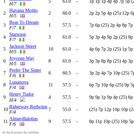
1
5
63.0
-
1
p
1
p
1
p
4
p
4
p
7
p
5
p
(
H/7
Havana Mojito
2
2
60.0
-
2
p
2
p
5
p
4
p
(25)
12p
6
H/5
Bear To Dream
3
1
57.5
-
7
p
6
p
(25)
2
p
4
p
8
p
7
p
F/7
Starsong
4
3
61.0
-
5
p
3
p
4
p
9
p
2
p
(25)
9
p
F/7
Jackson Street
5
10
61.0
-
4
p
6
p
7
p
2
p
(25)
1
p
5
p
H/5
Joycean Way
6
8
61.0
-
3
p
3
p
8
p
8
p
(25)
4
p
3
p
H/5
Prefer The Sister
7
6
60.5
-
3
p
2
p
4
p
7
p
10p
(25)
7
F/6
Lunanova
8
11
57.5
-
6
p
7
p
10p
6
p
(25)
9
p
5
F/4
Henry Tudor
9
4
57.5
-
9
p
9
p
1
p
9
p
4
p
(25)
6
p
H/4
Ridgeway Redwing
10
7
55.0
-
(25)
7
p
12p
10p
10p
(2
F/4
Almavillalobas
11
9
57.5
-
8
p
11p
10p
(25)
10p
5
F/6
⊗ cheval portant des oeilllères