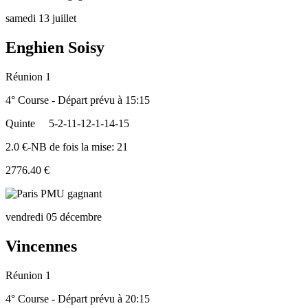
samedi 13 juillet
Enghien Soisy
Réunion 1
4° Course - Départ prévu à 15:15
Quinte
5-2-11-12-1-14-15
2.0 €-NB de fois la mise: 21
2776.40 €
vendredi 05 décembre
Vincennes
Réunion 1
4° Course - Départ prévu à 20:15