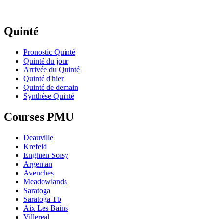
Quinté
Pronostic Quinté
Quinté du jour
Arrivée du Quinté
Quinté d'hier
Quinté de demain
Synthèse Quinté
Courses PMU
Deauville
Krefeld
Enghien Soisy
Argentan
Avenches
Meadowlands
Saratoga
Saratoga Tb
Aix Les Bains
Villereal