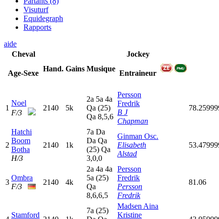
Partants (8)
Visuturf
Equidegraph
Rapports
aide
Cheval
Jockey
Hand.
Gains
Musique
Age-Sexe
Entraineur
Persson
2
a
5
a
4
a
Noel
Fredrik
1
2140
5k
Q
a
(25)
78.2599
B J
F/3
Q
a
8,5,6
Chapman
Hatchi
7
a
D
a
Ginman Osc.
Boom
D
a
Q
a
2
2140
1k
Elisabeth
53.4799
Botha
(25)
Q
a
Alstad
H/3
3,0,0
2
a
4
a
4
a
Persson
Ombra
5
a
(25)
Fredrik
3
2140
4k
81.06
F/3
Q
a
Persson
8,6,6,5
Fredrik
Madsen Aina
7
a
(25)
Stamford
Kristine