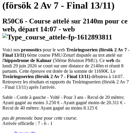
(försök 2 Av 7 - Final 13/11)
R50C6
- Course attelé sur 2140m pour ce
web, départ
14:07
-
web
Voici nos
pronostics
pour le web
Treåringsserien (försök 2 Av 7 -
Final 13/11)
6ème course PMU/Zeturf disputée au trot attelé sur
l'
hippodrome de Kalmar
(50ème Réunion PMU). Ce
web
du
lundi 29 juin 2026 se court sur une distance de 2140m et réunit 8
partants. Cette épreuve est dotée de la somme de 11690€. Le
Treåringsserien (försök 2 Av 7 - Final 13/11)
débutera à 14:07.
Retrouvez les résultats et rapports du Treåringsserien (försök 2 Av 7
- Final 13/11) après l'arrivée.
Sable - Corde à gauche - Volté - Pour 3 ans - Recul de 20 mètres:
Ayant gagné au moins 3.250 € - Ayant gagné moins de 20.311 € -
Recul de 40 mètres: Ayant gagné au moins 8.125 €
pas de pronostic base pour cette course.
Arrivée officielle :
7
-
6
-
1