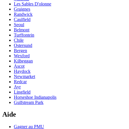
Les Sables D'olonne
Graignes
Randwick
Caulfield
Seoul
Belmont
Turffontein
Chile
Ostersund
Bergen
Wexford
Kilbeggan
Ascot
Haydock
Newmarket
Redcar
Ayr
Lingfield
Horseshoe Indianapolis
Gulfstream Park
Aide
Gagner au PMU