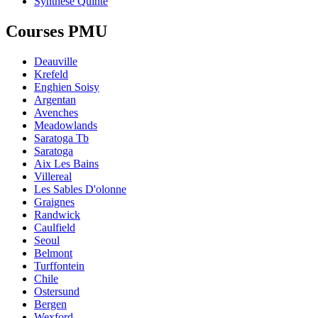
Synthèse Quinté
Courses PMU
Deauville
Krefeld
Enghien Soisy
Argentan
Avenches
Meadowlands
Saratoga Tb
Saratoga
Aix Les Bains
Villereal
Les Sables D'olonne
Graignes
Randwick
Caulfield
Seoul
Belmont
Turffontein
Chile
Ostersund
Bergen
Wexford