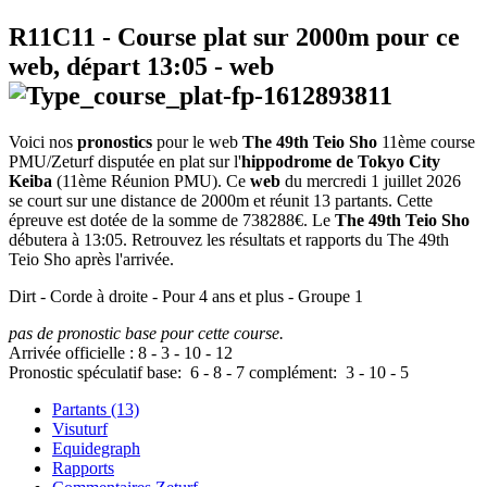
R11C11
- Course plat sur 2000m pour ce
web, départ
13:05
-
web
Voici nos
pronostics
pour le web
The 49th Teio Sho
11ème course
PMU/Zeturf disputée en plat sur l'
hippodrome de Tokyo City
Keiba
(11ème Réunion PMU). Ce
web
du mercredi 1 juillet 2026
se court sur une distance de 2000m et réunit 13 partants. Cette
épreuve est dotée de la somme de 738288€. Le
The 49th Teio Sho
débutera à 13:05. Retrouvez les résultats et rapports du The 49th
Teio Sho après l'arrivée.
Dirt - Corde à droite - Pour 4 ans et plus - Groupe 1
pas de pronostic base pour cette course.
Arrivée officielle :
8
-
3
-
10
-
12
Pronostic spéculatif
base:
6
-
8
-
7
complément:
3
-
10
-
5
Partants (13)
Visuturf
Equidegraph
Rapports