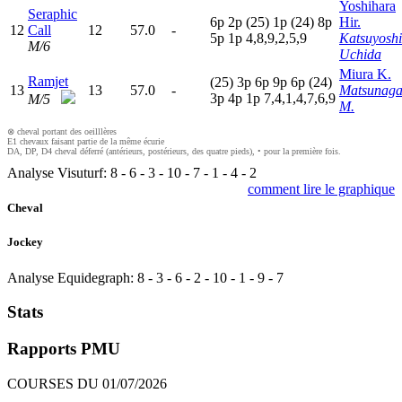
Yoshihara
Seraphic
6
p
2
p
(25)
1
p
(24)
8
p
Hir.
12
Call
12
57.0
-
5
p
1
p
4,8,9,2,5,9
Katsuyoshi
M/6
Uchida
Miura K.
Ramjet
(25)
3
p
6
p
9
p
6
p
(24)
13
13
57.0
-
Matsunag
3
p
4
p
1
p
7,4,1,4,7,6,9
M/5
M.
⊗ cheval portant des oeilllères
E1 chevaux faisant partie de la même écurie
DA, DP, D4 cheval déferré (antérieurs, postérieurs, des quatre pieds), • pour la première fois.
Analyse Visuturf:
8
-
6
-
3
-
10
-
7
-
1
-
4
-
2
comment lire le graphique
Cheval
Jockey
Analyse Equidegraph:
8
-
3
-
6
-
2
-
10
-
1
-
9
-
7
Stats
Rapports PMU
COURSES DU 01/07/2026