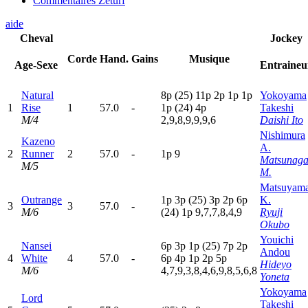
Commentaires Zeturf
aide
Cheval
Jockey
Corde
Hand.
Gains
Musique
Age-Sexe
Entraineu
Natural
8
p
(25)
11p
2
p
1
p
1
p
Yokoyama
1
Rise
1
57.0
-
1
p
(24)
4
p
Takeshi
M/4
2,9,8,9,9,9,6
Daishi Ito
Nishimura
Kazeno
A.
2
Runner
2
57.0
-
1
p
9
Matsunag
M/5
M.
Matsuyam
Outrange
1
p
3
p
(25)
3
p
2
p
6
p
K.
3
3
57.0
-
M/6
(24)
1
p
9,7,7,8,4,9
Ryuji
Okubo
Youichi
Nansei
6
p
3
p
1
p
(25)
7
p
2
p
Andou
4
White
4
57.0
-
6
p
4
p
1
p
2
p
5
p
Hideyo
M/6
4,7,9,3,8,4,6,9,8,5,6,8
Yoneta
Yokoyama
Lord
Takeshi