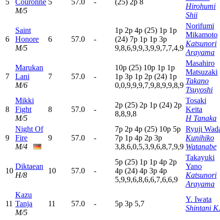
5
Couronne
5
57.0
-
(25)
2
p
8
Hirohumi
M/5
Shii
Norifumi
Saint
1
p
2
p
4
p
(25)
1
p
1
p
Mikamoto
6
Honore
6
57.0
-
(24)
7
p
1
p
1
p
3
p
Katsunori
M/5
9,8,6,9,9,3,9,9,7,7,4,9
Arayama
Masahiro
Marukan
10p
(25)
10p
1
p
1
p
Matsuzaki
7
Lani
7
57.0
-
1
p
3
p
1
p
2
p
(24)
1
p
Takano
M/6
0,0,9,9,9,7,9,8,9,9,8,9
Tsuyoshi
Mikki
Tosaki
2
p
(25)
2
p
1
p
(24)
2
p
8
Fight
8
57.0
-
Keita
8,8,9,8
M/5
H Tanaka
Night Of
7
p
2
p
4
p
(25)
10p
5
p
Ryuji Wad
9
Fire
9
57.0
-
7
p
1
p
4
p
2
p
3
p
Kunihiko
M/4
3,8,6,0,5,3,9,6,8,7,9,9
Watanabe
Takayuki
5
p
(25)
1
p
1
p
4
p
2
p
Diktaean
Yano
10
10
57.0
-
4
p
(24)
4
p
3
p
4
p
H/8
Katsunori
5,9,9,6,8,6,6,7,6,6,9
Arayama
Kazu
Y. Iwata
11
Tanja
11
57.0
-
5
p
3
p
5,7
Shintani K
M/5