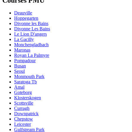
Courses PMU
Deauville
Hoppegarten
Divonne les Bains
Divonne Les Bains
Le Lion D'angers
La Gacilly
Monchengladbach
Maronas
Royan La Palmyre
Pompadour
Busan
Seoul
Monmouth Park
Saratoga Tb
Amal
Goteborg
Klosterskogen
Scottsville
Curragh
Downpatrick
Chepstow
Leicester
Gulfstream Park