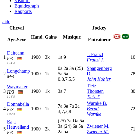
Visuturf
Equidegraph
Rapports
aide
Cheval
Jockey
Hand.
Gains
Musique
Age-Sexe
Entraineur
Daireann
J. Franzl
1
1900
3k
1
a
9
10
F/4
Franzl J.
1'14"3
0
a
2
a
3
a
(25)
Spangenberg
Longchamp
2
1900
1k
5
a
5
a
D.
7
M/4
0,8,7,5,5
John Kohler
Tietz
Waymaker
3
1900
1k
3
a
7
Thorsten
80
H/3
Tietz T.
1'14"8
Warnke B.
Donnabella
7
a
3
a
7
a
2
a
4
1900
1k
Bernd
72
F/3
3,7,3,8
Warnke
1'20"3
(25)
7
a
D
a
5
a
Raja
3
a
(24)
6
a
5
a
Zwiener M.
Heuvelland
5
1900
2k
71
2
a
5
a
Zwiener M.
F/4