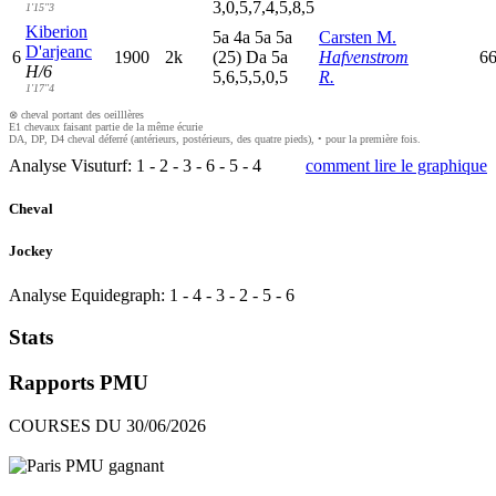
3,0,5,7,4,5,8,5
1'15"3
Kiberion
5
a
4
a
5
a
5
a
Carsten M.
D'arjeanc
6
1900
2k
(25)
D
a
5
a
Hafvenstrom
6
H/6
5,6,5,5,0,5
R.
1'17"4
⊗ cheval portant des oeilllères
E1 chevaux faisant partie de la même écurie
DA, DP, D4 cheval déferré (antérieurs, postérieurs, des quatre pieds), • pour la première fois.
Analyse Visuturf:
1
-
2
-
3
-
6
-
5
-
4
comment lire le graphique
Cheval
Jockey
Analyse Equidegraph:
1
-
4
-
3
-
2
-
5
-
6
Stats
Rapports PMU
COURSES DU 30/06/2026