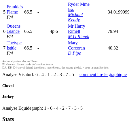
Ryder Mme
Frankie's
Isa.
5
Flame
66.5
-
34.019999
Michael
F/4
Keady
Queens
Mr Harry
6
Glance
65.5
-
4
p
6
Rimell
79.94
F/4
M G Rimell
Thetype
Mary
7
Istitle
66.5
-
Corcoran
40.32
F/4
D Pipe
⊗ cheval portant des oeilllères
E1 chevaux faisant partie de la même écurie
DA, DP, D4 cheval déferré (antérieurs, postérieurs, des quatre pieds), • pour la première fois.
Analyse Visuturf:
6
-
4
-
1
-
2
-
3
-
7
-
5
comment lire le graphique
Cheval
Jockey
Analyse Equidegraph:
1
-
6
-
4
-
2
-
7
-
3
-
5
Stats