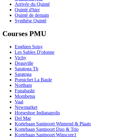
Arrivée du Quinté
Quinté d'hier
Quinté de demain
Synthèse Quinté
Courses PMU
Enghien Soisy
Les Sables D'olonne
Vichy
Deauville
Saratoga Tb
Saratoga
Pornichet La Baule
Northam
Funabashi
Mombetsu
Vaal
Newmarket
Horseshoe Indianapolis
Del Mar
Kortebaan Santpoort Winnend & Plaats
Kortebaan Santpoort Duo & Trio
Kortebaan Santpoort Winscore1