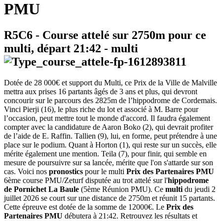
PMU
R5C6
- Course attelé sur 2750m pour ce
multi, départ
21:42
-
multi
Dotée de 28 000€ et support du Multi, ce Prix de la Ville de Malville
mettra aux prises 16 partants âgés de 3 ans et plus, qui devront
concourir sur le parcours des 2825m de l’hippodrome de Cordemais.
Vinci Pierji (16), le plus riche du lot et associé à M. Barre pour
l’occasion, peut mettre tout le monde d'accord. Il faudra également
compter avec la candidature de Aaron Boko (2), qui devrait profiter
de l’aide de E. Raffin. Tallien (9), lui, en forme, peut prétendre à une
place sur le podium. Quant à Horton (1), qui reste sur un succès, elle
mérite également une mention. Teila (7), pour finir, qui semble en
mesure de poursuivre sur sa lancée, mérite que l'on s'attarde sur son
cas. Voici nos
pronostics
pour le multi
Prix des Partenaires PMU
6ème course PMU/Zeturf disputée au trot attelé sur l'
hippodrome
de Pornichet La Baule
(5ème Réunion PMU). Ce
multi
du jeudi 2
juillet 2026 se court sur une distance de 2750m et réunit 15 partants.
Cette épreuve est dotée de la somme de 12000€. Le
Prix des
Partenaires PMU
débutera à 21:42. Retrouvez les résultats et