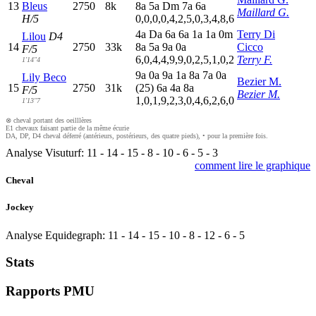
13
Bleus
2750
8k
8
a
5
a
D
m
7
a
6
a
Maillard G.
H/5
0,0,0,0,4,2,5,0,3,4,8,6
4
a
D
a
6
a
6
a
1
a
1
a
0
m
Terry Di
Lilou
D4
14
2750
33k
8
a
5
a
9
a
0
a
Cicco
F/5
6,0,4,4,9,9,0,2,5,1,0,2
Terry F.
1'14"4
9
a
0
a
9
a
1
a
8
a
7
a
0
a
Lily Beco
Bezier M.
15
2750
31k
(25)
6
a
4
a
8
a
F/5
Bezier M.
1,0,1,9,2,3,0,4,6,2,6,0
1'13"7
⊗ cheval portant des oeilllères
E1 chevaux faisant partie de la même écurie
DA, DP, D4 cheval déferré (antérieurs, postérieurs, des quatre pieds), • pour la première fois.
Analyse Visuturf:
11
-
14
-
15
-
8
-
10
-
6
-
5
-
3
comment lire le graphique
Cheval
Jockey
Analyse Equidegraph:
11
-
14
-
15
-
10
-
8
-
12
-
6
-
5
Stats
Rapports PMU