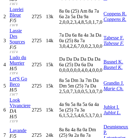
1'16"1
Lorelei
8
a
0
a
(25)
A
m
8
a
7
a
Coppens R.
Bleue
2
2725
13k
6
a
2
a
5
a
D
a
9
a
Coppens R.
F/5
2,0,0,2,3,4,8,5,0,1,7,0
1'16"8
Lassie
7
a
D
a
6
a
8
a
4
a
3
a
D
a
Des
Tabesse F.
3
2725
14k
0
a
(25)
8
a
7
a
Sources
Tabesse F.
3,0,4,2,6,7,0,0,2,3,0,0
F/5
1'15"4
Ludo du
D
a
D
a
D
a
D
a
D
a
D
a
Busnel K.
Murrier
4
2725
15k
6
a
(25)
D
a
6
a
D
a
Busnel K.
H/5
0,0,0,0,0,0,4,0,4,0,0,0
1'19"4
Let'S Go
8
a
5
a
D
m
3
a
7
m
D
a
Grandin J.
Beco
5
2725
15k
D
m
5
m
(25)
7
a
D
a
Marie Ch.
H/5
2,5,0,7,3,0,0,5,3,0,7,0
1'16"7
Look
4
a
9
a
5
a
8
a
5
a
6
a
4
a
Vivanciere
Jublot I.
6
2725
15k
5
a
(25)
7
a
3
a
DA
Jublot L.
6,1,5,2,5,4,6,5,3,7,0,1
H/5
1'15"0
Desmigneux
8
a
8
a
4
a
8
a
0
a
D
m
Lavande
P.
7
2725
24k
(25)
9
a
2
a
8
a
7
a
F/5
Letonturier