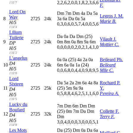
2,2,6,2,0,0,1,8,2,3,6,6
1'15"7
F.
Lord On
D
m
7
m
D
m
4
a
D
a
5
a
Legros J. M.
Way
8
2725
24k
3
a
6
a
D
a
0
a
5
a
Marie B.
H/5
0,3,0,6,0,5,7,4,0,0,5,6
1'14"4
Lilium
D
a
0
a
D
a
D
m
(25)
Tuilerie
Vilault J.
9
2725
24k
0
m
8
m
0
a
8
m
9
a
6
m
DP
Mottier C.
0,0,0,0,0,2,0,2,1,4,1,0
H/5
1'16"2
L'angelus
0
a
0
a
(25)
4
a
2
a
0
a
Beileard Ph.
D4
10
2725
24k
6
m
6
a
0
a
1
a
(24)
Beileard
H/5
0,0,6,8,0,4,4,0,9,8,9,5
Mlle C.
1'15"0
Lord
D
a
5
a
2
a
2
m
6
a
4
a
8
a
Rochard P.
Sixteen
11
2725
25k
(25)
5
m
9
a
9
a
Y.
D4
0,5,8,8,4,6,2,5,1,1,6,0
Pereira A.
H/5
1'16"5
Lucky du
7
m
D
m
6
m
D
m
D
m
Boufard
(25)
0
m
7
m
D
a
D
m
Collette F.
12
2725
32k
D4
D
m
Terry F.
H/5
3,0,4,0,0,0,3,0,0,0,5,1
1'14"8
Les Mots
D
a
(25)
D
m
0
a
D
a
6
a
Maillard G.