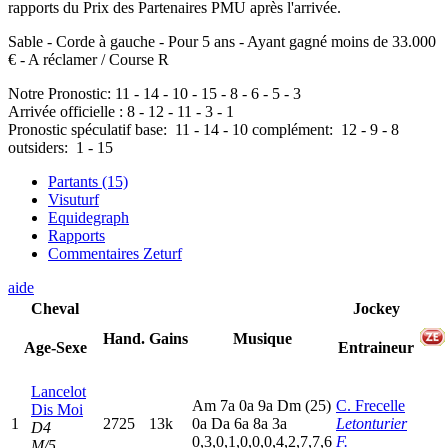
rapports du Prix des Partenaires PMU après l'arrivée.
Sable - Corde à gauche - Pour 5 ans - Ayant gagné moins de 33.000
€ - A réclamer / Course R
Notre Pronostic:
11
-
14
-
10
-
15
-
8
-
6
-
5
-
3
Arrivée officielle :
8
-
12
-
11
-
3
-
1
Pronostic spéculatif
base:
11
-
14
-
10
complément:
12
-
9
-
8
outsiders:
1
-
15
Partants (15)
Visuturf
Equidegraph
Rapports
Commentaires Zeturf
aide
Cheval
Jockey
Hand.
Gains
Musique
Age-Sexe
Entraineur
Lancelot
A
m
7
a
0
a
9
a
D
m
(25)
C. Frecelle
Dis Moi
1
2725
13k
0
a
D
a
6
a
8
a
3
a
Letonturier
D4
0,3,0,1,0,0,0,4,2,7,7,6
F.
M/5