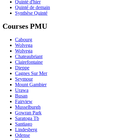
Quinté d'hier
Quinté de demain
Synthèse Quinté
Courses PMU
Cabourg
Wolvega
Wolvega
Chateaubriant
Clairefontaine
Dieppe
Cagnes Sur Mer
Seymour
Mount Gambier
Urawa
Busan
Fairview
Musselburgh
Gowran Park
Saratoga Tb
Santiago
Lindesberg
Odense