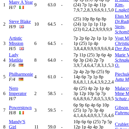
Many A Year
1
9
63.0
-
(24)
7
p
1
p
4
p
11p
Kim-
H/7
7,9,7,2,8,3,9,6,9,1,5,0
L.nakel
Ehm M
(25)
10p
8
p
6
p
8
p
Steve Blake
Dr.Rud
2
10
64.5
-
(24)
1
p
1
p
1
p
11p
H/9
Stein-
(23)
0,2,4,2,9,9,9,9,9
Schomb
Artistic
7
p
2
p
6
p
2
p
1
p
1
p
1
p
Vogt Ml
3
Mission
6
64.5
-
1
p
(25)
1
p
4
p
Christi
H/5
3,8,4,8,9,9,9,9,9,6,9,4
Der Re
Lady
7
p
11p
(25)
3
p
6
p
4
p
Marie V
4
Matilda
8
64.0
-
6
p
3
p
(24)
2
p
7
p
Schnak
F/6
3,9,7,4,6,4,7,8,3,1,5,3
O.
2
p
4
p
2
p
9
p
(25)
9
p
Philharmonie
Piechul
5
4
61.0
-
14p
6
p
7
p
1
p
8
p
F/4
Jutta M
8,6,8,1,1,6,4,3,9,2,2,4
Nero
4
p
(25)
4
p
2
p
1
p
4
p
Malaco
6
Imperator
2
58.5
-
3
p
12p
10p
5
p
7
p
Mme M
H/7
6,6,8,9,6,7,8,0,5,3,9,5
Schutz 
6
p
9
p
6
p
4
p
6
p
10p
Powerstown
Gibson 
7
3
59.5
-
(25)
1
p
7
p
3
p
4
p
H/8
Fuhrma
4,1,4,6,4,0,9,3,7,6,4,6
Mandy'S
10p
6
p
6
p
(25)
7
p
5
p
Crublet
8
Girl
11
59.0
-
12p
1
p
4
p
4
p
3
p