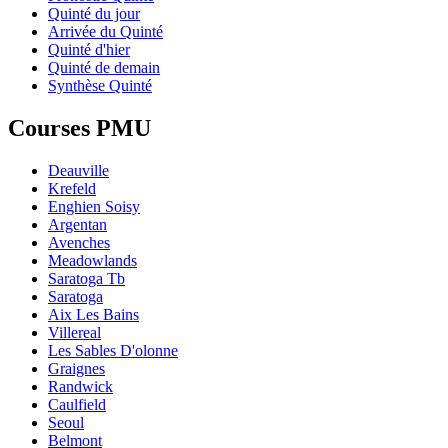
Quinté du jour
Arrivée du Quinté
Quinté d'hier
Quinté de demain
Synthèse Quinté
Courses PMU
Deauville
Krefeld
Enghien Soisy
Argentan
Avenches
Meadowlands
Saratoga Tb
Saratoga
Aix Les Bains
Villereal
Les Sables D'olonne
Graignes
Randwick
Caulfield
Seoul
Belmont