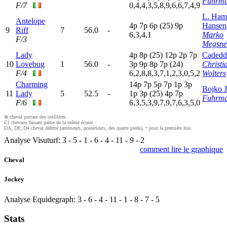
Fuhrma
F/7
0,4,4,3,5,8,9,6,6,7,4,9
L. Ham
Antelope
4
p
7
p
6
p
(25)
9
p
Hansen
9
Riff
7
56.0
-
6,3,4,1
Marko
F/3
Megsne
Lady
4
p
8
p
(25)
12p
2
p
7
p
Cadedd
10
Lovebug
1
56.0
-
3
p
9
p
8
p
7
p
(24)
Christi
F/4
6,2,8,8,3,7,1,2,3,0,5,2
Wolters
Charming
14p
7
p
5
p
7
p
1
p
3
p
Bojko J
11
Lady
5
52.5
-
1
p
3
p
(25)
4
p
7
p
Fuhrma
F/6
6,3,5,3,9,7,9,7,6,3,5,0
⊗ cheval portant des oeilllères
E1 chevaux faisant partie de la même écurie
DA, DP, D4 cheval déferré (antérieurs, postérieurs, des quatre pieds), • pour la première fois.
Analyse Visuturf:
3
-
5
-
1
-
6
-
4
-
11
-
9
-
2
comment lire le graphique
Cheval
Jockey
Analyse Equidegraph:
3
-
6
-
4
-
11
-
1
-
8
-
7
-
5
Stats