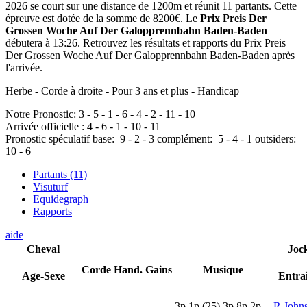
2026 se court sur une distance de 1200m et réunit 11 partants. Cette
épreuve est dotée de la somme de 8200€. Le
Prix Preis Der
Grossen Woche Auf Der Galopprennbahn Baden-Baden
débutera à 13:26. Retrouvez les résultats et rapports du Prix Preis
Der Grossen Woche Auf Der Galopprennbahn Baden-Baden après
l'arrivée.
Herbe - Corde à droite - Pour 3 ans et plus - Handicap
Notre Pronostic:
3
-
5
-
1
-
6
-
4
-
2
-
11
-
10
Arrivée officielle :
4
-
6
-
1
-
10
-
11
Pronostic spéculatif
base:
9
-
2
-
3
complément:
5
-
4
-
1
outsiders:
10
-
6
Partants (11)
Visuturf
Equidegraph
Rapports
aide
Cheval
Joc
Corde
Hand.
Gains
Musique
Age-Sexe
Entra
3
p
1
p
(25)
3
p
8
p
2
p
R John