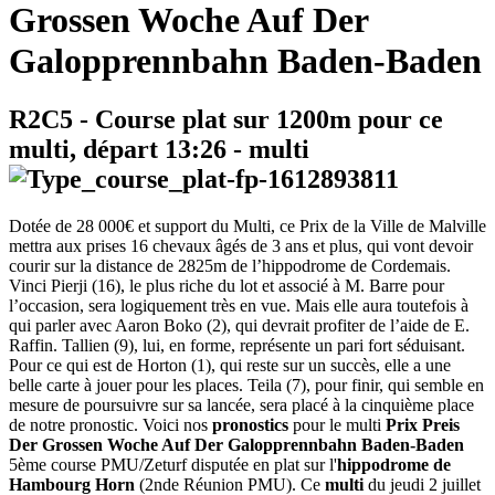
Grossen Woche Auf Der
Galopprennbahn Baden-Baden
R2C5
- Course plat sur 1200m pour ce
multi, départ
13:26
-
multi
Dotée de 28 000€ et support du Multi, ce Prix de la Ville de Malville
mettra aux prises 16 chevaux âgés de 3 ans et plus, qui vont devoir
courir sur la distance de 2825m de l’hippodrome de Cordemais.
Vinci Pierji (16), le plus riche du lot et associé à M. Barre pour
l’occasion, sera logiquement très en vue. Mais elle aura toutefois à
qui parler avec Aaron Boko (2), qui devrait profiter de l’aide de E.
Raffin. Tallien (9), lui, en forme, représente un pari fort séduisant.
Pour ce qui est de Horton (1), qui reste sur un succès, elle a une
belle carte à jouer pour les places. Teila (7), pour finir, qui semble en
mesure de poursuivre sur sa lancée, sera placé à la cinquième place
de notre pronostic. Voici nos
pronostics
pour le multi
Prix Preis
Der Grossen Woche Auf Der Galopprennbahn Baden-Baden
5ème course PMU/Zeturf disputée en plat sur l'
hippodrome de
Hambourg Horn
(2nde Réunion PMU). Ce
multi
du jeudi 2 juillet