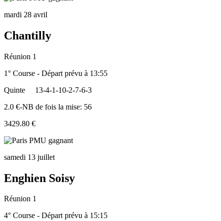
mardi 28 avril
Chantilly
Réunion 1
1° Course - Départ prévu à 13:55
Quinte
13-4-1-10-2-7-6-3
2.0 €-NB de fois la mise: 56
3429.80 €
samedi 13 juillet
Enghien Soisy
Réunion 1
4° Course - Départ prévu à 15:15