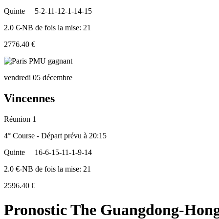
Quinte
5-2-11-12-1-14-15
2.0 €-NB de fois la mise: 21
2776.40 €
vendredi 05 décembre
Vincennes
Réunion 1
4° Course - Départ prévu à 20:15
Quinte
16-6-15-11-1-9-14
2.0 €-NB de fois la mise: 21
2596.40 €
Pronostic The Guangdong-Hon