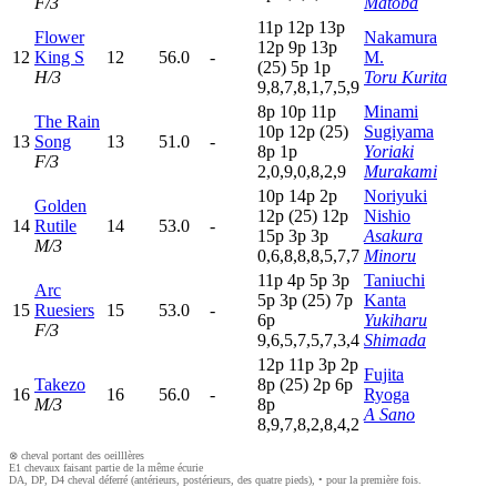
F/3
Matoba
11p
12p
13p
Flower
Nakamura
12p
9
p
13p
12
King S
12
56.0
-
M.
(25)
5
p
1
p
H/3
Toru Kurita
9,8,7,8,1,7,5,9
8
p
10p
11p
Minami
The Rain
10p
12p
(25)
Sugiyama
13
Song
13
51.0
-
8
p
1
p
Yoriaki
F/3
2,0,9,0,8,2,9
Murakami
10p
14p
2
p
Noriyuki
Golden
12p
(25)
12p
Nishio
14
Rutile
14
53.0
-
15p
3
p
3
p
Asakura
M/3
0,6,8,8,8,5,7,7
Minoru
11p
4
p
5
p
3
p
Taniuchi
Arc
5
p
3
p
(25)
7
p
Kanta
15
Ruesiers
15
53.0
-
6
p
Yukiharu
F/3
9,6,5,7,5,7,3,4
Shimada
12p
11p
3
p
2
p
Fujita
Takezo
8
p
(25)
2
p
6
p
16
16
56.0
-
Ryoga
M/3
8
p
A Sano
8,9,7,8,2,8,4,2
⊗ cheval portant des oeilllères
E1 chevaux faisant partie de la même écurie
DA, DP, D4 cheval déferré (antérieurs, postérieurs, des quatre pieds), • pour la première fois.