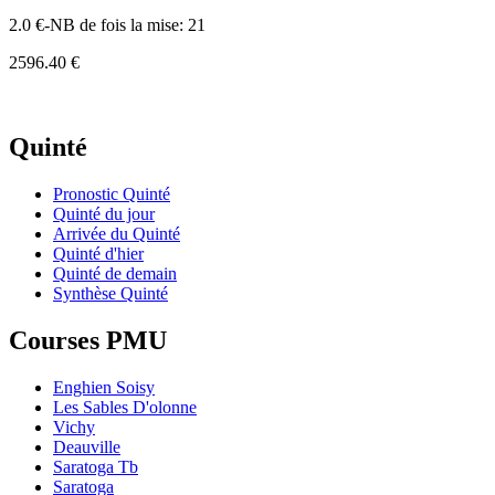
2.0 €-NB de fois la mise: 21
2596.40 €
Quinté
Pronostic Quinté
Quinté du jour
Arrivée du Quinté
Quinté d'hier
Quinté de demain
Synthèse Quinté
Courses PMU
Enghien Soisy
Les Sables D'olonne
Vichy
Deauville
Saratoga Tb
Saratoga