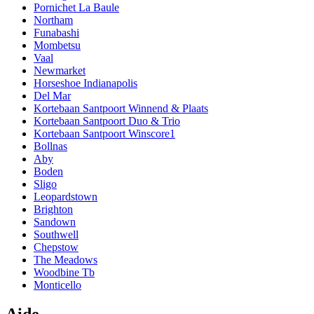
Pornichet La Baule
Northam
Funabashi
Mombetsu
Vaal
Newmarket
Horseshoe Indianapolis
Del Mar
Kortebaan Santpoort Winnend & Plaats
Kortebaan Santpoort Duo & Trio
Kortebaan Santpoort Winscore1
Bollnas
Aby
Boden
Sligo
Leopardstown
Brighton
Sandown
Southwell
Chepstow
The Meadows
Woodbine Tb
Monticello