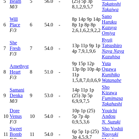
5
Beam
5
56.0
-
(25)
5
p
3
p
Takatoshi
M/3
8,1,2,9,5,7
Takaiwa
Sano
Will
8
p
14p
9
p
14p
Haruku
6
Place
6
54.0
-
8
p
1
p
8
p
8
p
Kazuya
F/3
2,6,1,6,2,9,2,2
Omiya
Ryuji
She
13p
11p
9
p
1
p
Tatsushiro
7
Fresh
7
54.0
-
4
p
7,9,1,9,6
Naya Naya
F/3
Kazuhisa
9
p
15p
12p
Yuta
Amethyst
13p
0
p
10p
4
p
Ogawa
8
Heart
8
51.0
-
11p
Kunihiko
F/3
1,5,8,7,0,0,6,9
Watanabe
Sho
Samani
14p
11p
1
p
Kizawa
9
Denka
9
53.0
-
(25)
3
p
5
p
Fumimasa
M/3
6,9,9,7,5
Takahashi
Dore
10p
1
p
(25)
Youichi
10
Venus
10
54.0
-
5
p
7
p
4
p
Andou
F/3
0,9,5,3,6
N. Suzuki
Sweet
Sho Yoshii
6
p
5
p
1
p
(25)
11
Bomb
11
54.0
-
Naoyuki
3
p
4,5,9,7