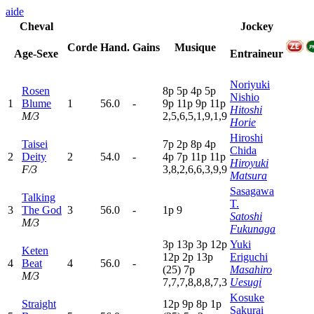
aide
Cheval
Jockey
Corde
Hand.
Gains
Musique
Age-Sexe
Entraineur
Noriyuki
Rosen
8
p
5
p
4
p
5
p
Nishio
1
Blume
1
56.0
-
9
p
11p
9
p
11p
Hitoshi
M/3
2,5,6,5,1,9,1,9
Horie
Hiroshi
Taisei
7
p
2
p
8
p
4
p
Chida
2
Deity
2
54.0
-
4
p
7
p
11p
11p
Hiroyuki
F/3
3,8,2,6,6,3,9,9
Matsura
Sasagawa
Talking
T.
3
The God
3
56.0
-
1
p
9
Satoshi
M/3
Fukunaga
3
p
13p
3
p
12p
Yuki
Keten
12p
2
p
13p
Eriguchi
4
Beat
4
56.0
-
(25)
7
p
Masahiro
M/3
7,7,7,8,8,8,7,3
Uesugi
Kosuke
Straight
12p
9
p
8
p
1
p
Sakurai