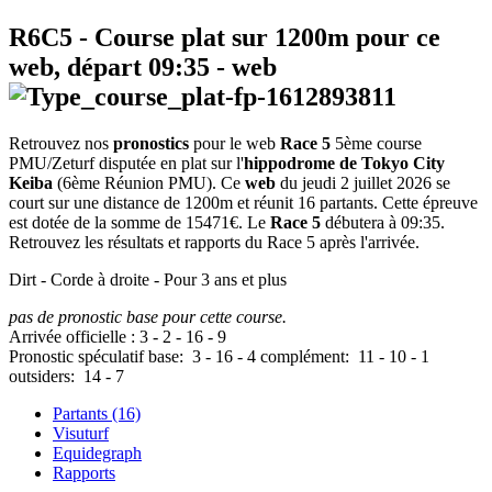
R6C5
- Course plat sur 1200m pour ce
web, départ
09:35
-
web
Retrouvez nos
pronostics
pour le web
Race 5
5ème course
PMU/Zeturf disputée en plat sur l'
hippodrome de Tokyo City
Keiba
(6ème Réunion PMU). Ce
web
du jeudi 2 juillet 2026 se
court sur une distance de 1200m et réunit 16 partants. Cette épreuve
est dotée de la somme de 15471€. Le
Race 5
débutera à 09:35.
Retrouvez les résultats et rapports du Race 5 après l'arrivée.
Dirt - Corde à droite - Pour 3 ans et plus
pas de pronostic base pour cette course.
Arrivée officielle :
3
-
2
-
16
-
9
Pronostic spéculatif
base:
3
-
16
-
4
complément:
11
-
10
-
1
outsiders:
14
-
7
Partants (16)
Visuturf
Equidegraph
Rapports