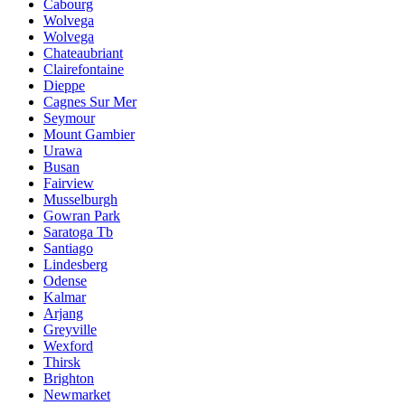
Cabourg
Wolvega
Wolvega
Chateaubriant
Clairefontaine
Dieppe
Cagnes Sur Mer
Seymour
Mount Gambier
Urawa
Busan
Fairview
Musselburgh
Gowran Park
Saratoga Tb
Santiago
Lindesberg
Odense
Kalmar
Arjang
Greyville
Wexford
Thirsk
Brighton
Newmarket