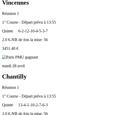
Vincennes
Réunion 1
1° Course - Départ prévu à 13:55
Quinte
6-2-12-10-4-5-3-7
2.0 €-NB de fois la mise: 56
3451.40 €
mardi 28 avril
Chantilly
Réunion 1
1° Course - Départ prévu à 13:55
Quinte
13-4-1-10-2-7-6-3
2.0 €-NB de fois la mise: 56