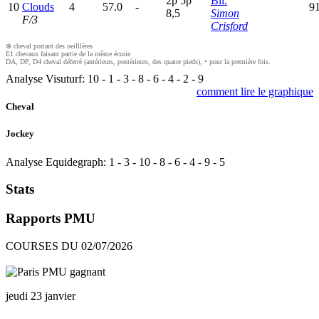
2
p
5
p
Bil.
10
Clouds
4
57.0
-
91
8,5
Simon
F/3
Crisford
⊗ cheval portant des oeilllères
E1 chevaux faisant partie de la même écurie
DA, DP, D4 cheval déferré (antérieurs, postérieurs, des quatre pieds), • pour la première fois.
Analyse Visuturf:
10
-
1
-
3
-
8
-
6
-
4
-
2
-
9
comment lire le graphique
Cheval
Jockey
Analyse Equidegraph:
1
-
3
-
10
-
8
-
6
-
4
-
9
-
5
Stats
Rapports PMU
COURSES DU 02/07/2026
jeudi 23 janvier