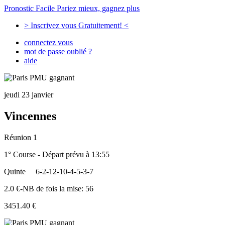
Pronostic Facile
Pariez mieux, gagnez plus
> Inscrivez vous Gratuitement! <
connectez vous
mot de passe oublié ?
aide
jeudi 23 janvier
Vincennes
Réunion 1
1° Course - Départ prévu à 13:55
Quinte
6-2-12-10-4-5-3-7
2.0 €-NB de fois la mise: 56
3451.40 €