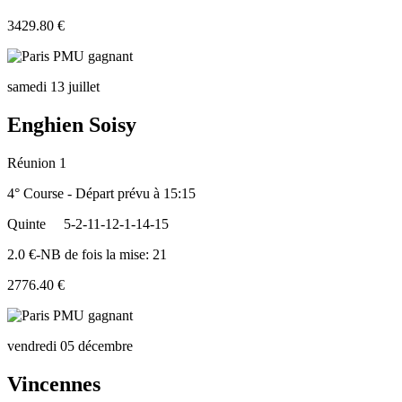
3429.80 €
samedi 13 juillet
Enghien Soisy
Réunion 1
4° Course - Départ prévu à 15:15
Quinte
5-2-11-12-1-14-15
2.0 €-NB de fois la mise: 21
2776.40 €
vendredi 05 décembre
Vincennes