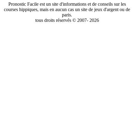
Pronostic Facile est un site d'informations et de conseils sur les
courses hippiques, mais en aucun cas un site de jeux d'argent ou de
paris.
tous droits réservés © 2007- 2026