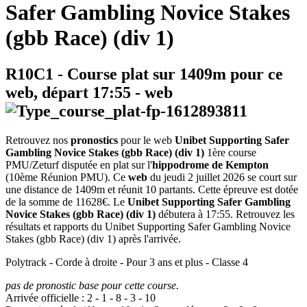
Safer Gambling Novice Stakes
(gbb Race) (div 1)
R10C1
- Course plat sur 1409m pour ce
web, départ
17:55
-
web
Retrouvez nos
pronostics
pour le web
Unibet Supporting Safer
Gambling Novice Stakes (gbb Race) (div 1)
1ère course
PMU/Zeturf disputée en plat sur l'
hippodrome de Kempton
(10ème Réunion PMU). Ce
web
du jeudi 2 juillet 2026 se court sur
une distance de 1409m et réunit 10 partants. Cette épreuve est dotée
de la somme de 11628€. Le
Unibet Supporting Safer Gambling
Novice Stakes (gbb Race) (div 1)
débutera à 17:55. Retrouvez les
résultats et rapports du Unibet Supporting Safer Gambling Novice
Stakes (gbb Race) (div 1) après l'arrivée.
Polytrack - Corde à droite - Pour 3 ans et plus - Classe 4
pas de pronostic base pour cette course.
Arrivée officielle :
2
-
1
-
8
-
3
-
10