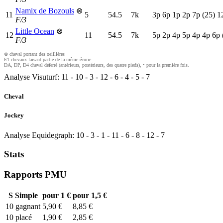
Namix de Bozouls
⊗
11
5
54.5
7k
3
p
6
p
1
p
2
p
7
p
(25)
1
F/3
Little Ocean
⊗
12
11
54.5
7k
5
p
2
p
4
p
5
p
4
p
4
p
6
p
F/3
⊗ cheval portant des oeilllères
E1 chevaux faisant partie de la même écurie
DA, DP, D4 cheval déferré (antérieurs, postérieurs, des quatre pieds), • pour la première fois.
Analyse Visuturf:
11
-
10
-
3
-
12
-
6
-
4
-
5
-
7
Cheval
Jockey
Analyse Equidegraph:
10
-
3
-
1
-
11
-
6
-
8
-
12
-
7
Stats
Rapports PMU
S
Simple
pour 1 €
pour 1,5 €
10
gagnant
5,90 €
8,85 €
10
placé
1,90 €
2,85 €