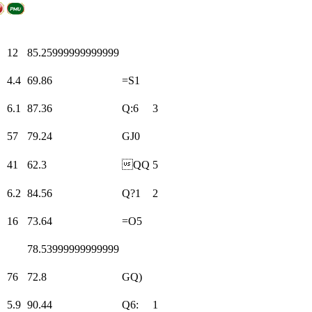
12
85.25999999999999
4.4
69.86
=S1
6.1
87.36
Q:6
3
57
79.24
GJ0
41
62.3
QQ
5
6.2
84.56
Q?1
2
16
73.64
=O5
78.53999999999999
76
72.8
GQ)
5.9
90.44
Q6:
1