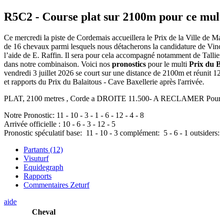
R5C2
- Course plat sur 2100m pour ce mul
Ce mercredi la piste de Cordemais accueillera le Prix de la Ville de M
de 16 chevaux parmi lesquels nous détacherons la candidature de Vinci P
l’aide de E. Raffin. Il sera pour cela accompagné notamment de Tallien
dans notre combinaison. Voici nos
pronostics
pour le multi
Prix du B
vendredi 3 juillet 2026 se court sur une distance de 2100m et réunit 
et rapports du Prix du Balaitous - Cave Baxellerie après l'arrivée.
PLAT, 2100 metres , Corde a DROITE 11.500- A RECLAMER Pour poula
Notre Pronostic:
11
-
10
-
3
-
1
-
6
-
12
-
4
-
8
Arrivée officielle :
10
-
6
-
3
-
12
-
5
Pronostic spéculatif
base:
11
-
10
-
3
complément:
5
-
6
-
1
outsiders
Partants (12)
Visuturf
Equidegraph
Rapports
Commentaires Zeturf
aide
Cheval