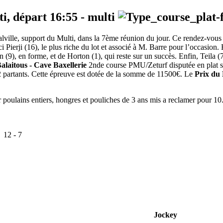
ti, départ
16:55
-
multi
alville, support du Multi, dans la 7ème réunion du jour. Ce rendez-vous
ierji (16), le plus riche du lot et associé à M. Barre pour l’occasion. E
 (9), en forme, et de Horton (1), qui reste sur un succès. Enfin, Teila 
alaitous - Cave Baxellerie
2nde course PMU/Zeturf disputée en plat su
12 partants. Cette épreuve est dotée de la somme de 11500€. Le
Prix du 
ins entiers, hongres et pouliches de 3 ans mis a reclamer pour 10
:
12
-
7
Jockey