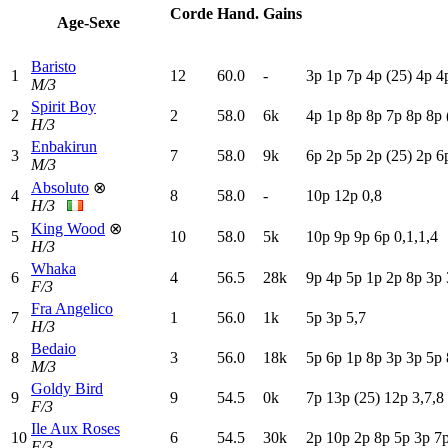
Corde
Hand.
Gains
Age-Sexe
Baristo
1
12
60.0
-
3
p
1
p
7
p
4
p
(25)
4
p
4
M/3
Spirit Boy
2
2
58.0
6k
4
p
1
p
8
p
8
p
7
p
8
p
8
p
H/3
Enbakirun
3
7
58.0
9k
6
p
2
p
5
p
2
p
(25)
2
p
6
M/3
Absoluto
⊗
4
8
58.0
-
10p
12p
0,8
H/3
King Wood
⊗
5
10
58.0
5k
10p
9
p
9
p
6
p
0,1,1,4
H/3
Whaka
6
4
56.5
28k
9
p
4
p
5
p
1
p
2
p
8
p
3
p
F/3
Fra Angelico
7
1
56.0
1k
5
p
3
p
5,7
H/3
Bedaio
8
3
56.0
18k
5
p
6
p
1
p
8
p
3
p
3
p
5
p
M/3
Goldy Bird
9
9
54.5
0k
7
p
13p
(25)
12p
3,7,8
F/3
Ile Aux Roses
10
6
54.5
30k
2
p
10p
2
p
8
p
5
p
3
p
7
F/3