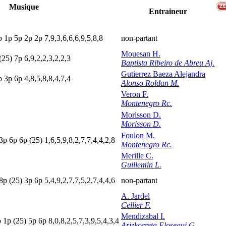
Musique
Entraineur
p
1
p
5
p
2
p
2
p
7,9,3,6,6,6,9,5,8,8
non-partant
Mouesan H.
(25)
7
p
6,9,2,2,3,2,2,3
Baptista Ribeiro de Abreu Aj.
Gutierrez Baeza Alejandra
p
3
p
6
p
4,8,5,8,8,4,7,4
Alonso Roldan M.
Veron F.
Montenegro Rc.
Morisson D.
Morisson D.
Foulon M.
3
p
6
p
6
p
(25)
1,6,5,9,8,2,7,7,4,4,2,8
Montenegro Rc.
Merille C.
Guillemin L.
8
p
(25)
3
p
6
p
5,4,9,2,7,7,5,2,7,4,4,6
non-partant
A. Jardel
Cellier F.
Mendizabal I.
p
1
p
(25)
5
p
6
p
8,0,8,2,5,7,3,9,5,4,3,4
Arizkorreta Elosegui G.