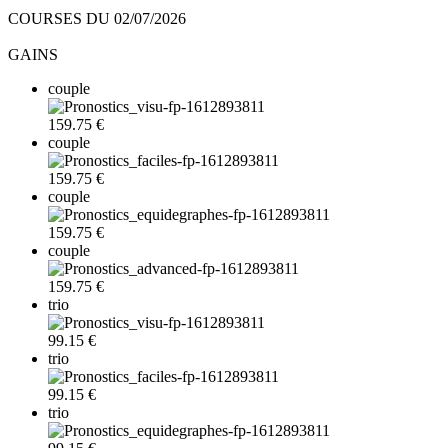
COURSES DU 02/07/2026
GAINS
couple
159.75 €
couple
159.75 €
couple
159.75 €
couple
159.75 €
trio
99.15 €
trio
99.15 €
trio