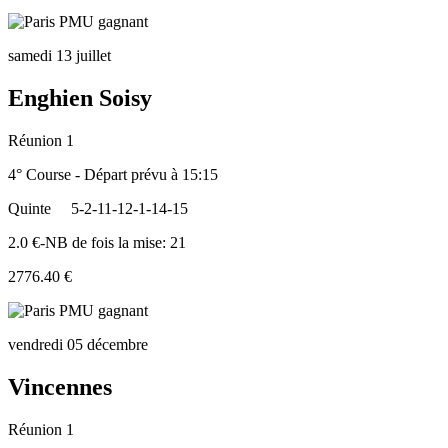
samedi 13 juillet
Enghien Soisy
Réunion 1
4° Course - Départ prévu à 15:15
Quinte
5-2-11-12-1-14-15
2.0 €-NB de fois la mise: 21
2776.40 €
vendredi 05 décembre
Vincennes
Réunion 1