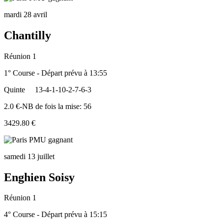
mardi 28 avril
Chantilly
Réunion 1
1° Course - Départ prévu à 13:55
Quinte
13-4-1-10-2-7-6-3
2.0 €-NB de fois la mise: 56
3429.80 €
samedi 13 juillet
Enghien Soisy
Réunion 1
4° Course - Départ prévu à 15:15