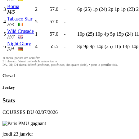
Borna
3
2
57.0
-
6
p
(25)
1
p
(24)
2
p
1
p
1
p
(23)
2
M/5
Tabasco Star
4
5
57.0
-
H/4
Wild Crusade
5
1
57.0
-
10p
(25)
10p
4
p
5
p
15p
(24)
1
H/7
Night Glory
6
4
55.5
-
8
p
9
p
9
p
14p
(25)
11p
13p
14p
F/4
⊗ cheval portant des oeilllères
E1 chevaux faisant partie de la même écurie
DA, DP, D4 cheval déferré (antérieurs, postérieurs, des quatre pieds), • pour la première fois.
Cheval
Jockey
Stats
COURSES DU 02/07/2026
jeudi 23 janvier