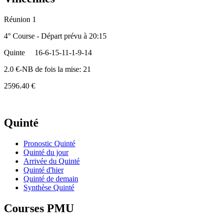
Réunion 1
4° Course - Départ prévu à 20:15
Quinte
16-6-15-11-1-9-14
2.0 €-NB de fois la mise: 21
2596.40 €
Quinté
Pronostic Quinté
Quinté du jour
Arrivée du Quinté
Quinté d'hier
Quinté de demain
Synthèse Quinté
Courses PMU