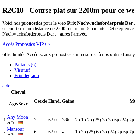
R2C10
- Course plat sur 2200m pour ce w
Voici nos
pronostics
pour le web
Prix Nachwuchsforderpreis Der .
se court sur une distance de 2200m et réunit 6 partants. Cette épreu
Nachwuchsforderpreis Der ... après l'arrivée.
Accès Pronostics VIP+ >
offre limitée
Accédez aux pronostics sur mesure et à nos outils d'anal
Partants (6)
Visuturf
Equidegraph
aide
Cheval
Corde
Hand.
Gains
Mu
Age-Sexe
Any Moon
1
3
62.0
38k
2
p
1
p
2
p
(25)
3
p
3
p
6
p
(24)
2
H/5
Mansour
2
6
62.0
-
1
p
3
p
(25)
6
p
3
p
(24)
2
p
6
p
7
H/9