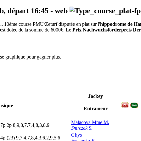
eb, départ
16:45
-
web
..
10ème course PMU/Zeturf disputée en plat sur l'
hippodrome de H
ve est dotée de la somme de 6000€. Le
Prix Nachwuchsforderpreis Der 
yse graphique pour gagner plus.
Jockey
sique
Entraineur
Malacova Mme M.
p
7
p
2
p
8,9,8,7,7,4,8,3,8,9
Smrczek S.
Ghys
p
4
p
(23)
9,7,4,7,8,4,3,6,2,9,5,6
Vovcenko P.