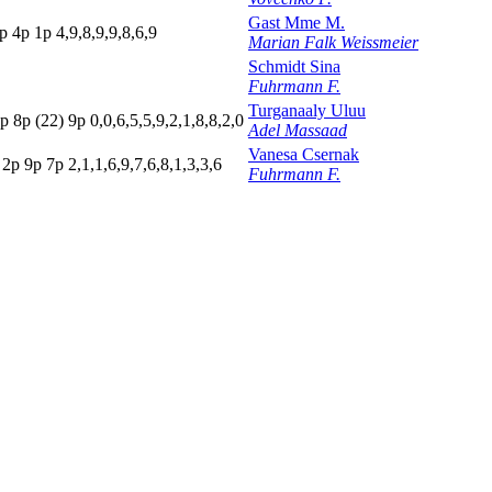
Gast Mme M.
p
4
p
1
p
4,9,8,9,9,8,6,9
Marian Falk Weissmeier
Schmidt Sina
Fuhrmann F.
Turganaaly Uluu
1p
8
p
(22)
9
p
0,0,6,5,5,9,2,1,8,8,2,0
Adel Massaad
Vanesa Csernak
2
p
9
p
7
p
2,1,1,6,9,7,6,8,1,3,3,6
Fuhrmann F.