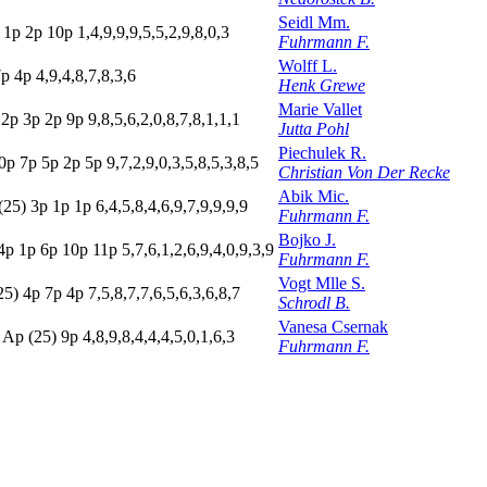
Seidl Mm.
p
1
p
2
p
10p
1,4,9,9,9,5,5,2,9,8,0,3
Fuhrmann F.
Wolff L.
7
p
4
p
4,9,4,8,7,8,3,6
Henk Grewe
Marie Vallet
2
p
3
p
2
p
9
p
9,8,5,6,2,0,8,7,8,1,1,1
Jutta Pohl
Piechulek R.
0p
7
p
5
p
2
p
5
p
9,7,2,9,0,3,5,8,5,3,8,5
Christian Von Der Recke
Abik Mic.
(25)
3
p
1
p
1
p
6,4,5,8,4,6,9,7,9,9,9,9
Fuhrmann F.
Bojko J.
4p
1
p
6
p
10p
11p
5,7,6,1,2,6,9,4,0,9,3,9
Fuhrmann F.
Vogt Mlle S.
25)
4
p
7
p
4
p
7,5,8,7,7,6,5,6,3,6,8,7
Schrodl B.
Vanesa Csernak
p
A
p
(25)
9
p
4,8,9,8,4,4,4,5,0,1,6,3
Fuhrmann F.