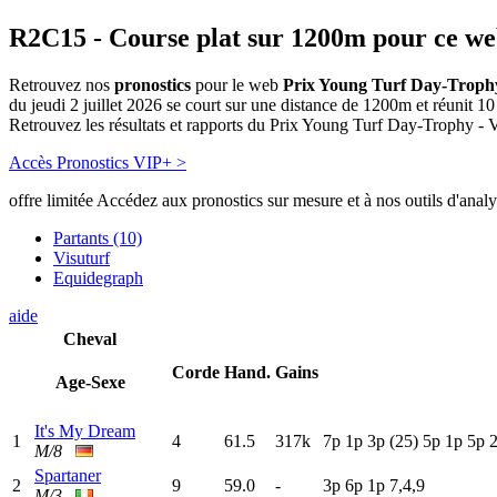
R2C15
- Course plat sur 1200m pour ce w
Retrouvez nos
pronostics
pour le web
Prix Young Turf Day-Trophy 
du jeudi 2 juillet 2026 se court sur une distance de 1200m et réunit 
Retrouvez les résultats et rapports du Prix Young Turf Day-Trophy - Vie
Accès Pronostics VIP+ >
offre limitée
Accédez aux pronostics sur mesure et à nos outils d'anal
Partants (10)
Visuturf
Equidegraph
aide
Cheval
Corde
Hand.
Gains
Age-Sexe
It's My Dream
1
4
61.5
317k
7
p
1
p
3
p
(25)
5
p
1
p
5
p
M/8
Spartaner
2
9
59.0
-
3
p
6
p
1
p
7,4,9
M/3