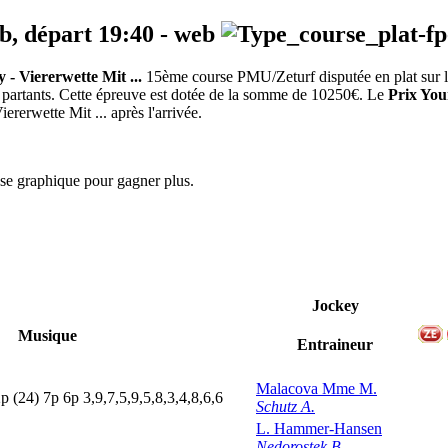
eb, départ
19:40
-
web
- Viererwette Mit ...
15ème course PMU/Zeturf disputée en plat sur l
10 partants. Cette épreuve est dotée de la somme de 10250€. Le
Prix You
rerwette Mit ... après l'arrivée.
yse graphique pour gagner plus.
Jockey
Musique
Entraineur
Malacova Mme M.
2
p
(24)
7
p
6
p
3,9,7,5,9,5,8,3,4,8,6,6
Schutz A.
L. Hammer-Hansen
Nedorostek B.