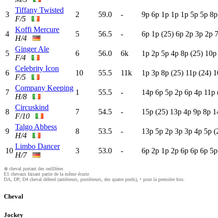
Tiffany Twisted
3
2
59.0
-
9
p
6
p
1
p
1
p
1
p
5
p
5
p
8
F/5
Koffi Mercure
4
5
56.5
-
6
p
1
p
(25)
6
p
2
p
3
p
2
p
H/4
Ginger Ale
5
6
56.0
6k
1
p
2
p
5
p
4
p
8
p
(25)
10p
F/4
Celebrity Icon
6
10
55.5
11k
1
p
3
p
8
p
(25)
11p
(24)
1
F/5
Company Keeping
7
1
55.5
-
14p
6
p
5
p
2
p
6
p
4
p
11p
H/8
Circuskind
8
7
54.5
-
15p
(25)
13p
4
p
9
p
8
p
1
F/10
Talgo Abbess
9
8
53.5
-
13p
5
p
2
p
3
p
3
p
4
p
5
p
(
H/4
Limbo Dancer
10
3
53.0
-
6
p
2
p
1
p
2
p
6
p
6
p
6
p
5
H/7
⊗ cheval portant des oeilllères
E1 chevaux faisant partie de la même écurie
DA, DP, D4 cheval déferré (antérieurs, postérieurs, des quatre pieds), • pour la première fois.
Cheval
Jockey