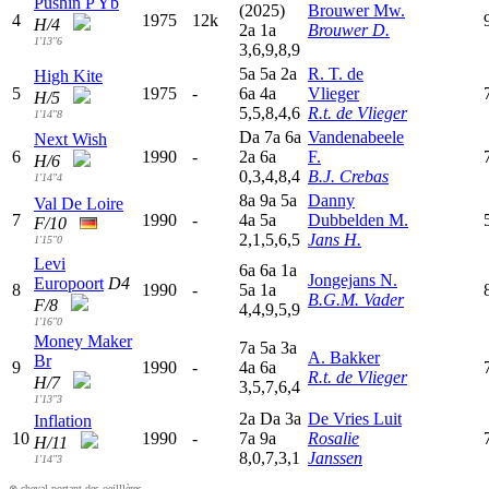
Pushin P Yb
(2025)
Brouwer Mw.
4
1975
12k
H/4
2
a
1
a
Brouwer D.
1'13"6
3,6,9,8,9
5
a
5
a
2
a
R. T. de
High Kite
5
1975
-
6
a
4
a
Vlieger
H/5
5,5,8,4,6
R.t. de Vlieger
1'14"8
D
a
7
a
6
a
Vandenabeele
Next Wish
6
1990
-
2
a
6
a
F.
H/6
0,3,4,8,4
B.J. Crebas
1'14"4
8
a
9
a
5
a
Danny
Val De Loire
7
1990
-
4
a
5
a
Dubbelden M.
F/10
2,1,5,6,5
Jans H.
1'15"0
Levi
6
a
6
a
1
a
Jongejans N.
Europoort
D4
8
1990
-
5
a
1
a
B.G.M. Vader
F/8
4,4,9,5,9
1'16"0
Money Maker
7
a
5
a
3
a
A. Bakker
Br
9
1990
-
4
a
6
a
R.t. de Vlieger
H/7
3,5,7,6,4
1'13"3
2
a
D
a
3
a
De Vries Luit
Inflation
10
1990
-
7
a
9
a
Rosalie
H/11
8,0,7,3,1
Janssen
1'14"3
⊗ cheval portant des oeilllères