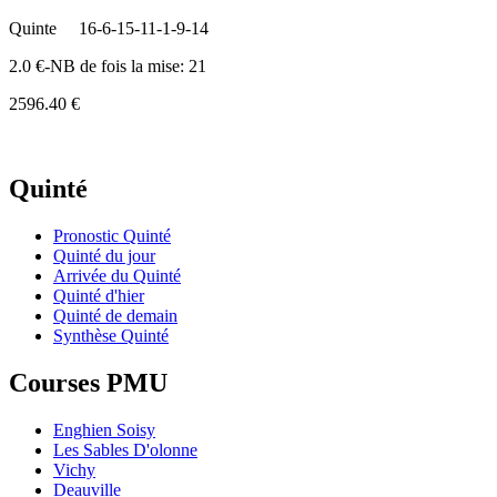
Quinte
16-6-15-11-1-9-14
2.0 €-NB de fois la mise: 21
2596.40 €
Quinté
Pronostic Quinté
Quinté du jour
Arrivée du Quinté
Quinté d'hier
Quinté de demain
Synthèse Quinté
Courses PMU
Enghien Soisy
Les Sables D'olonne
Vichy
Deauville