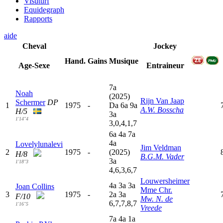
Visuturf
Equidegraph
Rapports
aide
Cheval
Jockey
Hand.
Gains
Musique
Age-Sexe
Entraineur
7
a
Noah
(2025)
Rijn Van Jaap
Schermer
DP
1
1975
-
D
a
6
a
9
a
A.W. Bosscha
H/5
3
a
1'14"4
3,0,4,1,7
6
a
4
a
7
a
4
a
Lovelylunalevi
Jim Veldman
2
1975
-
(2025)
H/8
B.G.M. Vader
3
a
1'18"3
4,6,3,6,7
Louwersheimer
4
a
3
a
3
a
Joan Collins
Mme Chr.
3
1975
-
2
a
3
a
F/10
Mw. N. de
6,7,7,8,7
1'16"5
Vreede
7
a
4
a
1
a