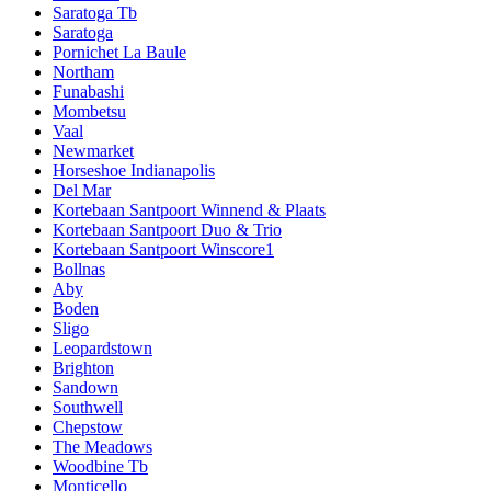
Saratoga Tb
Saratoga
Pornichet La Baule
Northam
Funabashi
Mombetsu
Vaal
Newmarket
Horseshoe Indianapolis
Del Mar
Kortebaan Santpoort Winnend & Plaats
Kortebaan Santpoort Duo & Trio
Kortebaan Santpoort Winscore1
Bollnas
Aby
Boden
Sligo
Leopardstown
Brighton
Sandown
Southwell
Chepstow
The Meadows
Woodbine Tb
Monticello