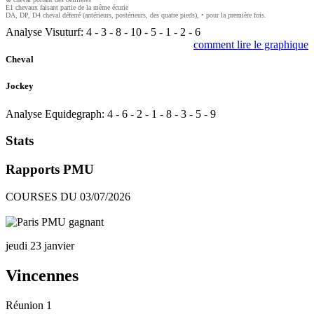
E1 chevaux faisant partie de la même écurie
DA, DP, D4 cheval déferré (antérieurs, postérieurs, des quatre pieds), • pour la première fois.
Analyse Visuturf:
4
-
3
-
8
-
10
-
5
-
1
-
2
-
6
comment lire le graphique
Cheval
Jockey
Analyse Equidegraph:
4
-
6
-
2
-
1
-
8
-
3
-
5
-
9
Stats
Rapports PMU
COURSES DU 03/07/2026
jeudi 23 janvier
Vincennes
Réunion 1