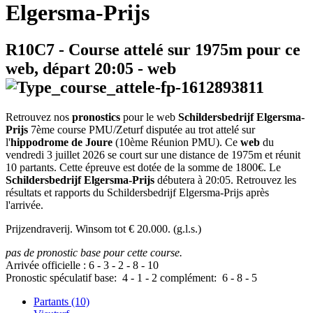
Elgersma-Prijs
R10C7
- Course attelé sur 1975m pour ce
web, départ
20:05
-
web
Retrouvez nos
pronostics
pour le web
Schildersbedrijf Elgersma-
Prijs
7ème course PMU/Zeturf disputée au trot attelé sur
l'
hippodrome de Joure
(10ème Réunion PMU). Ce
web
du
vendredi 3 juillet 2026 se court sur une distance de 1975m et réunit
10 partants. Cette épreuve est dotée de la somme de 1800€. Le
Schildersbedrijf Elgersma-Prijs
débutera à 20:05. Retrouvez les
résultats et rapports du Schildersbedrijf Elgersma-Prijs après
l'arrivée.
Prijzendraverij. Winsom tot € 20.000. (g.l.s.)
pas de pronostic base pour cette course.
Arrivée officielle :
6
-
3
-
2
-
8
-
10
Pronostic spéculatif
base:
4
-
1
-
2
complément:
6
-
8
-
5
Partants (10)