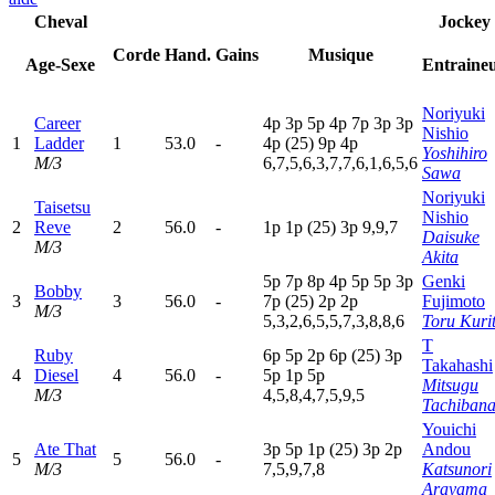
Cheval
Jockey
Corde
Hand.
Gains
Musique
Age-Sexe
Entraine
Noriyuki
Career
4
p
3
p
5
p
4
p
7
p
3
p
3
p
Nishio
1
Ladder
1
53.0
-
4
p
(25)
9
p
4
p
Yoshihiro
M/3
6,7,5,6,3,7,7,6,1,6,5,6
Sawa
Noriyuki
Taisetsu
Nishio
2
Reve
2
56.0
-
1
p
1
p
(25)
3
p
9,9,7
Daisuke
M/3
Akita
5
p
7
p
8
p
4
p
5
p
5
p
3
p
Genki
Bobby
3
3
56.0
-
7
p
(25)
2
p
2
p
Fujimoto
M/3
5,3,2,6,5,5,7,3,8,8,6
Toru Kuri
T
Ruby
6
p
5
p
2
p
6
p
(25)
3
p
Takahashi
4
Diesel
4
56.0
-
5
p
1
p
5
p
Mitsugu
M/3
4,5,8,4,7,5,9,5
Tachiban
Youichi
Ate That
3
p
5
p
1
p
(25)
3
p
2
p
Andou
5
5
56.0
-
M/3
7,5,9,7,8
Katsunori
Arayama