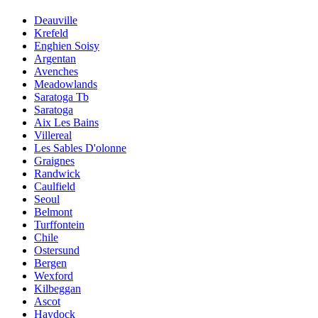
Deauville
Krefeld
Enghien Soisy
Argentan
Avenches
Meadowlands
Saratoga Tb
Saratoga
Aix Les Bains
Villereal
Les Sables D'olonne
Graignes
Randwick
Caulfield
Seoul
Belmont
Turffontein
Chile
Ostersund
Bergen
Wexford
Kilbeggan
Ascot
Haydock