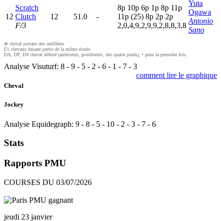
Yuta
Scratch
8
p
10p
6
p
1
p
8
p
11p
Ogawa
12
Clutch
12
51.0
-
11p
(25)
8
p
2
p
2
p
Antonio
F/3
2,0,4,9,2,9,9,2,8,8,3,8
Sano
⊗ cheval portant des oeilllères
E1 chevaux faisant partie de la même écurie
DA, DP, D4 cheval déferré (antérieurs, postérieurs, des quatre pieds), • pour la première fois.
Analyse Visuturf:
8
-
9
-
5
-
2
-
6
-
1
-
7
-
3
comment lire le graphique
Cheval
Jockey
Analyse Equidegraph:
9
-
8
-
5
-
10
-
2
-
3
-
7
-
6
Stats
Rapports PMU
COURSES DU 03/07/2026
jeudi 23 janvier