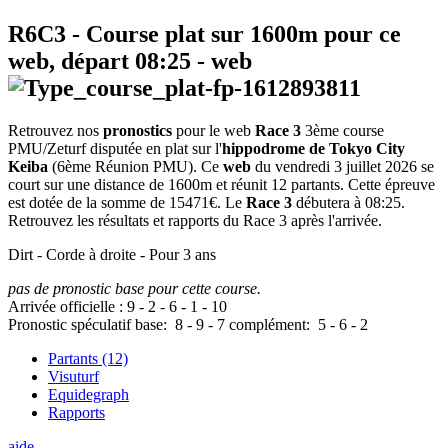
R6C3
- Course plat sur 1600m pour ce
web, départ
08:25
-
web
Retrouvez nos
pronostics
pour le web
Race 3
3ème course
PMU/Zeturf disputée en plat sur l'
hippodrome de Tokyo City
Keiba
(6ème Réunion PMU). Ce
web
du vendredi 3 juillet 2026 se
court sur une distance de 1600m et réunit 12 partants. Cette épreuve
est dotée de la somme de 15471€. Le
Race 3
débutera à 08:25.
Retrouvez les résultats et rapports du Race 3 après l'arrivée.
Dirt - Corde à droite - Pour 3 ans
pas de pronostic base pour cette course.
Arrivée officielle :
9
-
2
-
6
-
1
-
10
Pronostic spéculatif
base:
8
-
9
-
7
complément:
5
-
6
-
2
Partants (12)
Visuturf
Equidegraph
Rapports
aide