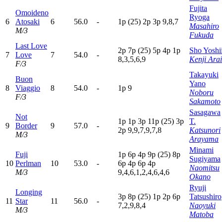
Fujita
Omoideno
Ryoga
6
Atosaki
6
56.0
-
1
p
(25)
2
p
3
p
9,8,7
Masahiro
M/3
Fukuda
Last Love
2
p
7
p
(25)
5
p
4
p
1
p
Sho Yoshi
7
Love
7
54.0
-
8,3,5,6,9
Kenji Arai
F/3
Takayuki
Buon
Yano
8
Viaggio
8
54.0
-
1
p
9
Noboru
F/3
Sakamoto
Sasagawa
Not
1
p
1
p
3
p
11p
(25)
3
p
T.
9
Border
9
57.0
-
2
p
9,9,7,9,7,8
Katsunori
M/3
Arayama
Minami
Fuji
1
p
6
p
4
p
9
p
(25)
8
p
Sugiyama
10
Perlman
10
53.0
-
6
p
4
p
6
p
4
p
Naomitsu
M/3
9,4,6,1,2,4,6,4,6
Okano
Ryuji
Longing
3
p
8
p
(25)
1
p
2
p
6
p
Tatsushiro
11
Star
11
56.0
-
7,2,9,8,4
Naoyuki
M/3
Matoba