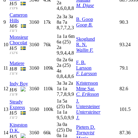
2
a
H/5
M. Djuse
4,6,0,8,8
1'13"6
Cameron
2
a
3
a
3
a
B. Goop
Hills
9
3160
17k
8
a
7
a
90.3
Goop B.
M/6
8,7,7,2,3
1'11"1
1
a
1
a
6
m
Monsieur
Skoglund
6
a
(25)
Chocolat
10
3160
76k
R. N.
93.24
2
a
H/5
Wallin F.
9,9,4,4,8
1'12"6
0
a
2
a
6
a
F. B.
Matiere
2
a
(25)
11
3160
109k
Larsson
79.1
H/8
4
a
F. Larsson
1'11"4
0,8,4,8,6
3
a
3
a
2
a
Kristersson
Indy Boy
12
3160
110k
1
a
1
a
Mme Sar.
82.6
H/6
7,7,8,9,9
C. Eriksson
1'11"8
1
a
5
a
J.
Steady
(25)
D
a
Untersteiner
Express
13
3160
100k
101.5
1
a
1
a
Untersteiner
H/5
9,5,0,9,9
J.
1'11"2
3
a
0
a
Kingston
Pieters D.
(25)
D
a
D.K.
14
3160
66k
Tornqvist
87.36
0
a
1
a
H/5