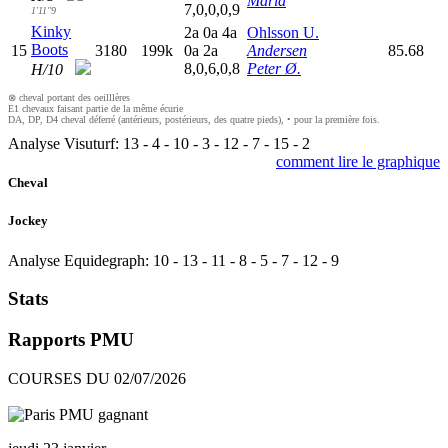
Maria
7,0,0,0,9
1'11"9
Kinky
2
a
0
a
4
a
Ohlsson U.
Boots
15
3180
199k
0
a
2
a
Andersen
85.68
8,0,6,0,8
Peter Ø.
H/10
⊗ cheval portant des oeilllères
E1 chevaux faisant partie de la même écurie
DA, DP, D4 cheval déferré (antérieurs, postérieurs, des quatre pieds), • pour la première fois.
Analyse Visuturf:
13
-
4
-
10
-
3
-
12
-
7
-
15
-
2
comment lire le graphique
Cheval
Jockey
Analyse Equidegraph:
10
-
13
-
11
-
8
-
5
-
7
-
12
-
9
Stats
Rapports PMU
COURSES DU 02/07/2026