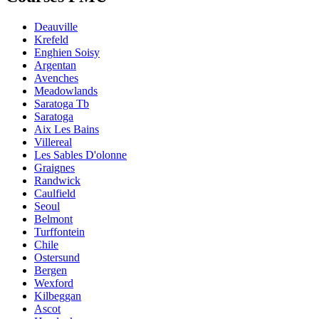
Deauville
Krefeld
Enghien Soisy
Argentan
Avenches
Meadowlands
Saratoga Tb
Saratoga
Aix Les Bains
Villereal
Les Sables D'olonne
Graignes
Randwick
Caulfield
Seoul
Belmont
Turffontein
Chile
Ostersund
Bergen
Wexford
Kilbeggan
Ascot