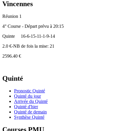
Vincennes
Réunion 1
4° Course - Départ prévu à 20:15
Quinte
16-6-15-11-1-9-14
2.0 €-NB de fois la mise: 21
2596.40 €
Quinté
Pronostic Quinté
Quinté du jour
Arrivée du Quinté
Quinté d'hier
Quinté de demain
Synthèse Quinté
Courses PMU