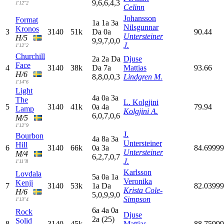
9,6,6,4,3
1'12"2
Celinn
Johansson
Format
1
a
1
a
3
a
Nilsgunnar
Kronos
3
3140
51k
D
a
0
a
90.44
Untersteiner
H/5
9,9,7,0,0
J.
1'12"2
Churchill
2
a
2
a
D
a
Djuse
Face
4
3140
38k
D
a
7
a
Mattias
93.66
H/6
8,8,0,0,3
Lindgren M.
1'14"6
Light
4
a
0
a
3
a
The
L. Kolgjini
5
3140
41k
0
a
4
a
79.94
Lamp
Kolgjini A.
6,0,7,0,6
M/5
1'12"9
J.
Bourbon
4
a
8
a
3
a
Untersteiner
Hill
6
3140
66k
0
a
3
a
84.6999
Untersteiner
M/4
6,2,7,0,7
J.
1'11"8
Karlsson
Lovdala
5
a
0
a
1
a
Veronika
Kenji
7
3140
53k
1
a
D
a
82.0399
Krista Cole-
H/6
5,0,9,9,0
Simpson
1'13"4
6
a
4
a
0
a
Rock
Djuse
2
a
(25)
Solid
8
3140
45k
Mattias
88.7599