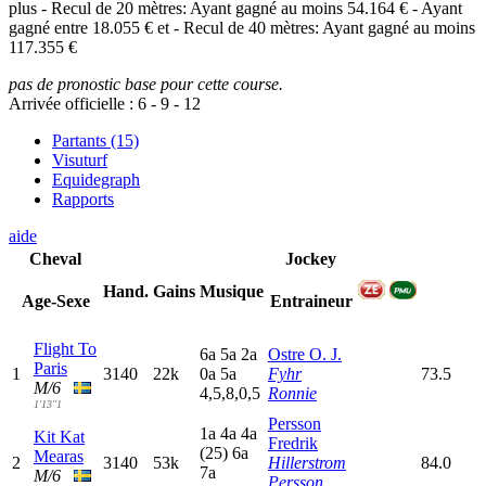
plus - Recul de 20 mètres: Ayant gagné au moins 54.164 € - Ayant
gagné entre 18.055 € et - Recul de 40 mètres: Ayant gagné au moins
117.355 €
pas de pronostic base pour cette course.
Arrivée officielle :
6
-
9
-
12
Partants (15)
Visuturf
Equidegraph
Rapports
aide
Cheval
Jockey
Hand.
Gains
Musique
Age-Sexe
Entraineur
Flight To
6
a
5
a
2
a
Ostre O. J.
Paris
1
3140
22k
0
a
5
a
Fyhr
73.5
M/6
4,5,8,0,5
Ronnie
1'13"1
Persson
1
a
4
a
4
a
Kit Kat
Fredrik
(25)
6
a
Mearas
2
3140
53k
Hillerstrom
84.0
7
a
M/6
Persson