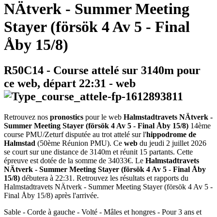
NÄtverk - Summer Meeting
Stayer (försök 4 Av 5 - Final
Åby 15/8)
R50C14
- Course attelé sur 3140m pour
ce web, départ
22:31
-
web
Retrouvez nos
pronostics
pour le web
Halmstadtravets NÄtverk -
Summer Meeting Stayer (försök 4 Av 5 - Final Åby 15/8)
14ème
course PMU/Zeturf disputée au trot attelé sur l'
hippodrome de
Halmstad
(50ème Réunion PMU). Ce
web
du jeudi 2 juillet 2026
se court sur une distance de 3140m et réunit 15 partants. Cette
épreuve est dotée de la somme de 34033€. Le
Halmstadtravets
NÄtverk - Summer Meeting Stayer (försök 4 Av 5 - Final Åby
15/8)
débutera à 22:31. Retrouvez les résultats et rapports du
Halmstadtravets NÄtverk - Summer Meeting Stayer (försök 4 Av 5 -
Final Åby 15/8) après l'arrivée.
Sable - Corde à gauche - Volté - Mâles et hongres - Pour 3 ans et