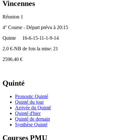
Vincennes
Réunion 1
4° Course - Départ prévu à 20:15
Quinte
16-6-15-11-1-9-14
2.0 €-NB de fois la mise: 21
2596.40 €
Quinté
Pronostic Quinté
Quinté du jour
Arrivée du Quinté
Quinté d'hier
Quinté de demain
Synthèse Quinté
Courses PMU