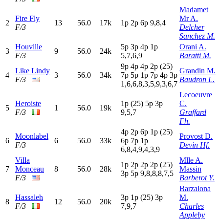
Madamet
Fire Fly
Mr A.
2
13
56.0
17k
1
p
2
p
6
p
9,8,4
F/3
Delcher
Sanchez M.
Houville
5
p
3
p
4
p
1
p
Orani A.
3
9
56.0
24k
F/3
5,7,6,9
Baratti M.
9
p
4
p
4
p
2
p
(25)
Like Lindy
Grandin M.
4
3
56.0
34k
7
p
5
p
1
p
7
p
4
p
3
p
F/3
Baudron L.
1,6,6,8,3,5,9,3,6,7
Lecoeuvre
Heroiste
1
p
(25)
5
p
3
p
C.
5
1
56.0
19k
F/3
9,5,7
Graffard
Fh.
4
p
2
p
6
p
1
p
(25)
Moonlabel
Provost D.
6
6
56.0
33k
6
p
7
p
1
p
F/3
Devin Hf.
6,8,4,9,4,3,9
Villa
Mlle A.
1
p
2
p
2
p
2
p
(25)
7
Monceau
8
56.0
28k
Massin
3
p
5
p
9,8,8,8,7,5
F/3
Barberot Y.
Barzalona
Hassaleh
3
p
1
p
(25)
3
p
M.
8
12
56.0
20k
F/3
7,9,7
Charles
Appleby