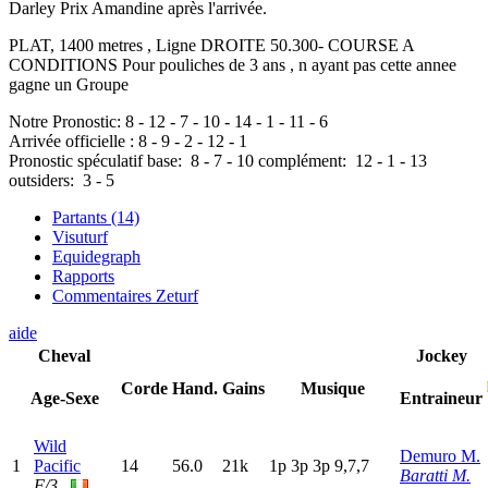
Darley Prix Amandine après l'arrivée.
PLAT, 1400 metres , Ligne DROITE 50.300- COURSE A
CONDITIONS Pour pouliches de 3 ans , n ayant pas cette annee
gagne un Groupe
Notre Pronostic:
8
-
12
-
7
-
10
-
14
-
1
-
11
-
6
Arrivée officielle :
8
-
9
-
2
-
12
-
1
Pronostic spéculatif
base:
8
-
7
-
10
complément:
12
-
1
-
13
outsiders:
3
-
5
Partants (14)
Visuturf
Equidegraph
Rapports
Commentaires Zeturf
aide
Cheval
Jockey
Corde
Hand.
Gains
Musique
Age-Sexe
Entraineur
Wild
Demuro M.
1
Pacific
14
56.0
21k
1
p
3
p
3
p
9,7,7
Baratti M.
F/3