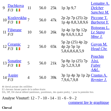
Lemaitre A.
Dachkova
9
11
56.0
25k
1
p
3
p
9,7
Delcher
F/3
Sanchez M.
Kozlovskha
2
p
2
p
7
p
(25)
2
p
Piccone T.
10
7
56.0
47k
F/3
1
p
4
p
8,8,3,8,9,6
Barberot Y.
Boisseau L.
Filigrane
1
p
4
p
1
p
9
p
12p
11
10
56.0
26k
Le Stang
F/3
8
p
9,6,9,1,8,2
Mme J.
5
p
2
p
(25)
4
p
2
p
Ceramic
Guyon M.
12
2
56.0
65k
4
p
2
p
5
p
1
p
F/3
Head Chr.
5,8,6,8,6,8,5,9
Pouchin
Sonatine
5
p
8
p
1
p
(25)
7
p
Alxi.
13
5
56.0
21k
F/3
2
p
5,2,9,3,8
Fabre
A&L.
Aspire
3
p
1
p
4
p
3
p
1
p
2
p
Crastus A.
14
4
56.0
39k
F/3
7,9,6,7,9,8
Reynier J.
⊗ cheval portant des oeilllères
E1 chevaux faisant partie de la même écurie
DA, DP, D4 cheval déferré (antérieurs, postérieurs, des quatre pieds), • pour la première fois.
Analyse Visuturf:
12
-
7
-
10
-
14
-
11
-
6
-
9
-
2
comment lire le graphique
Cheval