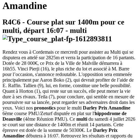
Amandine
R4C6
- Course plat sur 1400m pour ce
multi, départ
16:07
-
multi
Rendez vous à Cordemais ce mercredi pour assister au Multi qui se
disputera en attelé sur 2825m et verra la participation de 16 partants.
Dotée de 28 000€, ce Prix de la Ville de Malville démarrera à
16h55. Vinci Pierji (16), le plus riche du lot et associé à M. Barre
pour l’occasion, s'annonce redoutable. L'opposition sera emmenée
principalement par Aaron Boko (2), qui devrait profiter de l’aide de
E. Raffin. Tallien (9), lui, en forme, constitue une belle possibilité.
Quant à Horton (1), qui reste sur un succès, elle peut mener la vie
dure à ses rivaux. Teila (7), pour conclure, qui semble en mesure de
poursuivre sur sa lancée, peut regarder ses adversaires droit dans les
yeux. Voici nos
pronostics
pour le multi
Darley Prix Amandine
6ème course PMU/Zeturf disputée en plat sur l'
hippodrome de
Deauville
(4ème Réunion PMU). Ce
multi
du samedi 4 juillet 2026
se court sur une distance de 1400m et réunit 14 partants. Cette
épreuve est dotée de la somme de 50300€. Le
Darley Prix
Amandine
débutera à 16:07. Retrouvez les résultats et rapports du