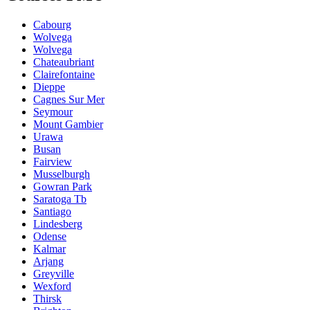
Cabourg
Wolvega
Wolvega
Chateaubriant
Clairefontaine
Dieppe
Cagnes Sur Mer
Seymour
Mount Gambier
Urawa
Busan
Fairview
Musselburgh
Gowran Park
Saratoga Tb
Santiago
Lindesberg
Odense
Kalmar
Arjang
Greyville
Wexford
Thirsk