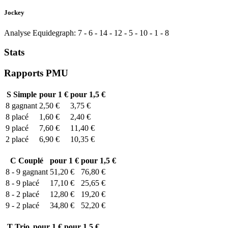
Jockey
Analyse Equidegraph:
7
-
6
-
14
-
12
-
5
-
10
-
1
-
8
Stats
Rapports PMU
S
Simple
pour 1 €
pour 1,5 €
8
gagnant
2,50 €
3,75 €
8
placé
1,60 €
2,40 €
9
placé
7,60 €
11,40 €
2
placé
6,90 €
10,35 €
C
Couplé
pour 1 €
pour 1,5 €
8 - 9
gagnant
51,20 €
76,80 €
8 - 9
placé
17,10 €
25,65 €
8 - 2
placé
12,80 €
19,20 €
9 - 2
placé
34,80 €
52,20 €
T
Trio
pour 1 €
pour 1,5 €