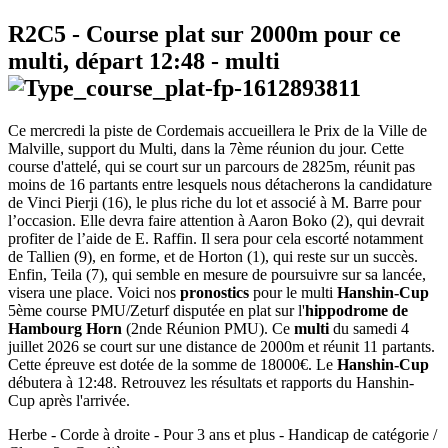
R2C5
- Course plat sur 2000m pour ce
multi, départ
12:48
-
multi
Ce mercredi la piste de Cordemais accueillera le Prix de la Ville de
Malville, support du Multi, dans la 7ème réunion du jour. Cette
course d'attelé, qui se court sur un parcours de 2825m, réunit pas
moins de 16 partants entre lesquels nous détacherons la candidature
de Vinci Pierji (16), le plus riche du lot et associé à M. Barre pour
l’occasion. Elle devra faire attention à Aaron Boko (2), qui devrait
profiter de l’aide de E. Raffin. Il sera pour cela escorté notamment
de Tallien (9), en forme, et de Horton (1), qui reste sur un succès.
Enfin, Teila (7), qui semble en mesure de poursuivre sur sa lancée,
visera une place. Voici nos
pronostics
pour le multi
Hanshin-Cup
5ème course PMU/Zeturf disputée en plat sur l'
hippodrome de
Hambourg Horn
(2nde Réunion PMU). Ce
multi
du samedi 4
juillet 2026 se court sur une distance de 2000m et réunit 11 partants.
Cette épreuve est dotée de la somme de 18000€. Le
Hanshin-Cup
débutera à 12:48. Retrouvez les résultats et rapports du Hanshin-
Cup après l'arrivée.
Herbe - Corde à droite - Pour 3 ans et plus - Handicap de catégorie /