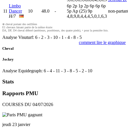
Limbo
6
p
2
p
1
p
2
p
6
p
6
p
6
p
11
Dancer
10
48.0
-
5
p
A
p
(25)
9
p
non-partan
H/7
4,8,9,8,4,4,4,5,0,1,6,3
⊗ cheval portant des oeilllères
E1 chevaux faisant partie de la même écurie
DA, DP, D4 cheval déferré (antérieurs, postérieurs, des quatre pieds), • pour la première fois.
Analyse Visuturf:
6
-
2
-
3
-
10
-
1
-
4
-
8
-
5
comment lire le graphique
Cheval
Jockey
Analyse Equidegraph:
6
-
4
-
11
-
3
-
8
-
5
-
2
-
10
Stats
Rapports PMU
COURSES DU 04/07/2026
jeudi 23 janvier