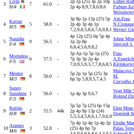
Livin
⊗
2
p
1
p
(25)
3
p
2
p
10p
Esther Rut
3
7
61.0
-
H/4
2
p
4
p
8,9,7,8,0,8,6
Fabian Xa
Weissmeie
3
p
8
p
1
p
12p
(25)
5
p
Am.Frau
Kaviar
4
5
58.0
-
2
p
4
p
3
p
4
p
1
p
N.Cronaue
H/5
7,2,9,8,5,8,6,7,6,9,8,1
Werner Gl
4
p
12p
(25)
6
p
5
p
4
p
Nauplia
Johne Mme
5
9
56.5
-
1
p
2
p
8
p
F/4
Smrczek S.
6,8,4,5,6,9,8,2
3
p
A
p
1
p
5
p
1
p
(25)
Frau
Morindoo
6
6
57.5
-
7
p
3
p
3
p
2
p
4
p
A.Engels/b
F/5
7,0,9,5,9,3,7,7,8,6,8,5
Kleinkorre
Malacova
Mentor
5
p
2
p
1
p
5
p
(25)
3
p
7
8
56.0
-
M.
M/3
6
p
5
p
5,8,9,5,7,4,5
Carvalho J
Sunny
Vogt Mlle 
8
Sunshine
1
56.0
-
1
p
4
p
3
p
9,6,7
Roland Dz
F/3
5
p
5
p
7
p
(25)
6
p
15p
Rufolo
Ehm Mme
9
2
55.5
44k
2
p
4
p
9
p
13p
(24)
H/8
Dominik M
5,5,3,4,5,8,6,1,7,9,6,9
7
p
4
p
1
p
4
p
1
p
4
p
2
p
Elodie Mar
Arames
10
3
52.0
-
(25)
4
p
6
p
7
p
Palau Teru
M/6
3,6,9,6,9,6,8,6,4,3,0,5
Schrodl B.