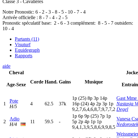
Classe 3 - Cavalières
Notre Pronostic:
6
-
2
-
3
-
8
-
5
-
10
-
7
-
4
Arrivée officielle :
8
-
7
-
4
-
2
-
5
Pronostic spéculatif
base:
2
-
6
-
3
complément:
8
-
5
-
7
outsiders:
10
-
4
Partants (11)
Visuturf
Equidegraph
Rapports
aide
Cheval
Jock
Corde
Hand.
Gains
Musique
Age-Sexe
Entrain
1
p
(25)
8
p
3
p
14p
Gast Mme
Pote
1
4
62.5
37k
16p
(24)
4
p
2
p
3
p
1
p
Nastasja V
H/5
9,2,7,6,4,6,8,7,9,7,7,2
Degel
1
p
6
p
9
p
(25)
7
p
1
p
Adio
Vanesa Cs
2
11
59.5
-
5
p
2
p
4
p
1
p
1
p
H/4
Nedorostek
9,4,1,3,9,5,8,6,9,9,8,5
Weissmeier