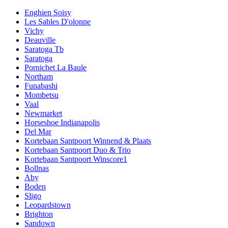
Enghien Soisy
Les Sables D'olonne
Vichy
Deauville
Saratoga Tb
Saratoga
Pornichet La Baule
Northam
Funabashi
Mombetsu
Vaal
Newmarket
Horseshoe Indianapolis
Del Mar
Kortebaan Santpoort Winnend & Plaats
Kortebaan Santpoort Duo & Trio
Kortebaan Santpoort Winscore1
Bollnas
Aby
Boden
Sligo
Leopardstown
Brighton
Sandown