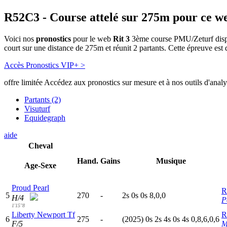
R52C3
- Course attelé sur 275m pour ce w
Voici nos
pronostics
pour le web
Rit 3
3ème course PMU/Zeturf disputé
court sur une distance de 275m et réunit 2 partants. Cette épreuve e
Accès Pronostics VIP+ >
offre limitée
Accédez aux pronostics sur mesure et à nos outils d'anal
Partants (2)
Visuturf
Equidegraph
aide
Cheval
Hand.
Gains
Musique
Age-Sexe
Proud Pearl
R
5
270
-
2
s
0
s
0
s
8,0,0
H/4
P
1'15"8
Liberty Newport Tf
R
6
275
-
(2025)
0
s
2
s
4
s
0
s
4
s
0,8,6,0,6
F/5
M