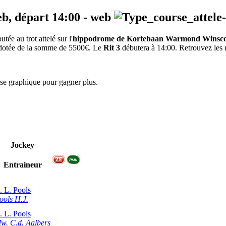
eb, départ
14:00
-
web
e au trot attelé sur l'
hippodrome de Kortebaan Warmond Winsc
st dotée de la somme de 5500€. Le
Rit 3
débutera à 14:00. Retrouvez les ré
yse graphique pour gagner plus.
Jockey
Entraineur
. L. Pools
ools H.J.
. L. Pools
w. C.d. Aalbers