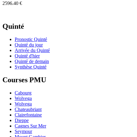
2596.40 €
Quinté
Pronostic Quinté
Quinté du jour
Arrivée du Quinté
Quinté d'hier
Quinté de demain
Synthèse Quinté
Courses PMU
Cabourg
Wolvega
Wolvega
Chateaubriant
Clairefontaine
Dieppe
Cagnes Sur Mer
Seymour
Mount Gambier