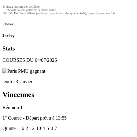
⊗ cheval portant des oeilllères
E1 chevaux faisant partie de la même écurie
DA, DP, D4 cheval déferré (antérieurs, postérieurs, des quatre pieds), • pour la première fois.
Cheval
Jockey
Stats
COURSES DU 04/07/2026
jeudi 23 janvier
Vincennes
Réunion 1
1° Course - Départ prévu à 13:55
Quinte
6-2-12-10-4-5-3-7