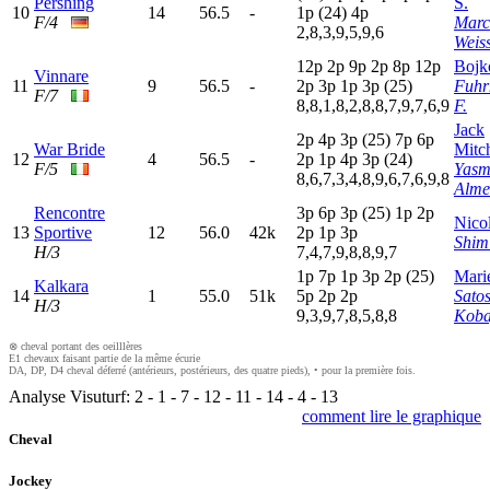
Pershing
S.
10
14
56.5
-
1
p
(24)
4
p
F/4
Marc
2,8,3,9,5,9,6
Weis
12p
2
p
9
p
2
p
8
p
12p
Bojk
Vinnare
11
9
56.5
-
2
p
3
p
1
p
3
p
(25)
Fuh
F/7
8,8,1,8,2,8,8,7,9,7,6,9
F.
Jack
2
p
4
p
3
p
(25)
7
p
6
p
War Bride
Mitch
12
4
56.5
-
2
p
1
p
4
p
3
p
(24)
F/5
Yasm
8,6,7,3,4,8,9,6,7,6,9,8
Alme
Rencontre
3
p
6
p
3
p
(25)
1
p
2
p
Nico
13
Sportive
12
56.0
42k
2
p
1
p
3
p
Shim
H/3
7,4,7,9,8,8,9,7
1
p
7
p
1
p
3
p
2
p
(25)
Marie
Kalkara
14
1
55.0
51k
5
p
2
p
2
p
Satos
H/3
9,3,9,7,8,5,8,8
Koba
⊗ cheval portant des oeilllères
E1 chevaux faisant partie de la même écurie
DA, DP, D4 cheval déferré (antérieurs, postérieurs, des quatre pieds), • pour la première fois.
Analyse Visuturf:
2
-
1
-
7
-
12
-
11
-
14
-
4
-
13
comment lire le graphique
Cheval
Jockey