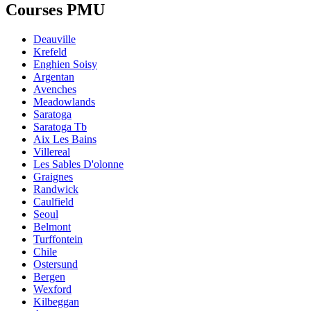
Courses PMU
Deauville
Krefeld
Enghien Soisy
Argentan
Avenches
Meadowlands
Saratoga
Saratoga Tb
Aix Les Bains
Villereal
Les Sables D'olonne
Graignes
Randwick
Caulfield
Seoul
Belmont
Turffontein
Chile
Ostersund
Bergen
Wexford
Kilbeggan