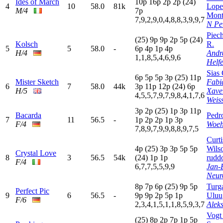
Ides of March
10p
16p
2
p
2
p
(24)
4
10
58.0
81k
Lope
M/4
7
p
Mont
7,9,2,9,0,4,8,8,3,9,9,7
N Pe
Piec
(25)
9
p
9
p
2
p
5
p
(24)
Kolsch
R.
5
5
58.0
-
6
p
4
p
1
p
4
p
H/4
Andr
1,1,8,5,4,6,9,6
Helf
Sias 
6
p
5
p
5
p
3
p
(25)
11p
Mister Sketch
Fabi
6
7
58.0
44k
3
p
11p
12p
(24)
6
p
H/5
Xave
4,5,5,7,9,7,9,8,4,1,7,6
Weis
3
p
2
p
(25)
1
p
3
p
11p
Bacarda
Pedr
7
11
56.5
-
1
p
2
p
2
p
1
p
3
p
F/4
Woeh
7,8,9,7,9,9,8,8,9,7,5
Curti
4
p
(25)
3
p
3
p
5
p
5
p
Wils
Crystal Love
8
3
56.5
54k
(24)
1
p
1
p
rudd
F/4
6,7,7,5,5,9,9
Jan-
Neur
8
p
7
p
6
p
(25)
9
p
5
p
Turg
Perfect Pic
9
6
56.5
-
9
p
9
p
2
p
5
p
1
p
Uluu
F/6
2,3,4,1,5,1,1,8,5,9,3,7
Aleks
Vogt
(25)
8
p
2
p
7
p
1
p
5
p