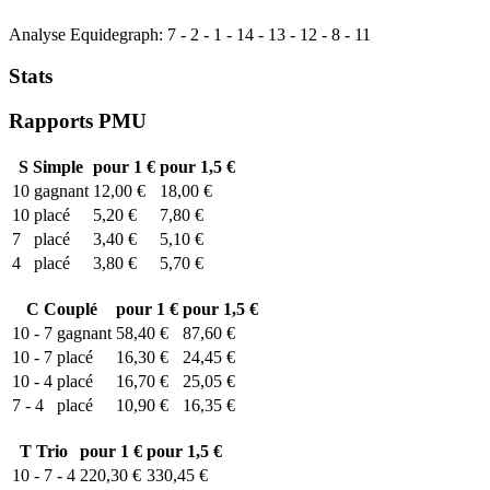
Analyse Equidegraph:
7
-
2
-
1
-
14
-
13
-
12
-
8
-
11
Stats
Rapports PMU
S
Simple
pour 1 €
pour 1,5 €
10
gagnant
12,00 €
18,00 €
10
placé
5,20 €
7,80 €
7
placé
3,40 €
5,10 €
4
placé
3,80 €
5,70 €
C
Couplé
pour 1 €
pour 1,5 €
10 - 7
gagnant
58,40 €
87,60 €
10 - 7
placé
16,30 €
24,45 €
10 - 4
placé
16,70 €
25,05 €
7 - 4
placé
10,90 €
16,35 €
T
Trio
pour 1 €
pour 1,5 €
10 - 7 - 4
220,30 €
330,45 €