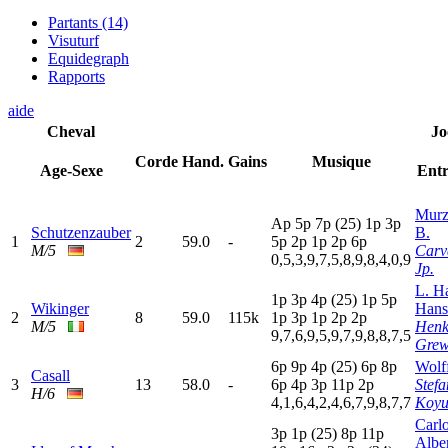
Partants (14)
Visuturf
Equidegraph
Rapports
aide
Cheval
Jo
Corde
Hand.
Gains
Musique
Age-Sexe
Entr
Murz
A
p
5
p
7
p
(25)
1
p
3
p
Schutzenzauber
B.
1
2
59.0
-
5
p
2
p
1
p
2
p
6
p
M/5
Carv
0,5,3,9,7,5,8,9,8,4,0,9
Jp.
L. H
1
p
3
p
4
p
(25)
1
p
5
p
Wikinger
Hans
2
8
59.0
115k
1
p
3
p
1
p
2
p
2
p
M/5
Hen
9,7,6,9,5,9,7,9,8,8,7,5
Gre
6
p
9
p
4
p
(25)
6
p
8
p
Wolf
Casall
3
13
58.0
-
6
p
4
p
3
p
11p
2
p
Stefa
H/6
4,1,6,4,2,4,6,7,9,8,7,7
Koyu
Carl
3
p
1
p
(25)
8
p
11p
Albe