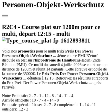
Personen-Objekt-Werkschutz
...
R2C4
- Course plat sur 1200m pour ce
multi, départ
12:15
-
multi
Voici nos
pronostics
pour le multi
Prix Preis Der Power
Personen-Objekt-Werkschutz ...
4ème course PMU/Zeturf
disputée en plat sur l'
hippodrome de Hambourg-Horn
(2nde
Réunion PMU). Ce
multi
du samedi 4 juillet 2026 se court sur une
distance de 1200m et réunit 14 partants. Cette épreuve est dotée de
la somme de 35000€. Le
Prix Preis Der Power Personen-Objekt-
Werkschutz ...
débutera à 12:15. Retrouvez les résultats et rapports
du Prix Preis Der Power Personen-Objekt-Werkschutz ... après
l'arrivée.
Notre Pronostic:
2
-
7
-
1
-
12
-
8
-
14
-
11
-
4
Arrivée officielle :
10
-
7
-
4
-
14
-
8
Pronostic spéculatif
base:
2
-
7
-
8
complément:
1
-
14
-
11
outsiders:
12
-
3