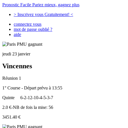
Pronostic Facile
Pariez mieux, gagnez plus
> Inscrivez vous Gratuitement! <
connectez vous
mot de passe oublié ?
aide
jeudi 23 janvier
Vincennes
Réunion 1
1° Course - Départ prévu à 13:55
Quinte
6-2-12-10-4-5-3-7
2.0 €-NB de fois la mise: 56
3451.40 €