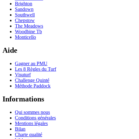
Brighton
Sandown
Southwell
Chepstow
The Meadows
Woodbine Tb
Monticello
Aide
Gagner au PMU
Les 8 Règles du Turf
Visuturf
Challenge Quinté
Méthode Paddock
Informations
Qui sommes nous
Conditions générales
Mentions légales
Bilan
Charte qualité