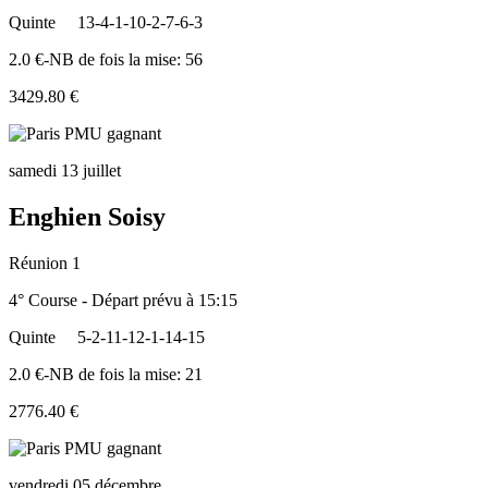
Quinte
13-4-1-10-2-7-6-3
2.0 €-NB de fois la mise: 56
3429.80 €
samedi 13 juillet
Enghien Soisy
Réunion 1
4° Course - Départ prévu à 15:15
Quinte
5-2-11-12-1-14-15
2.0 €-NB de fois la mise: 21
2776.40 €
vendredi 05 décembre