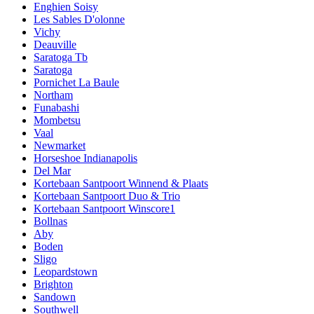
Enghien Soisy
Les Sables D'olonne
Vichy
Deauville
Saratoga Tb
Saratoga
Pornichet La Baule
Northam
Funabashi
Mombetsu
Vaal
Newmarket
Horseshoe Indianapolis
Del Mar
Kortebaan Santpoort Winnend & Plaats
Kortebaan Santpoort Duo & Trio
Kortebaan Santpoort Winscore1
Bollnas
Aby
Boden
Sligo
Leopardstown
Brighton
Sandown
Southwell