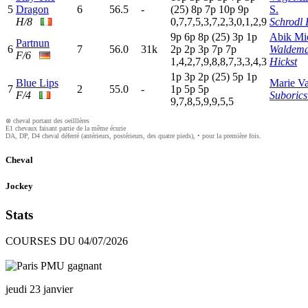
5
Dragon
6
56.5
-
(25)
8
p
7
p
10p
9
p
S.
H/8
0,7,7,5,3,7,2,3,0,1,2,9
Schrodl 
9
p
6
p
8
p
(25)
3
p
1
p
Abik Mi
Partnun
6
7
56.0
31k
2
p
2
p
3
p
7
p
7
p
Waldem
F/6
1,4,2,7,9,8,8,7,3,3,4,3
Hickst
1
p
3
p
2
p
(25)
5
p
1
p
Blue Lips
Marie Va
7
2
55.0
-
1
p
5
p
5
p
F/4
Suborics
9,7,8,5,9,9,5,5
⊗ cheval portant des oeilllères
E1 chevaux faisant partie de la même écurie
DA, DP, D4 cheval déferré (antérieurs, postérieurs, des quatre pieds), • pour la première fois.
Cheval
Jockey
Stats
COURSES DU 04/07/2026
jeudi 23 janvier