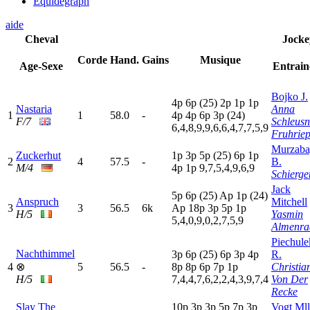
Equidegraph
aide
Cheval
Jocke
Corde
Hand.
Gains
Musique
Age-Sexe
Entrain
Bojko J.
4
p
6
p
(25)
2
p
1
p
1
p
Nastaria
Anna
1
1
58.0
-
4
p
4
p
6
p
3
p
(24)
F/7
Schleusn
6,4,8,9,9,6,6,4,7,7,5,9
Fruhrie
Murzaba
Zuckerhut
1
p
3
p
5
p
(25)
6
p
1
p
2
4
57.5
-
B.
M/4
4
p
1
p
9,7,5,4,9,6,9
Schierge
Jack
5
p
6
p
(25)
A
p
1
p
(24)
Anspruch
Mitchell
3
3
56.5
6k
A
p
18p
3
p
5
p
1
p
H/5
Yasmin
5,4,0,9,0,2,7,5,9
Almenra
Piechule
Nachthimmel
3
p
6
p
(25)
6
p
3
p
4
p
R.
4
⊗
5
56.5
-
8
p
8
p
6
p
7
p
1
p
Christia
H/5
7,4,4,7,6,2,2,4,3,9,7,4
Von Der
Recke
Slay The
10p
3
p
3
p
5
p
7
p
3
p
Vogt Mll