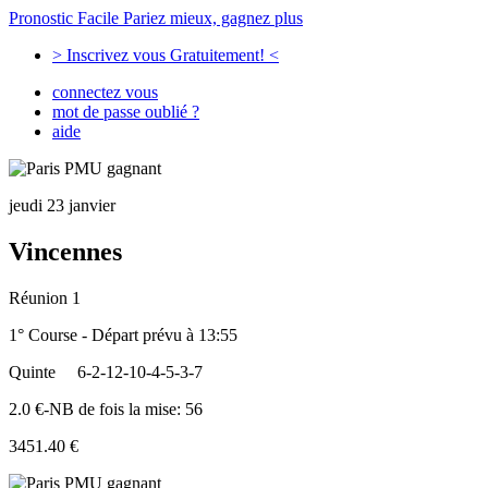
Pronostic Facile
Pariez mieux, gagnez plus
> Inscrivez vous Gratuitement! <
connectez vous
mot de passe oublié ?
aide
jeudi 23 janvier
Vincennes
Réunion 1
1° Course - Départ prévu à 13:55
Quinte
6-2-12-10-4-5-3-7
2.0 €-NB de fois la mise: 56
3451.40 €