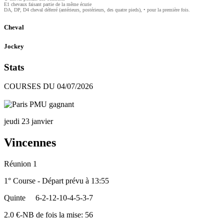
E1 chevaux faisant partie de la même écurie
DA, DP, D4 cheval déferré (antérieurs, postérieurs, des quatre pieds), • pour la première fois.
Cheval
Jockey
Stats
COURSES DU 04/07/2026
jeudi 23 janvier
Vincennes
Réunion 1
1° Course - Départ prévu à 13:55
Quinte
6-2-12-10-4-5-3-7
2.0 €-NB de fois la mise: 56