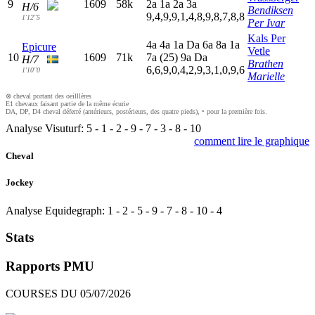
9
1609
58k
2
a
1
a
2
a
3
a
H/6
Bendiksen
9,4,9,9,1,4,8,9,8,7,8,8
1'12"5
Per Ivar
Kals Per
4
a
4
a
1
a
D
a
6
a
8
a
1
a
Epicure
Vetle
10
1609
71k
7
a
(25)
9
a
D
a
H/7
Brathen
6,6,9,0,4,2,9,3,1,0,9,6
1'10"0
Marielle
⊗ cheval portant des oeilllères
E1 chevaux faisant partie de la même écurie
DA, DP, D4 cheval déferré (antérieurs, postérieurs, des quatre pieds), • pour la première fois.
Analyse Visuturf:
5
-
1
-
2
-
9
-
7
-
3
-
8
-
10
comment lire le graphique
Cheval
Jockey
Analyse Equidegraph:
1
-
2
-
5
-
9
-
7
-
8
-
10
-
4
Stats
Rapports PMU
COURSES DU 05/07/2026