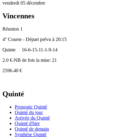
vendredi 05 décembre
Vincennes
Réunion 1
4° Course - Départ prévu à 20:15
Quinte
16-6-15-11-1-9-14
2.0 €-NB de fois la mise: 21
2596.40 €
Quinté
Pronostic Quinté
Quinté du jour
Arrivée du Quinté
Quinté d'hier
Quinté de demain
Synthèse Quinté