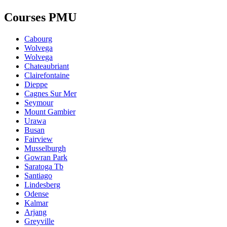
Courses PMU
Cabourg
Wolvega
Wolvega
Chateaubriant
Clairefontaine
Dieppe
Cagnes Sur Mer
Seymour
Mount Gambier
Urawa
Busan
Fairview
Musselburgh
Gowran Park
Saratoga Tb
Santiago
Lindesberg
Odense
Kalmar
Arjang
Greyville