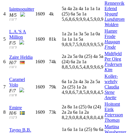
Rennesvik
5
a
4
a
2
a
4
a
1
a
1
a
1
a
Erlend
Iaintnoquitter
4
1609
4k
(25)
6
a
5
a
1
a
Vegard
M/5
5,6,8,6,9,9,9,4,5,9,0,9
Lundstrom
1'11"7
Wolden
Hamre
L.A.'S A
1
a
2
a
1
a
3
a
5
a
1
a
0
a
Frode
Million
5
1609
81k
1
a
1
a
1
a
5
a
Haugan
F/5
9,8,9,7,5,9,0,9,9,9,5,9
Frode
1'11"3
Midtfjeld
2
a
2
a
5
a
0
a
(25)
4
a
5
a
Zaire Heldia
Per Oleg
6
1609
74k
(24)
6
a
2
a
1
a
H/7
Pedersen
8,8,5,0,6,5,4,8,9,9,6,9
1'11"1
Kim
Koller-
Caramel
6
a
1
a
2
a
4
a
3
a
2
a
5
a
wehrly
Volo
7
1609
79k
2
a
(25)
1
a
2
a
Claudia
F/7
4,9,8,6,7,8,5,8,9,8,4,5
Stene
1'11"8
Anette
Hoitomt
2
a
8
a
1
a
(25)
0
a
(24)
Emirre
Eirik
8
1609
73k
2
a
2
a
6
a
1
a
2
a
H/6
Petersson
8,2,9,0,8,8,4,9,8,0,4,8
1'12"3
Thomas
Martina
1
a
6
a
1
a
1
a
(25)
9
a
6
a
Tayno B.B.
Wassberger