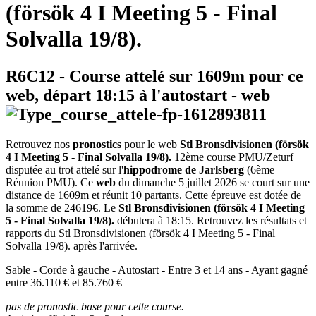
(försök 4 I Meeting 5 - Final
Solvalla 19/8).
R6C12
- Course attelé sur 1609m pour ce
web, départ
18:15
à l'autostart -
web
Retrouvez nos
pronostics
pour le web
Stl Bronsdivisionen (försök
4 I Meeting 5 - Final Solvalla 19/8).
12ème course PMU/Zeturf
disputée au trot attelé sur l'
hippodrome de Jarlsberg
(6ème
Réunion PMU). Ce
web
du dimanche 5 juillet 2026 se court sur une
distance de 1609m et réunit 10 partants. Cette épreuve est dotée de
la somme de 24619€. Le
Stl Bronsdivisionen (försök 4 I Meeting
5 - Final Solvalla 19/8).
débutera à 18:15. Retrouvez les résultats et
rapports du Stl Bronsdivisionen (försök 4 I Meeting 5 - Final
Solvalla 19/8). après l'arrivée.
Sable - Corde à gauche - Autostart - Entre 3 et 14 ans - Ayant gagné
entre 36.110 € et 85.760 €
pas de pronostic base pour cette course.