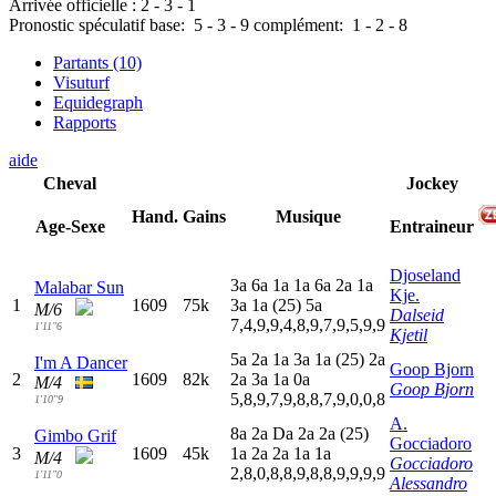
Arrivée officielle :
2
-
3
-
1
Pronostic spéculatif
base:
5
-
3
-
9
complément:
1
-
2
-
8
Partants (10)
Visuturf
Equidegraph
Rapports
aide
Cheval
Jockey
Hand.
Gains
Musique
Age-Sexe
Entraineur
Djoseland
3
a
6
a
1
a
1
a
6
a
2
a
1
a
Malabar Sun
Kje.
1
1609
75k
3
a
1
a
(25)
5
a
M/6
Dalseid
7,4,9,9,4,8,9,7,9,5,9,9
1'11"6
Kjetil
5
a
2
a
1
a
3
a
1
a
(25)
2
a
I'm A Dancer
Goop Bjorn
2
1609
82k
2
a
3
a
1
a
0
a
M/4
Goop Bjorn
5,8,9,7,9,8,8,7,9,0,0,8
1'10"9
A.
8
a
2
a
D
a
2
a
2
a
(25)
Gimbo Grif
Gocciadoro
3
1609
45k
1
a
2
a
2
a
1
a
1
a
M/4
Gocciadoro
2,8,0,8,8,9,8,8,9,9,9,9
1'11"0
Alessandro