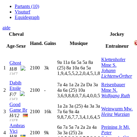
Partants (10)
Visuturf
Equidegraph
aide
Cheval
Jockey
Hand.
Gains
Musique
Age-Sexe
Entraineur
Klettenhofer
9
a
11a
6
a
5
a
5
a
8
a
Ghost
Mme S.
1
2100
3k
(25)
8
a
10a
6
a
5
a
H/8
Johann
1,9,4,5,5,2,2,0,4,5,1,8
1'14"7
LichtenwÖrther
Dabih
7
a
4
a
1
a
2
a
2
a
D
a
3
a
Reisenbauer
Etoile
2
2100
-
4
a
6
a
(25)
10a
Mme N.
F/7
3,6,9,8,8,0,7,6,4,0,0,5
Wolfgang Ruth
1'14"3
Good
1
a
2
a
3
a
(25)
4
a
3
a
3
a
Weinwurm Mw.
Game Br
3
2100
16k
7
a
6
a
9
a
4
a
Heinz Wurzian
H/12
9,8,7,6,7,7,3,4,1,6,4,5
1'13"8
Ambras
6
a
7
a
5
a
7
a
2
a
2
a
4
a
Preining Jr Mj.
Vici
4
2100
9k
3
a
3
a
(25)
2
a
Peter
H/8