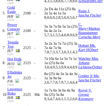
4,3,5,3,8,8,6,7,7,8,8,6
SchwarzlmÜller
1'15"3
Gold
2
a
D
a
4
a
11a
(25)
8
a
Rupp J.
Eagle
5
2100
-
2
a
5
a
4
a
1
a
5
a
Sascha Fischer
H/8
8,0,6,9,2,8,5,6,9,5,6,7
1'15"4
C.
Power
5
a
3
a
7
a
9
a
5
a
5
a
(25)
Mayr+Markus
Conway
6
2100
-
6
a
4
a
2
a
1
a
Baumgartner
H/7
5,7,3,1,5,5,4,6,8,9,6,9
Cornelia Mayr
1'15"1
Tequila
3
a
2
a
3
a
7
a
7
a
(25)
3
a
Hobart Mk.
Trot
7
2125
-
7
a
4
a
7
a
9
a
Karl HÖbart
H/7
7,8,7,3,3,7,3,6,3,1,4,3
1'13"1
7
a
10a
6
a
1
a
5
a
7
a
1
a
Walcher Mm.
Hot Hulk
8
2125
-
1
a
(25)
6
a
6
a
Johann
H/11
3,0,4,9,5,3,9,9,4,4,8,9
LichtenwÖrther
1'14"3
Elfadmira
8
a
(25)
4
a
3
a
3
a
4
a
3
a
Gruber Jr Mg.
Jet
9
2125
-
1
a
3
a
9
a
6
a
Sascha Fischer
F/6
2,6,7,7,6,7,9,7,1,4,6,4
1'14"6
Lawrence
1
a
7
a
6
a
3
a
6
a
4
a
9
a
Royer V.
Boko
10
2125
36k
9
a
(25)
5
a
8
a
Gregor
H/8
9,3,4,7,4,6,1,1,5,2,6,6
Krenmayr
1'13"2