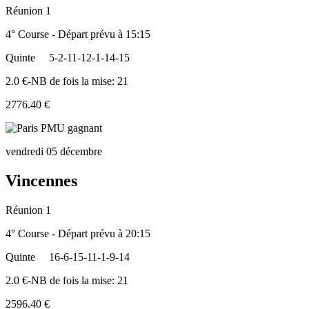
Réunion 1
4° Course - Départ prévu à 15:15
Quinte
5-2-11-12-1-14-15
2.0 €-NB de fois la mise: 21
2776.40 €
vendredi 05 décembre
Vincennes
Réunion 1
4° Course - Départ prévu à 20:15
Quinte
16-6-15-11-1-9-14
2.0 €-NB de fois la mise: 21
2596.40 €