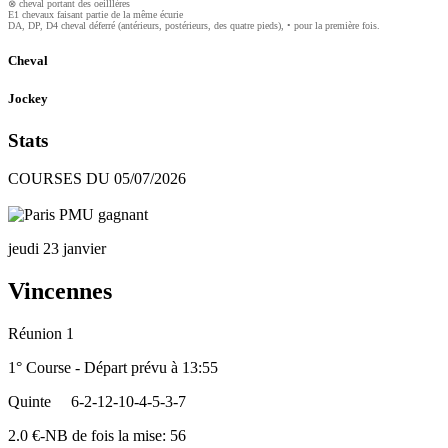
⊗ cheval portant des oeilllères
E1 chevaux faisant partie de la même écurie
DA, DP, D4 cheval déferré (antérieurs, postérieurs, des quatre pieds), • pour la première fois.
Cheval
Jockey
Stats
COURSES DU 05/07/2026
jeudi 23 janvier
Vincennes
Réunion 1
1° Course - Départ prévu à 13:55
Quinte
6-2-12-10-4-5-3-7
2.0 €-NB de fois la mise: 56