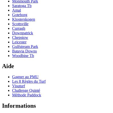
Monmouth Park
Saratoga Tb
Amal
Goteborg
Klosterskogen
Scottsville
Curragh
Downpatrick
Chepstow
Leicester
Gulfstream Park
Batavia Downs
Woodbine Tb
Aide
Gagner au PMU
Les 8 Règles du Turf
Visuturf
Challenge Quinté
Méthode Paddock
Informations