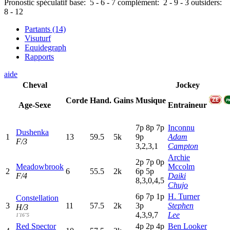
Pronostic spéculatif
base:
5
-
6
-
7
complément:
2
-
9
-
3
outsiders:
8
-
12
Partants (14)
Visuturf
Equidegraph
Rapports
aide
Cheval
Jockey
Corde
Hand.
Gains
Musique
Age-Sexe
Entraineur
7
p
8
p
7
p
Inconnu
Dushenka
1
13
59.5
5k
9
p
Adam
F/3
3,2,3,1
Campton
Archie
2
p
7
p
0
p
Meadowbrook
Mccolm
2
6
55.5
2k
6
p
5
p
F/4
Daiki
8,3,0,4,5
Chujo
6
p
7
p
1
p
H. Turner
Constellation
3
11
57.5
2k
3
p
Stephen
H/3
4,3,9,7
Lee
1'16"5
Red Spector
4
p
2
p
4
p
Ben Looker