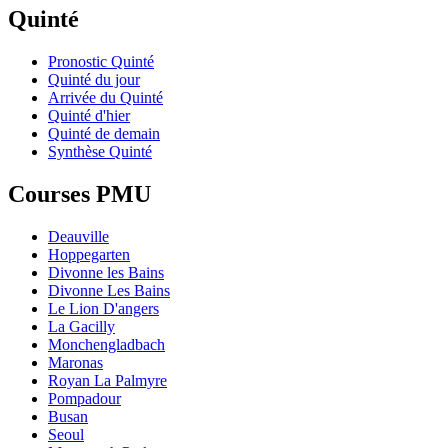
Quinté
Pronostic Quinté
Quinté du jour
Arrivée du Quinté
Quinté d'hier
Quinté de demain
Synthèse Quinté
Courses PMU
Deauville
Hoppegarten
Divonne les Bains
Divonne Les Bains
Le Lion D'angers
La Gacilly
Monchengladbach
Maronas
Royan La Palmyre
Pompadour
Busan
Seoul