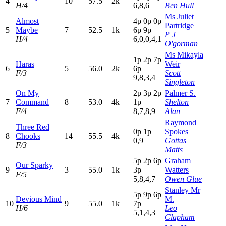
4
10
57.5
2k
H/4
6,8,6
Ben Hull
Ms Juliet
Almost
4
p
0
p
0
p
Partridge
5
Maybe
7
52.5
1k
6
p
9
p
P J
H/4
6,0,0,4,1
O'gorman
Ms Mikayla
1
p
2
p
7
p
Haras
Weir
6
5
56.0
2k
6
p
F/3
Scott
9,8,3,4
Singleton
On My
2
p
3
p
2
p
Palmer S.
7
Command
8
53.0
4k
1
p
Shelton
F/4
8,7,8,9
Alan
Raymond
Three Red
0
p
1
p
Spokes
8
Chooks
14
55.5
4k
0,9
Gottas
F/3
Matts
5
p
2
p
6
p
Graham
Our Sparky
9
3
55.0
1k
3
p
Watters
F/5
5,8,4,7
Owen Glue
Stanley Mr
5
p
9
p
6
p
Devious Mind
M.
10
9
55.0
1k
7
p
H/6
Leo
5,1,4,3
Clapham