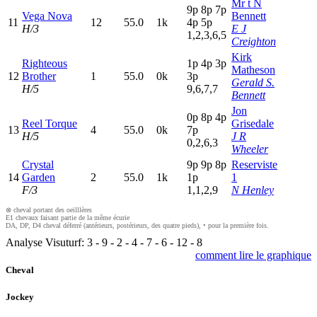
Mr t N
9
p
8
p
7
p
Vega Nova
Bennett
11
12
55.0
1k
4
p
5
p
H/3
E J
1,2,3,6,5
Creighton
Kirk
Righteous
1
p
4
p
3
p
Matheson
12
Brother
1
55.0
0k
3
p
Gerald S.
H/5
9,6,7,7
Bennett
Jon
0
p
8
p
4
p
Reel Torque
Grisedale
13
4
55.0
0k
7
p
H/5
J R
0,2,6,3
Wheeler
Crystal
9
p
9
p
8
p
Reserviste
14
Garden
2
55.0
1k
1
p
1
F/3
1,1,2,9
N Henley
⊗ cheval portant des oeilllères
E1 chevaux faisant partie de la même écurie
DA, DP, D4 cheval déferré (antérieurs, postérieurs, des quatre pieds), • pour la première fois.
Analyse Visuturf:
3
-
9
-
2
-
4
-
7
-
6
-
12
-
8
comment lire le graphique
Cheval
Jockey