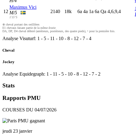
H/4
Maximus Vici
12
2140
18k
6
a
4
a
1
a
6
a
Q
a
4,6,9,4
M/5
1'15"5
⊗ cheval portant des oeilllères
E1 chevaux faisant partie de la même écurie
DA, DP, D4 cheval déferré (antérieurs, postérieurs, des quatre pieds), • pour la première fois.
Analyse Visuturf:
1
-
5
-
11
-
10
-
8
-
12
-
7
-
4
Cheval
Jockey
Analyse Equidegraph:
1
-
11
-
5
-
10
-
8
-
12
-
7
-
2
Stats
Rapports PMU
COURSES DU 04/07/2026
jeudi 23 janvier