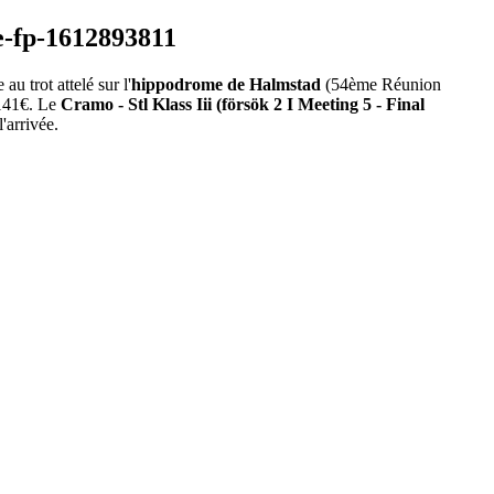
 trot attelé sur l'
hippodrome de Halmstad
(54ème Réunion
5141€. Le
Cramo - Stl Klass Iii (försök 2 I Meeting 5 - Final
'arrivée.