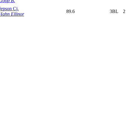
Goop B.
Jepson Cj.
89.6
3BL
2
Hahn Ellinor