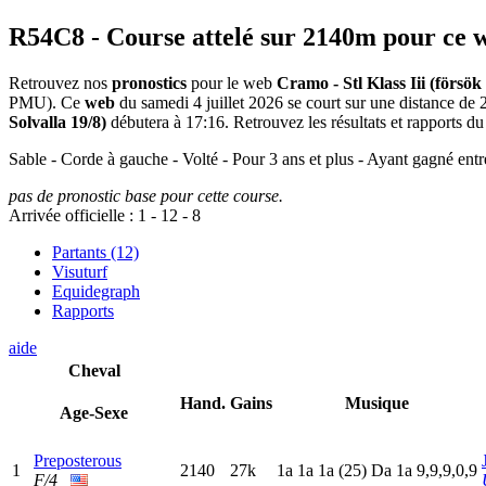
R54C8
- Course attelé sur 2140m pour ce 
Retrouvez nos
pronostics
pour le web
Cramo - Stl Klass Iii (försök 
PMU). Ce
web
du samedi 4 juillet 2026 se court sur une distance de
Solvalla 19/8)
débutera à 17:16. Retrouvez les résultats et rapports du 
Sable - Corde à gauche - Volté - Pour 3 ans et plus - Ayant gagné entr
pas de pronostic base pour cette course.
Arrivée officielle :
1
-
12
-
8
Partants (12)
Visuturf
Equidegraph
Rapports
aide
Cheval
Hand.
Gains
Musique
Age-Sexe
Preposterous
1
2140
27k
1
a
1
a
1
a
(25)
D
a
1
a
9,9,9,0,9
F/4