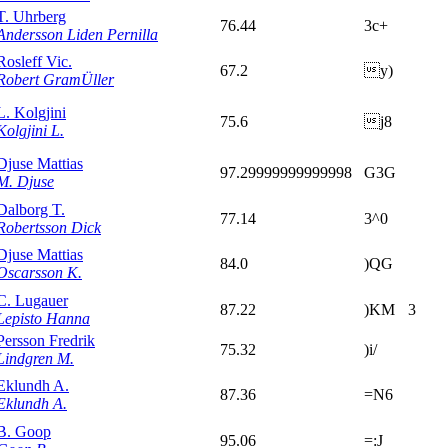
T. Uhrberg
76.44
3c+
Andersson Liden Pernilla
Rosleff Vic.
67.2
y)
Robert GramÜller
L. Kolgjini
75.6
j8
Kolgjini L.
Djuse Mattias
97.29999999999998
G3G
M. Djuse
Dalborg T.
77.14
3^0
Robertsson Dick
Djuse Mattias
84.0
)QG
Oscarsson K.
C. Lugauer
87.22
)KM
3
Lepisto Hanna
Persson Fredrik
75.32
)i/
Lindgren M.
Eklundh A.
87.36
=N6
Eklundh A.
B. Goop
95.06
=:J