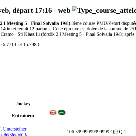
web, départ
17:16
-
web
2 I Meeting 5 - Final Solvalla 19/8)
8ème course PMU/Zeturf disputée au
 2140m et réunit 12 partants. Cette épreuve est dotée de la somme de 2
Cramo - Stl Klass Iii (försök 2 I Meeting 5 - Final Solvalla 19/8) après l
e 6.771 € et 15.798 €
Jockey
Entraineur
J. Untersteiner
106.39999999999999
QQ
1
Untersteiner J.