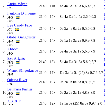
Andra Vågen
2
2140
11k
4
a
4
a
6
a
1
a
3
a
6,6,4,9,7
F/6
Fantome D'inverne
3
2140
15k
8
a
4
a
D
a
1
a
5
a
2,6,0,9,5
H/5
1'12"1
Eye Candy Face
4
2140
14k
0
a
5
a
4
a
0
a
2
a
0,5,6,0,8
F/4
1'14"2
Global Gangbuster
5
2140
14k
0
a
1
a
1
a
3
a
2
a
0,9,9,7,8
H/4
1'15"4
Abbott
6
2140
14k
5
a
4
a
0
a
3
a
1
a
5,6,0,7,9
H/5
Bys Arigato
7
2140
13k
5
a
4
a
D
a
3
a
3
a
5,6,0,7,7
H/3
1'16"3
Wiener Sängerknabe
8
2140
17k
D
a
3
a
4
a
5
a
(25)
3
a
0,7,6,5,7
H/4
Odessa River
9
2140
10k
0
a
2
a
0
a
0
a
5
a
0,8,0,0,5
F/4
Bellmans Painter
10
2140
15k
6
a
2
a
2
a
2
a
1
a
4,8,8,8,9
H/5
1'16"2
X.X.X.In
11
2140
12k
1
a
1
a
6
a
(25)
8
a
0
a
9,9,4,2,0