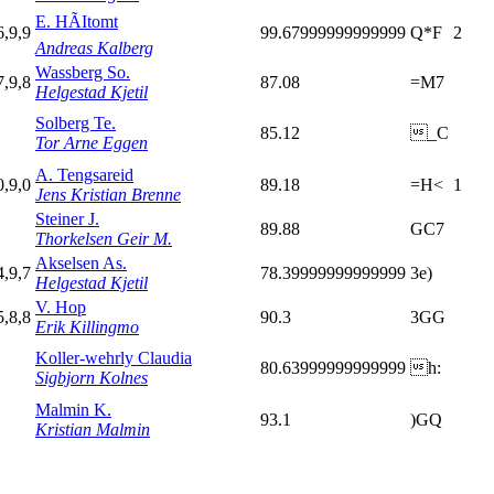
E. HÃItomt
6,9,9
99.67999999999999
Q*F
2
Andreas Kalberg
Wassberg So.
7,9,8
87.08
=M7
Helgestad Kjetil
Solberg Te.
85.12
_C
Tor Arne Eggen
A. Tengsareid
0,9,0
89.18
=H<
1
Jens Kristian Brenne
Steiner J.
89.88
GC7
Thorkelsen Geir M.
Akselsen As.
4,9,7
78.39999999999999
3e)
Helgestad Kjetil
V. Hop
5,8,8
90.3
3GG
Erik Killingmo
Koller-wehrly Claudia
80.63999999999999
h:
Sigbjorn Kolnes
Malmin K.
93.1
)GQ
Kristian Malmin