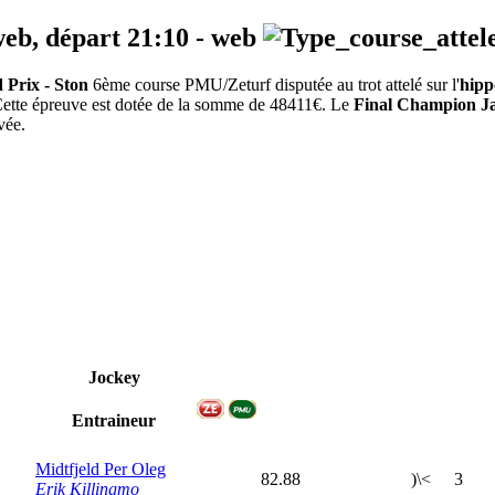
web, départ
21:10
-
web
 Prix - Ston
6ème course PMU/Zeturf disputée au trot attelé sur l'
hipp
. Cette épreuve est dotée de la somme de 48411€. Le
Final Champion Ja
vée.
Jockey
Entraineur
Midtfjeld Per Oleg
82.88
)\<
3
Erik Killingmo