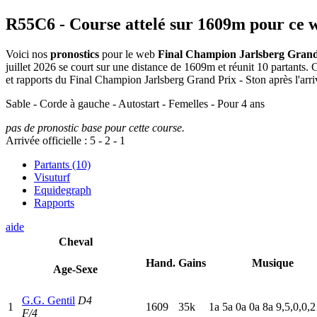
R55C6
- Course attelé sur 1609m pour ce 
Voici nos
pronostics
pour le web
Final Champion Jarlsberg Grand
juillet 2026 se court sur une distance de 1609m et réunit 10 partants
et rapports du Final Champion Jarlsberg Grand Prix - Ston après l'arri
Sable - Corde à gauche - Autostart - Femelles - Pour 4 ans
pas de pronostic base pour cette course.
Arrivée officielle :
5
-
2
-
1
Partants (10)
Visuturf
Equidegraph
Rapports
aide
Cheval
Hand.
Gains
Musique
Age-Sexe
G.G. Gentil
D4
1
1609
35k
1
a
5
a
0
a
0
a
8
a
9,5,0,0,2
F/4