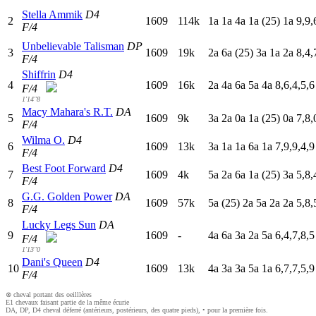
Stella Ammik
D4
2
1609
114k
1
a
1
a
4
a
1
a
(25)
1
a
9,9,
F/4
Unbelievable Talisman
DP
3
1609
19k
2
a
6
a
(25)
3
a
1
a
2
a
8,4,
F/4
Shiffrin
D4
4
1609
16k
2
a
4
a
6
a
5
a
4
a
8,6,4,5,6
F/4
1'14"8
Macy Mahara's R.T.
DA
5
1609
9k
3
a
2
a
0
a
1
a
(25)
0
a
7,8,
F/4
Wilma O.
D4
6
1609
13k
3
a
1
a
1
a
6
a
1
a
7,9,9,4,9
F/4
Best Foot Forward
D4
7
1609
4k
5
a
2
a
6
a
1
a
(25)
3
a
5,8,
F/4
G.G. Golden Power
DA
8
1609
57k
5
a
(25)
2
a
5
a
2
a
2
a
5,8,
F/4
Lucky Legs Sun
DA
9
1609
-
4
a
6
a
3
a
2
a
5
a
6,4,7,8,5
F/4
1'13"0
Dani's Queen
D4
10
1609
13k
4
a
3
a
3
a
5
a
1
a
6,7,7,5,9
F/4
⊗ cheval portant des oeilllères
E1 chevaux faisant partie de la même écurie
DA, DP, D4 cheval déferré (antérieurs, postérieurs, des quatre pieds), • pour la première fois.