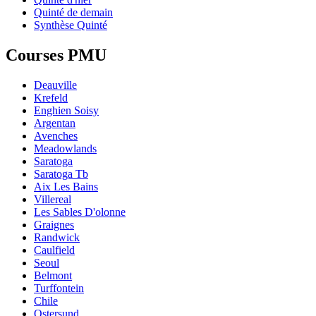
Quinté de demain
Synthèse Quinté
Courses PMU
Deauville
Krefeld
Enghien Soisy
Argentan
Avenches
Meadowlands
Saratoga
Saratoga Tb
Aix Les Bains
Villereal
Les Sables D'olonne
Graignes
Randwick
Caulfield
Seoul
Belmont
Turffontein
Chile
Ostersund