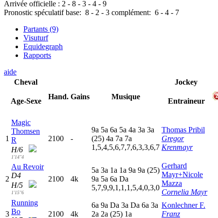
Arrivée officielle :
2
-
8
-
3
-
4
-
9
Pronostic spéculatif
base:
8
-
2
-
3
complément:
6
-
4
-
7
Partants (9)
Visuturf
Equidegraph
Rapports
aide
Cheval
Jockey
Hand.
Gains
Musique
Age-Sexe
Entraineur
Magic
9
a
5
a
6
a
5
a
4
a
3
a
3
a
Thomas Pribil
Thomsen
1
2100
-
(25)
4
a
7
a
7
a
Gregor
R
1,5,4,5,6,7,7,6,3,3,6,7
Krenmayr
H/6
1'14"4
Gerhard
Au Revoir
5
a
3
a
1
a
1
a
9
a
9
a
(25)
Mayr+Nicole
D4
2
2100
4k
9
a
5
a
6
a
D
a
Mazza
H/5
5,7,9,9,1,1,1,5,4,0,3,0
Cornelia Mayr
1'15"6
Running
6
a
9
a
D
a
3
a
D
a
6
a
3
a
Konlechner F.
Bo
3
2100
4k
2
a
2
a
(25)
1
a
Franz