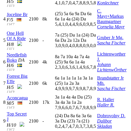
H/5
4,1,0,7,0,4,7,8,8,9,5,8
Konlechner
1'15"3
C.
(25)
5
a
6
a
9
a
D
a
6
a
Joceline Br
Mayr+Markus
4
2100
8k
6
a
1
a
4
a
(24)
D
a
F/5
Baumgartner
5,4,1,0,4,4,9,6,0,9,8,5
1'14"7
Cornelia Mayr
One Hell
7
a
(25)
D
a
1
a
(24)
D
a
Gruber Jr Mg.
Of A Ride
5
2100
-
6
a
D
a
2
a
12a
D
a
Sascha Fischer
H/8
3,0,9,0,4,0,8,8,0,9,0,0
1'15"1
Lichtenworther
Needlefish
8
a
7
a
10a
4
a
7
a
4
a
J.
Boko
DA
6
2100
4k
(25)
9
a
6
a
1
a
4
a
Johann
H/6
2,3,0,6,3,6,1,4,9,6,7,8
LichtenwÖrther
1'15"0
Forrest Big
6
a
1
a
1
a
1
a
1
a
3
a
1
a
Brandstatter Jr
Effe
7
2100
6k
(25)
1
a
2
a
3
a
Mh.
H/5
4,9,9,9,9,7,9,9,8,7,8,9
Sascha Fischer
1'14"9
3
a
1
a
4
a
4
a
D
a
(25)
Aconcagua
R. Haller
8
2100
17k
3
a
4
a
3
a
1
a
2
a
M/5
Haller R.
7,9,6,6,0,7,6,7,9,8,9,9
1'14"3
Top Secret
(24)
D
a
8
a
6
a
3
a
6
a
Dobrovolny D.
J
9
2100
-
3
a
D
a
(23)
7
a
(21)
Dalibor
H/10
0,2,4,7,4,7,0,3,7,3,8,5
Skladan
1'16"2