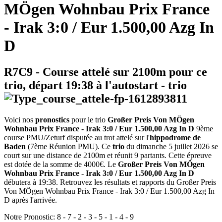
MÖgen Wohnbau Prix France
- Irak 3:0 / Eur 1.500,00 Azg In
D
R7C9
- Course attelé sur 2100m pour ce
trio, départ
19:38
à l'autostart -
trio
Voici nos
pronostics
pour le trio
Großer Preis Von MÖgen
Wohnbau Prix France - Irak 3:0 / Eur 1.500,00 Azg In D
9ème
course PMU/Zeturf disputée au trot attelé sur l'
hippodrome de
Baden
(7ème Réunion PMU). Ce
trio
du dimanche 5 juillet 2026 se
court sur une distance de 2100m et réunit 9 partants. Cette épreuve
est dotée de la somme de 4000€. Le
Großer Preis Von MÖgen
Wohnbau Prix France - Irak 3:0 / Eur 1.500,00 Azg In D
débutera à 19:38. Retrouvez les résultats et rapports du Großer Preis
Von MÖgen Wohnbau Prix France - Irak 3:0 / Eur 1.500,00 Azg In
D après l'arrivée.
Notre Pronostic:
8
-
7
-
2
-
3
-
5
-
1
-
4
-
9