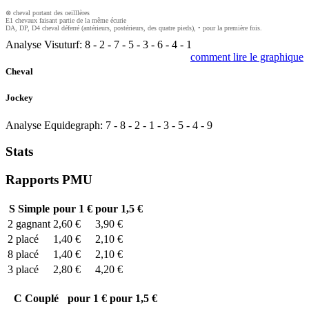
⊗ cheval portant des oeilllères
E1 chevaux faisant partie de la même écurie
DA, DP, D4 cheval déferré (antérieurs, postérieurs, des quatre pieds), • pour la première fois.
Analyse Visuturf:
8
-
2
-
7
-
5
-
3
-
6
-
4
-
1
comment lire le graphique
Cheval
Jockey
Analyse Equidegraph:
7
-
8
-
2
-
1
-
3
-
5
-
4
-
9
Stats
Rapports PMU
S
Simple
pour 1 €
pour 1,5 €
2
gagnant
2,60 €
3,90 €
2
placé
1,40 €
2,10 €
8
placé
1,40 €
2,10 €
3
placé
2,80 €
4,20 €
C
Couplé
pour 1 €
pour 1,5 €