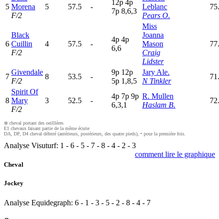
12p
4
p
5
Morena
5
57.5
-
Leblanc
75
7
p
8,6,3
F/2
Pears O.
Miss
Black
Joanna
4
p
4
p
6
Cuillin
4
57.5
-
Mason
77
6,6
F/2
Craig
Lidster
Givendale
9
p
12p
Jary Ale.
7
8
53.5
-
71
F/2
5
p
1,8,5
N Tinkler
Spirit Of
4
p
7
p
9
p
R. Mullen
8
Mary
3
52.5
-
72
6,3,1
Haslam B.
F/2
⊗ cheval portant des oeilllères
E1 chevaux faisant partie de la même écurie
DA, DP, D4 cheval déferré (antérieurs, postérieurs, des quatre pieds), • pour la première fois.
Analyse Visuturf:
1
-
6
-
5
-
7
-
8
-
4
-
2
-
3
comment lire le graphique
Cheval
Jockey
Analyse Equidegraph:
6
-
1
-
3
-
5
-
2
-
8
-
4
-
7