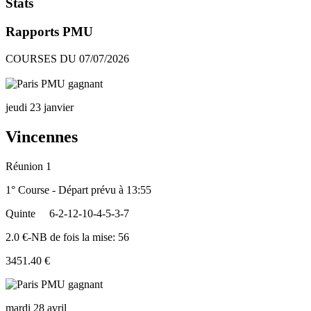
Stats
Rapports PMU
COURSES DU 07/07/2026
jeudi 23 janvier
Vincennes
Réunion 1
1° Course - Départ prévu à 13:55
Quinte
6-2-12-10-4-5-3-7
2.0 €-NB de fois la mise: 56
3451.40 €
mardi 28 avril