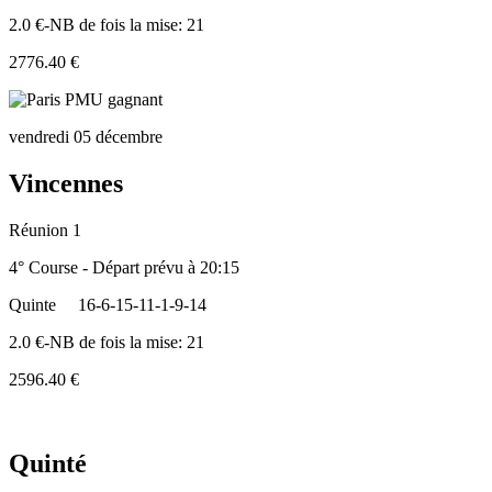
2.0 €-NB de fois la mise: 21
2776.40 €
vendredi 05 décembre
Vincennes
Réunion 1
4° Course - Départ prévu à 20:15
Quinte
16-6-15-11-1-9-14
2.0 €-NB de fois la mise: 21
2596.40 €
Quinté