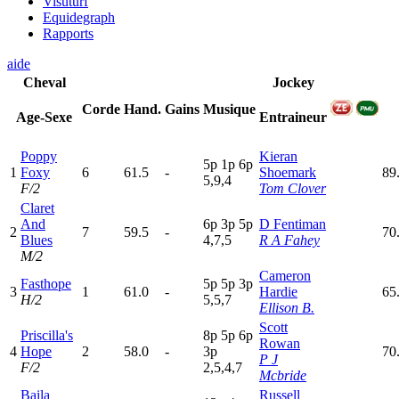
Visuturf
Equidegraph
Rapports
aide
Cheval
Jockey
Corde
Hand.
Gains
Musique
Age-Sexe
Entraineur
Poppy
Kieran
5
p
1
p
6
p
1
Foxy
6
61.5
-
Shoemark
89
5,9,4
F/2
Tom Clover
Claret
And
6
p
3
p
5
p
D Fentiman
2
7
59.5
-
70
Blues
4,7,5
R A Fahey
M/2
Cameron
Fasthope
5
p
5
p
3
p
3
1
61.0
-
Hardie
65
H/2
5,5,7
Ellison B.
Scott
Priscilla's
8
p
5
p
6
p
Rowan
4
Hope
2
58.0
-
3
p
70
P J
F/2
2,5,4,7
Mcbride
Baila
Russell