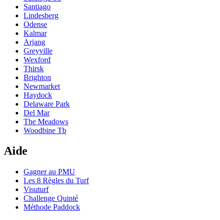
Santiago
Lindesberg
Odense
Kalmar
Arjang
Greyville
Wexford
Thirsk
Brighton
Newmarket
Haydock
Delaware Park
Del Mar
The Meadows
Woodbine Tb
Aide
Gagner au PMU
Les 8 Règles du Turf
Visuturf
Challenge Quinté
Méthode Paddock