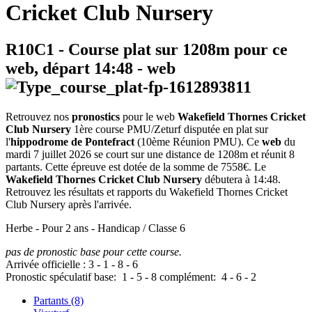
Cricket Club Nursery
R10C1
- Course plat sur 1208m pour ce
web, départ
14:48
-
web
Retrouvez nos
pronostics
pour le web
Wakefield Thornes Cricket
Club Nursery
1ère course PMU/Zeturf disputée en plat sur
l'
hippodrome de Pontefract
(10ème Réunion PMU). Ce
web
du
mardi 7 juillet 2026 se court sur une distance de 1208m et réunit 8
partants. Cette épreuve est dotée de la somme de 7558€. Le
Wakefield Thornes Cricket Club Nursery
débutera à 14:48.
Retrouvez les résultats et rapports du Wakefield Thornes Cricket
Club Nursery après l'arrivée.
Herbe - Pour 2 ans - Handicap / Classe 6
pas de pronostic base pour cette course.
Arrivée officielle :
3
-
1
-
8
-
6
Pronostic spéculatif
base:
1
-
5
-
8
complément:
4
-
6
-
2
Partants (8)