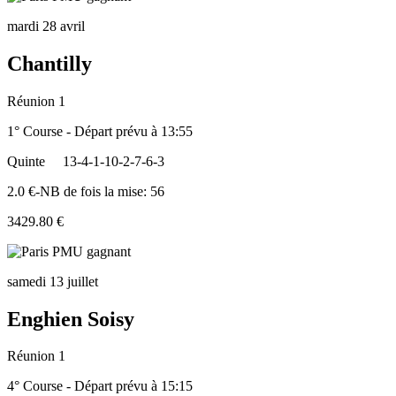
mardi 28 avril
Chantilly
Réunion 1
1° Course - Départ prévu à 13:55
Quinte
13-4-1-10-2-7-6-3
2.0 €-NB de fois la mise: 56
3429.80 €
samedi 13 juillet
Enghien Soisy
Réunion 1
4° Course - Départ prévu à 15:15