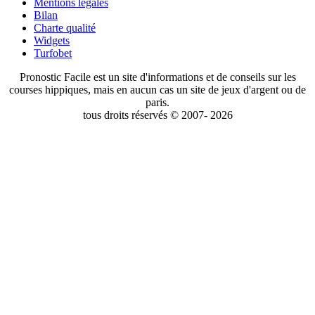
Mentions légales
Bilan
Charte qualité
Widgets
Turfobet
Pronostic Facile est un site d'informations et de conseils sur les
courses hippiques, mais en aucun cas un site de jeux d'argent ou de
paris.
tous droits réservés © 2007- 2026