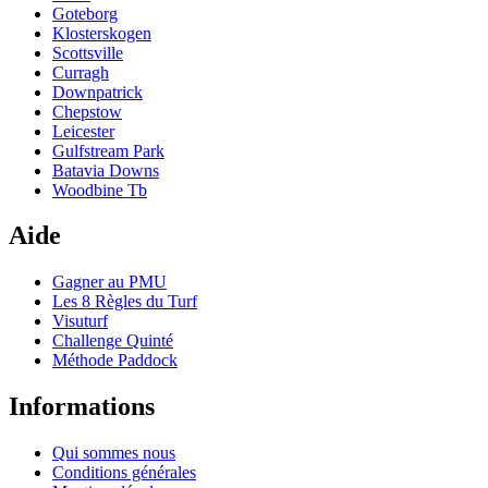
Goteborg
Klosterskogen
Scottsville
Curragh
Downpatrick
Chepstow
Leicester
Gulfstream Park
Batavia Downs
Woodbine Tb
Aide
Gagner au PMU
Les 8 Règles du Turf
Visuturf
Challenge Quinté
Méthode Paddock
Informations
Qui sommes nous
Conditions générales