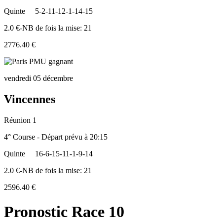
Quinte
5-2-11-12-1-14-15
2.0 €-NB de fois la mise: 21
2776.40 €
vendredi 05 décembre
Vincennes
Réunion 1
4° Course - Départ prévu à 20:15
Quinte
16-6-15-11-1-9-14
2.0 €-NB de fois la mise: 21
2596.40 €
Pronostic Race 10