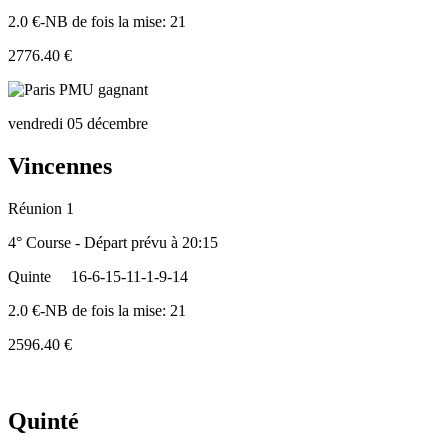
2.0 €-NB de fois la mise: 21
2776.40 €
vendredi 05 décembre
Vincennes
Réunion 1
4° Course - Départ prévu à 20:15
Quinte
16-6-15-11-1-9-14
2.0 €-NB de fois la mise: 21
2596.40 €
Quinté