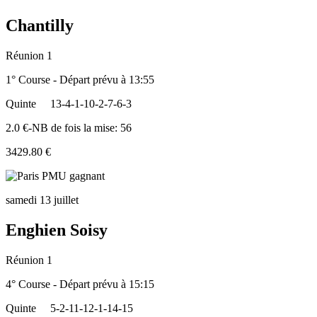
Chantilly
Réunion 1
1° Course - Départ prévu à 13:55
Quinte
13-4-1-10-2-7-6-3
2.0 €-NB de fois la mise: 56
3429.80 €
samedi 13 juillet
Enghien Soisy
Réunion 1
4° Course - Départ prévu à 15:15
Quinte
5-2-11-12-1-14-15