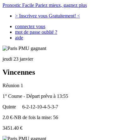
Pronostic Facile
Pariez mieux, gagnez plus
> Inscrivez vous Gratuitement! <
connectez vous
mot de passe oublié ?
aide
jeudi 23 janvier
Vincennes
Réunion 1
1° Course - Départ prévu à 13:55
Quinte
6-2-12-10-4-5-3-7
2.0 €-NB de fois la mise: 56
3451.40 €