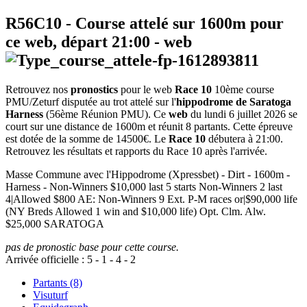
R56C10
- Course attelé sur 1600m pour
ce web, départ
21:00
-
web
Retrouvez nos
pronostics
pour le web
Race 10
10ème course
PMU/Zeturf disputée au trot attelé sur l'
hippodrome de Saratoga
Harness
(56ème Réunion PMU). Ce
web
du lundi 6 juillet 2026 se
court sur une distance de 1600m et réunit 8 partants. Cette épreuve
est dotée de la somme de 14500€. Le
Race 10
débutera à 21:00.
Retrouvez les résultats et rapports du Race 10 après l'arrivée.
Masse Commune avec l'Hippodrome (Xpressbet) - Dirt - 1600m -
Harness - Non-Winners $10,000 last 5 starts Non-Winners 2 last
4|Allowed $800 AE: Non-Winners 9 Ext. P-M races or|$90,000 life
(NY Breds Allowed 1 win and $10,000 life) Opt. Clm. Alw.
$25,000 SARATOGA
pas de pronostic base pour cette course.
Arrivée officielle :
5
-
1
-
4
-
2
Partants (8)
Visuturf