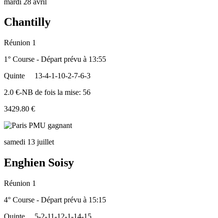
mardi 28 avril
Chantilly
Réunion 1
1° Course - Départ prévu à 13:55
Quinte
13-4-1-10-2-7-6-3
2.0 €-NB de fois la mise: 56
3429.80 €
samedi 13 juillet
Enghien Soisy
Réunion 1
4° Course - Départ prévu à 15:15
Quinte
5-2-11-12-1-14-15