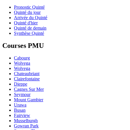
Pronostic Quinté
Quinté du jour
Arrivée du Quinté
Quinté d'hier
Quinté de demain
Synthèse Quinté
Courses PMU
Cabourg
Wolvega
Wolvega
Chateaubriant
Clairefontaine
Dieppe
Cagnes Sur Mer
Seymour
Mount Gambier
Urawa
Busan
Fairview
Musselburgh
Gowran Park