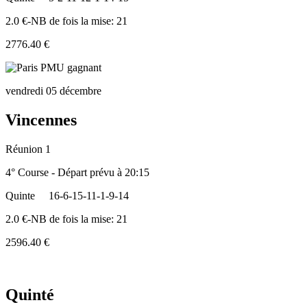
2.0 €-NB de fois la mise: 21
2776.40 €
vendredi 05 décembre
Vincennes
Réunion 1
4° Course - Départ prévu à 20:15
Quinte
16-6-15-11-1-9-14
2.0 €-NB de fois la mise: 21
2596.40 €
Quinté