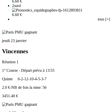
6.60 €
2sur4
6.60 €
tous [+]
jeudi 23 janvier
Vincennes
Réunion 1
1° Course - Départ prévu à 13:55
Quinte
6-2-12-10-4-5-3-7
2.0 €-NB de fois la mise: 56
3451.40 €