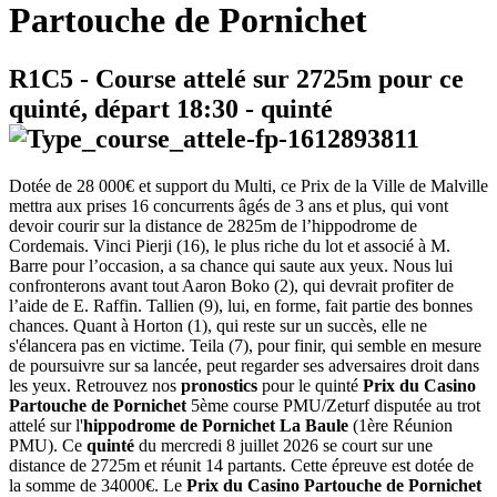
Partouche de Pornichet
R1C5
- Course attelé sur 2725m pour ce
quinté, départ
18:30
-
quinté
Dotée de 28 000€ et support du Multi, ce Prix de la Ville de Malville
mettra aux prises 16 concurrents âgés de 3 ans et plus, qui vont
devoir courir sur la distance de 2825m de l’hippodrome de
Cordemais. Vinci Pierji (16), le plus riche du lot et associé à M.
Barre pour l’occasion, a sa chance qui saute aux yeux. Nous lui
confronterons avant tout Aaron Boko (2), qui devrait profiter de
l’aide de E. Raffin. Tallien (9), lui, en forme, fait partie des bonnes
chances. Quant à Horton (1), qui reste sur un succès, elle ne
s'élancera pas en victime. Teila (7), pour finir, qui semble en mesure
de poursuivre sur sa lancée, peut regarder ses adversaires droit dans
les yeux. Retrouvez nos
pronostics
pour le quinté
Prix du Casino
Partouche de Pornichet
5ème course PMU/Zeturf disputée au trot
attelé sur l'
hippodrome de Pornichet La Baule
(1ère Réunion
PMU). Ce
quinté
du mercredi 8 juillet 2026 se court sur une
distance de 2725m et réunit 14 partants. Cette épreuve est dotée de
la somme de 34000€. Le
Prix du Casino Partouche de Pornichet