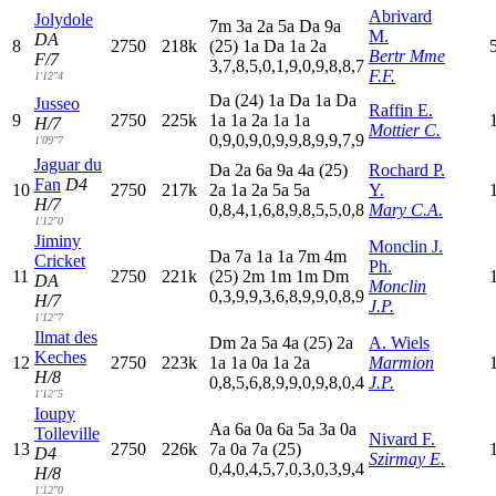
Abrivard
Jolydole
7
m
3
a
2
a
5
a
D
a
9
a
M.
DA
8
2750
218k
(25)
1
a
D
a
1
a
2
a
Bertr Mme
F/7
3,7,8,5,0,1,9,0,9,8,8,7
F.F.
1'12"4
D
a
(24)
1
a
D
a
1
a
D
a
Jusseo
Raffin E.
9
2750
225k
1
a
1
a
2
a
1
a
1
a
H/7
Mottier C.
0,9,0,9,0,9,9,8,9,9,7,9
1'09"7
Jaguar du
D
a
2
a
6
a
9
a
4
a
(25)
Rochard P.
Fan
D4
10
2750
217k
2
a
1
a
2
a
5
a
5
a
Y.
H/7
0,8,4,1,6,8,9,8,5,5,0,8
Mary C.A.
1'12"0
Jiminy
Monclin J.
D
a
7
a
1
a
1
a
7
m
4
m
Cricket
Ph.
11
2750
221k
(25)
2
m
1
m
1
m
D
m
DA
Monclin
0,3,9,9,3,6,8,9,9,0,8,9
H/7
J.P.
1'12"7
Ilmat des
D
m
2
a
5
a
4
a
(25)
2
a
A. Wiels
Keches
12
2750
223k
1
a
1
a
0
a
1
a
2
a
Marmion
H/8
0,8,5,6,8,9,9,0,9,8,0,4
J.P.
1'12"5
Ioupy
A
a
6
a
0
a
6
a
5
a
3
a
0
a
Tolleville
Nivard F.
13
2750
226k
7
a
0
a
7
a
(25)
D4
Szirmay E.
0,4,0,4,5,7,0,3,0,3,9,4
H/8
1'12"0