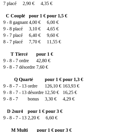
7
placé
2,90 €
4,35 €
C
Couplé
pour 1 €
pour 1,5 €
9 - 8
gagnant
4,00 €
6,00 €
9 - 8
placé
3,10 €
4,65 €
9 - 7
placé
6,40 €
9,60 €
8 - 7
placé
7,70 €
11,55 €
T
Tiercé
pour 1 €
9 - 8 - 7
ordre
42,80 €
9 - 8 - 7
désordre
7,60 €
Q
Quarté
pour 1 €
pour 1,3 €
9 - 8 - 7 - 13
ordre
126,10 €
163,93 €
9 - 8 - 7 - 13
désordre
12,50 €
16,25 €
9 - 8 - 7
bonus
3,30 €
4,29 €
D
2sur4
pour 1 €
pour 3 €
9 - 8 - 7 - 13
2,20 €
6,60 €
M
Multi
pour 1 €
pour 3 €