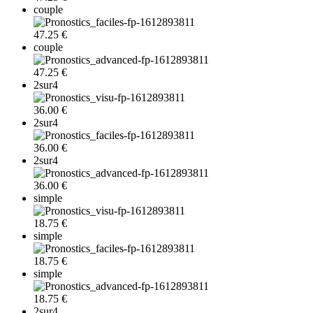
couple
47.25 €
couple
47.25 €
2sur4
36.00 €
2sur4
36.00 €
2sur4
36.00 €
simple
18.75 €
simple
18.75 €
simple
18.75 €
2sur4