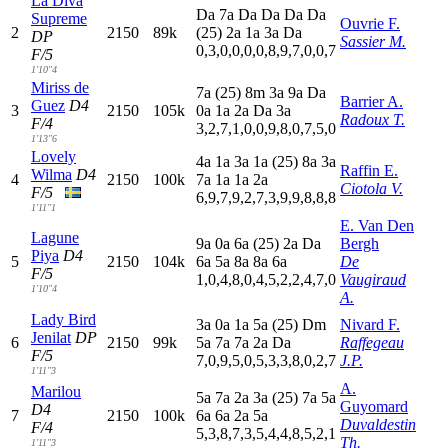
La Diva
D
a
7
a
D
a
D
a
D
a
D
a
Supreme
Ouvrie F.
2
2150
89k
(25)
2
a
1
a
3
a
D
a
DP
Sassier M.
0,3,0,0,0,0,8,9,7,0,0,7
F/5
1'10"4
Miriss de
7
a
(25)
8
m
3
a
9
a
D
a
Barrier A.
Guez
D4
3
2150
105k
0
a
1
a
2
a
D
a
3
a
Radoux T.
F/4
3,2,7,1,0,0,9,8,0,7,5,0
1'13"6
Lovely
4
a
1
a
3
a
1
a
(25)
8
a
3
a
Raffin E.
Wilma
D4
4
2150
100k
7
a
1
a
1
a
2
a
Ciotola V.
F/5
6,9,7,9,2,7,3,9,9,8,8,8
1'11"1
E. Van Den
Lagune
9
a
0
a
6
a
(25)
2
a
D
a
Bergh
Piya
D4
5
2150
104k
6
a
5
a
8
a
8
a
6
a
De
F/5
1,0,4,8,0,4,5,2,2,4,7,0
Vaugiraud
1'10"4
A.
Lady Bird
3
a
0
a
1
a
5
a
(25)
D
m
Nivard F.
Jenilat
DP
6
2150
99k
5
a
7
a
7
a
2
a
D
a
Raffegeau
F/5
7,0,9,5,0,5,3,3,8,0,2,7
J.P.
1'11"3
A.
Marilou
5
a
7
a
2
a
3
a
(25)
7
a
5
a
Guyomard
D4
7
2150
100k
6
a
6
a
2
a
5
a
Duvaldestin
F/4
5,3,8,7,3,5,4,4,8,5,2,1
Th.
1'11"3