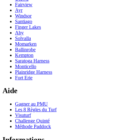
Fairview
Ayr
Windsor
Santiago
Finger Lakes
Aby
Solvalla
Momarken
Ballinrobe
Kempton
Saratoga Harness
Monticello
Plainridge Harness
Fort Erie
Aide
Gagner au PMU
Les 8 Règles du Turf
Visuturf
Challenge Quinté
Méthode Paddock
Informations