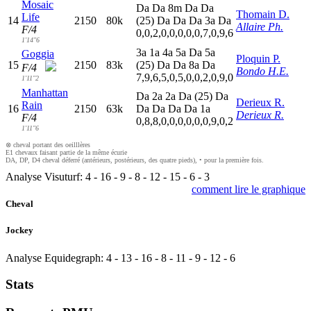
Mosaic
D
a
D
a
8
m
D
a
D
a
Thomain D.
Life
14
2150
80k
(25)
D
a
D
a
D
a
3
a
D
a
Allaire Ph.
F/4
0,0,2,0,0,0,0,0,7,0,9,6
1'14"6
3
a
1
a
4
a
5
a
D
a
5
a
Goggia
Ploquin P.
15
2150
83k
(25)
D
a
D
a
8
a
D
a
F/4
Bondo H.E.
7,9,6,5,0,5,0,0,2,0,9,0
1'11"2
Manhattan
D
a
2
a
2
a
D
a
(25)
D
a
Derieux R.
Rain
16
2150
63k
D
a
D
a
D
a
D
a
1
a
Derieux R.
F/4
0,8,8,0,0,0,0,0,0,9,0,2
1'11"6
⊗ cheval portant des oeilllères
E1 chevaux faisant partie de la même écurie
DA, DP, D4 cheval déferré (antérieurs, postérieurs, des quatre pieds), • pour la première fois.
Analyse Visuturf:
4
-
16
-
9
-
8
-
12
-
15
-
6
-
3
comment lire le graphique
Cheval
Jockey
Analyse Equidegraph:
4
-
13
-
16
-
8
-
11
-
9
-
12
-
6
Stats