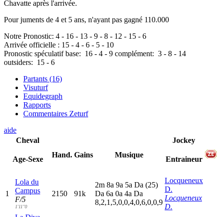
Chavatte après l'arrivée.
Pour juments de 4 et 5 ans, n'ayant pas gagné 110.000
Notre Pronostic:
4
-
16
-
13
-
9
-
8
-
12
-
15
-
6
Arrivée officielle :
15
-
4
-
6
-
5
-
10
Pronostic spéculatif
base:
16
-
4
-
9
complément:
3
-
8
-
14
outsiders:
15
-
6
Partants (16)
Visuturf
Equidegraph
Rapports
Commentaires Zeturf
aide
Cheval
Jockey
Hand.
Gains
Musique
Age-Sexe
Entraineur
Locqueneux
Lola du
2
m
8
a
9
a
5
a
D
a
(25)
D.
Campus
1
2150
91k
D
a
6
a
0
a
4
a
D
a
Locqueneux
F/5
8,2,1,5,0,0,4,0,6,0,0,9
D.
1'11"0