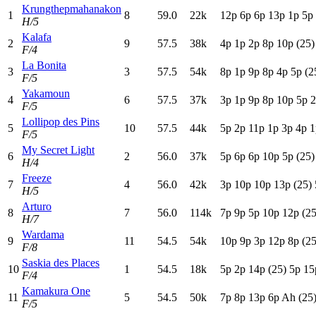
Krungthepmahanakon
1
8
59.0
22k
12p
6
p
6
p
13p
1
p
5
p
H/5
Kalafa
2
9
57.5
38k
4
p
1
p
2
p
8
p
10p
(25)
F/4
La Bonita
3
3
57.5
54k
8
p
1
p
9
p
8
p
4
p
5
p
(2
F/5
Yakamoun
4
6
57.5
37k
3
p
1
p
9
p
8
p
10p
5
p
2
F/5
Lollipop des Pins
5
10
57.5
44k
5
p
2
p
11p
1
p
3
p
4
p
1
F/5
My Secret Light
6
2
56.0
37k
5
p
6
p
6
p
10p
5
p
(25)
H/4
Freeze
7
4
56.0
42k
3
p
10p
10p
13p
(25)
H/5
Arturo
8
7
56.0
114k
7
p
9
p
5
p
10p
12p
(25
H/7
Wardama
9
11
54.5
54k
10p
9
p
3
p
12p
8
p
(25
F/8
Saskia des Places
10
1
54.5
18k
5
p
2
p
14p
(25)
5
p
15
F/4
Kamakura One
11
5
54.5
50k
7
p
8
p
13p
6
p
A
h
(25
F/5