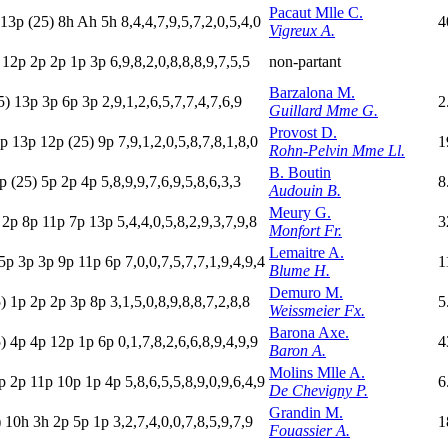
Pacaut Mlle C.
13p
(25)
8
h
A
h
5
h
8,4,4,7,9,5,7,2,0,5,4,0
4
Vigreux A.
12p
2
p
2
p
1
p
3
p
6,9,8,2,0,8,8,8,9,7,5,5
non-partant
Barzalona M.
5)
13p
3
p
6
p
3
p
2,9,1,2,6,5,7,7,4,7,6,9
2
Guillard Mme G.
Provost D.
p
13p
12p
(25)
9
p
7,9,1,2,0,5,8,7,8,1,8,0
1
Rohn-Pelvin Mme Ll.
B. Boutin
p
(25)
5
p
2
p
4
p
5,8,9,9,7,6,9,5,8,6,3,3
8
Audouin B.
Meury G.
2
p
8
p
11p
7
p
13p
5,4,4,0,5,8,2,9,3,7,9,8
3
Monfort Fr.
Lemaitre A.
5
p
3
p
3
p
9
p
11p
6
p
7,0,0,7,5,7,7,1,9,4,9,4
1
Blume H.
Demuro M.
)
1
p
2
p
2
p
3
p
8
p
3,1,5,0,8,9,8,8,7,2,8,8
5
Weissmeier Fx.
Barona Axe.
)
4
p
4
p
12p
1
p
6
p
0,1,7,8,2,6,6,8,9,4,9,9
4
Baron A.
Molins Mlle A.
p
2
p
11p
10p
1
p
4
p
5,8,6,5,5,8,9,0,9,6,4,9
6
De Chevigny P.
Grandin M.
)
10h
3
h
2
p
5
p
1
p
3,2,7,4,0,0,7,8,5,9,7,9
1
Fouassier A.