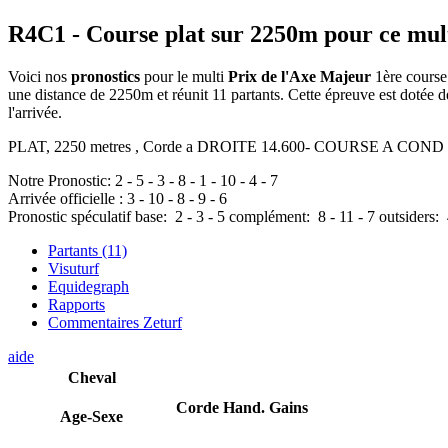
R4C1
- Course plat sur 2250m pour ce mul
Voici nos
pronostics
pour le multi
Prix de l'Axe Majeur
1ère course 
une distance de 2250m et réunit 11 partants. Cette épreuve est doté
l'arrivée.
PLAT, 2250 metres , Corde a DROITE 14.600- COURSE A COND
Notre Pronostic:
2
-
5
-
3
-
8
-
1
-
10
-
4
-
7
Arrivée officielle :
3
-
10
-
8
-
9
-
6
Pronostic spéculatif
base:
2
-
3
-
5
complément:
8
-
11
-
7
outsiders:
Partants (11)
Visuturf
Equidegraph
Rapports
Commentaires Zeturf
aide
Cheval
Corde
Hand.
Gains
Age-Sexe