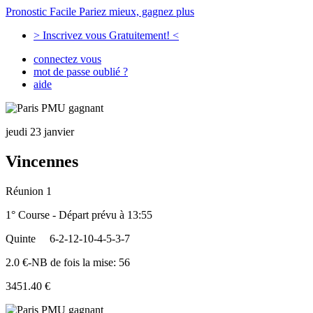
Pronostic Facile
Pariez mieux, gagnez plus
> Inscrivez vous Gratuitement! <
connectez vous
mot de passe oublié ?
aide
jeudi 23 janvier
Vincennes
Réunion 1
1° Course - Départ prévu à 13:55
Quinte
6-2-12-10-4-5-3-7
2.0 €-NB de fois la mise: 56
3451.40 €