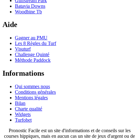
Gulfstream Park
Batavia Downs
Woodbine Tb
Aide
Gagner au PMU
Les 8 Règles du Turf
Visuturf
Challenge Quinté
Méthode Paddock
Informations
Qui sommes nous
Conditions générales
Mentions légales
Bilan
Charte qualité
Widgets
Turfobet
Pronostic Facile est un site d'informations et de conseils sur les
courses hippiques, mais en aucun cas un site de jeux d'argent ou de