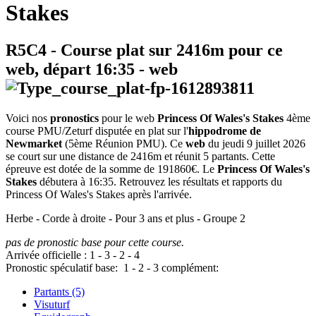
Stakes
R5C4
- Course plat sur 2416m pour ce
web, départ
16:35
-
web
Voici nos
pronostics
pour le web
Princess Of Wales's Stakes
4ème
course PMU/Zeturf disputée en plat sur l'
hippodrome de
Newmarket
(5ème Réunion PMU). Ce
web
du jeudi 9 juillet 2026
se court sur une distance de 2416m et réunit 5 partants. Cette
épreuve est dotée de la somme de 191860€. Le
Princess Of Wales's
Stakes
débutera à 16:35. Retrouvez les résultats et rapports du
Princess Of Wales's Stakes après l'arrivée.
Herbe - Corde à droite - Pour 3 ans et plus - Groupe 2
pas de pronostic base pour cette course.
Arrivée officielle :
1
-
3
-
2
-
4
Pronostic spéculatif
base:
1
-
2
-
3
complément:
Partants (5)
Visuturf