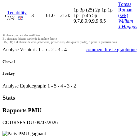
Tomas
1
p
3
p
(25)
2
p
1
p
1
p
Roman
Tenability
5
3
61.0
212k
1
p
1
p
4
p
5
p
(svk)
H/4
9,7,8,9,9,9,9,6,5
William
J.Haggas
⊗ cheval portant des oeilllères
E1 chevaux faisant partie de la même écurie
DA, DP, D4 cheval déferré (antérieurs, postérieurs, des quatre pieds), • pour la première fois.
Analyse Visuturf:
1
-
5
-
2
-
3
-
4
comment lire le graphique
Cheval
Jockey
Analyse Equidegraph:
1
-
5
-
4
-
3
-
2
Stats
Rapports PMU
COURSES DU 09/07/2026