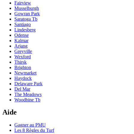
Fairview
Musselburgh
Gowran Park
Saratoga Tb
Santiago
Lindesberg
Odense
Kalmar
Arjang
Greyville
Wexford
Thirsk
Brighton
Newmarket
Haydock
Delaware Park
Del Mar
The Meadows
Woodbine Tb
Aide
Gagner au PMU
Les 8 Règles du Turf