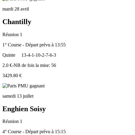
mardi 28 avril
Chantilly
Réunion 1
1° Course - Départ prévu à 13:55
Quinte
13-4-1-10-2-7-6-3
2.0 €-NB de fois la mise: 56
3429.80 €
samedi 13 juillet
Enghien Soisy
Réunion 1
4° Course - Départ prévu à 15:15