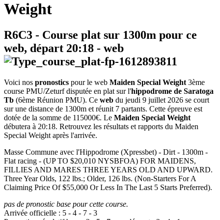
Weight
R6C3
- Course plat sur 1300m pour ce
web, départ
20:18
-
web
Voici nos
pronostics
pour le web
Maiden Special Weight
3ème
course PMU/Zeturf disputée en plat sur l'
hippodrome de Saratoga
Tb
(6ème Réunion PMU). Ce
web
du jeudi 9 juillet 2026 se court
sur une distance de 1300m et réunit 7 partants. Cette épreuve est
dotée de la somme de 115000€. Le
Maiden Special Weight
débutera à 20:18. Retrouvez les résultats et rapports du Maiden
Special Weight après l'arrivée.
Masse Commune avec l'Hippodrome (Xpressbet) - Dirt - 1300m -
Flat racing - (UP TO $20,010 NYSBFOA) FOR MAIDENS,
FILLIES AND MARES THREE YEARS OLD AND UPWARD.
Three Year Olds, 122 lbs.; Older, 126 lbs. (Non-Starters For A
Claiming Price Of $55,000 Or Less In The Last 5 Starts Preferred).
pas de pronostic base pour cette course.
Arrivée officielle :
5
-
4
-
7
-
3