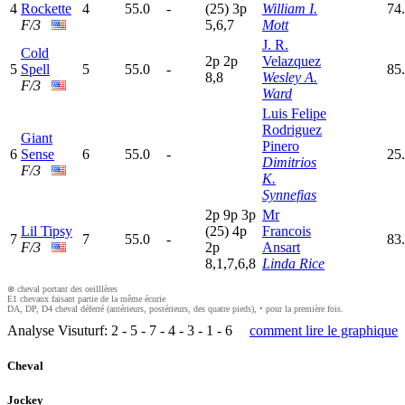
4
Rockette
4
55.0
-
(25)
3
p
William I.
74
F/3
5,6,7
Mott
J. R.
Cold
2
p
2
p
Velazquez
5
Spell
5
55.0
-
85
8,8
Wesley A.
F/3
Ward
Luis Felipe
Rodriguez
Giant
Pinero
6
Sense
6
55.0
-
25
Dimitrios
F/3
K.
Synnefias
2
p
9
p
3
p
Mr
Lil Tipsy
(25)
4
p
Francois
7
7
55.0
-
83
F/3
2
p
Ansart
8,1,7,6,8
Linda Rice
⊗ cheval portant des oeilllères
E1 chevaux faisant partie de la même écurie
DA, DP, D4 cheval déferré (antérieurs, postérieurs, des quatre pieds), • pour la première fois.
Analyse Visuturf:
2
-
5
-
7
-
4
-
3
-
1
-
6
comment lire le graphique
Cheval
Jockey