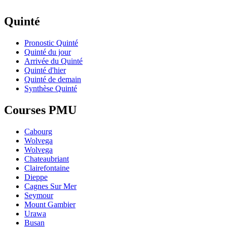
Quinté
Pronostic Quinté
Quinté du jour
Arrivée du Quinté
Quinté d'hier
Quinté de demain
Synthèse Quinté
Courses PMU
Cabourg
Wolvega
Wolvega
Chateaubriant
Clairefontaine
Dieppe
Cagnes Sur Mer
Seymour
Mount Gambier
Urawa
Busan