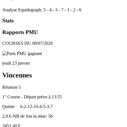
Analyse Equidegraph:
5
-
4
-
3
-
7
-
1
-
2
-
6
Stats
Rapports PMU
COURSES DU 09/07/2026
jeudi 23 janvier
Vincennes
Réunion 1
1° Course - Départ prévu à 13:55
Quinte
6-2-12-10-4-5-3-7
2.0 €-NB de fois la mise: 56
3451.40 €