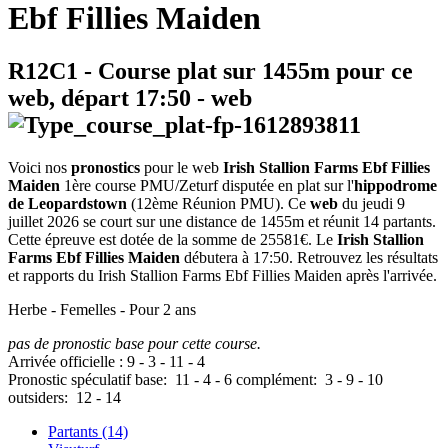
Ebf Fillies Maiden
R12C1
- Course plat sur 1455m pour ce
web, départ
17:50
-
web
Voici nos
pronostics
pour le web
Irish Stallion Farms Ebf Fillies
Maiden
1ère course PMU/Zeturf disputée en plat sur l'
hippodrome
de Leopardstown
(12ème Réunion PMU). Ce
web
du jeudi 9
juillet 2026 se court sur une distance de 1455m et réunit 14 partants.
Cette épreuve est dotée de la somme de 25581€. Le
Irish Stallion
Farms Ebf Fillies Maiden
débutera à 17:50. Retrouvez les résultats
et rapports du Irish Stallion Farms Ebf Fillies Maiden après l'arrivée.
Herbe - Femelles - Pour 2 ans
pas de pronostic base pour cette course.
Arrivée officielle :
9
-
3
-
11
-
4
Pronostic spéculatif
base:
11
-
4
-
6
complément:
3
-
9
-
10
outsiders:
12
-
14
Partants (14)