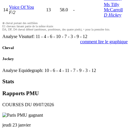
Ms Tilly
Voice Of You
14
13
58.0
-
McCarroll
F/2
D Hickey
⊗ cheval portant des oeilllères
E1 chevaux faisant partie de la même écurie
DA, DP, D4 cheval déferré (antérieurs, postérieurs, des quatre pieds), • pour la première fois.
Analyse Visuturf:
11
-
4
-
6
-
10
-
7
-
3
-
9
-
12
comment lire le graphique
Cheval
Jockey
Analyse Equidegraph:
10
-
6
-
4
-
11
-
7
-
9
-
3
-
12
Stats
Rapports PMU
COURSES DU 09/07/2026
jeudi 23 janvier