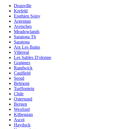
Deauville
Krefeld
Enghien Soisy
Argentan
Avenches
Meadowlands
Saratoga Tb
Saratoga
Aix Les Bains
Villereal
Les Sables D'olonne
Graignes
Randwick
Caulfield
Seoul
Belmont
Turffontein
Chile
Ostersund
Bergen
Wexford
Kilbeggan
Ascot
Haydock