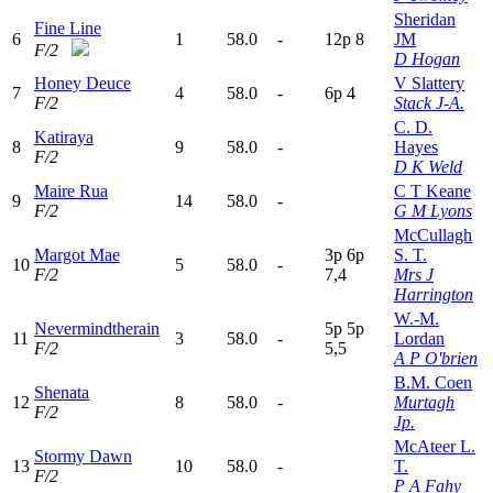
Sheridan
Fine Line
6
1
58.0
-
12p
8
JM
F/2
D Hogan
Honey Deuce
V Slattery
7
4
58.0
-
6
p
4
F/2
Stack J-A.
C. D.
Katiraya
8
9
58.0
-
Hayes
F/2
D K Weld
Maire Rua
C T Keane
9
14
58.0
-
F/2
G M Lyons
McCullagh
Margot Mae
3
p
6
p
S. T.
10
5
58.0
-
F/2
7,4
Mrs J
Harrington
W.-M.
Nevermindtherain
5
p
5
p
11
3
58.0
-
Lordan
F/2
5,5
A P O'brien
B.M. Coen
Shenata
12
8
58.0
-
Murtagh
F/2
Jp.
McAteer L.
Stormy Dawn
13
10
58.0
-
T.
F/2
P A Fahy