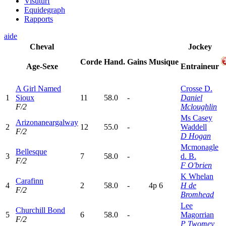
Visuturf
Equidegraph
Rapports
aide
Cheval
Jockey
Corde
Hand.
Gains
Musique
Age-Sexe
Entraineur
A Girl Named
Crosse D.
1
Sioux
11
58.0
-
Daniel
F/2
Mcloughlin
Ms Casey
Arizonaneargalway
2
12
55.0
-
Waddell
F/2
D Hogan
Mcmonagle
Bellesque
3
7
58.0
-
d. B.
F/2
F O'brien
K Whelan
Carafinn
4
2
58.0
-
4
p
6
H de
F/2
Bromhead
Lee
Churchill Bond
5
6
58.0
-
Magorrian
F/2
P Twomey