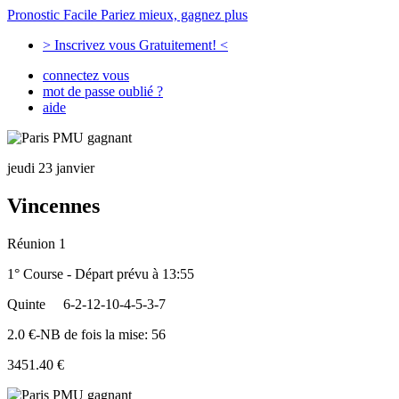
Pronostic Facile
Pariez mieux, gagnez plus
> Inscrivez vous Gratuitement! <
connectez vous
mot de passe oublié ?
aide
jeudi 23 janvier
Vincennes
Réunion 1
1° Course - Départ prévu à 13:55
Quinte
6-2-12-10-4-5-3-7
2.0 €-NB de fois la mise: 56
3451.40 €