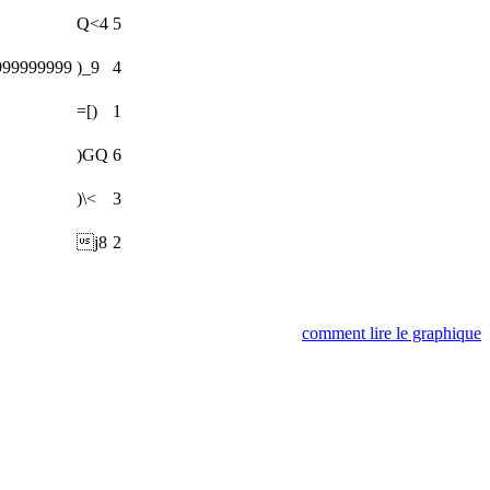
Q<4
5
999999999
)_9
4
=[)
1
)GQ
6
)\<
3
j8
2
comment lire le graphique