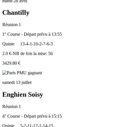
mardi 28 avril
Chantilly
Réunion 1
1° Course - Départ prévu à 13:55
Quinte
13-4-1-10-2-7-6-3
2.0 €-NB de fois la mise: 56
3429.80 €
samedi 13 juillet
Enghien Soisy
Réunion 1
4° Course - Départ prévu à 15:15
Quinte
5-2-11-12-1-14-15