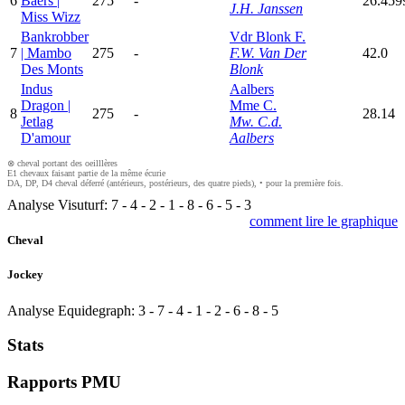
6
Baers |
275
-
26.459
J.H. Janssen
Miss Wizz
Bankrobber
Vdr Blonk F.
7
| Mambo
275
-
F.W. Van Der
42.0
Des Monts
Blonk
Indus
Aalbers
Dragon |
Mme C.
8
275
-
28.14
Jetlag
Mw. C.d.
D'amour
Aalbers
⊗ cheval portant des oeilllères
E1 chevaux faisant partie de la même écurie
DA, DP, D4 cheval déferré (antérieurs, postérieurs, des quatre pieds), • pour la première fois.
Analyse Visuturf:
7
-
4
-
2
-
1
-
8
-
6
-
5
-
3
comment lire le graphique
Cheval
Jockey
Analyse Equidegraph:
3
-
7
-
4
-
1
-
2
-
6
-
8
-
5
Stats
Rapports PMU