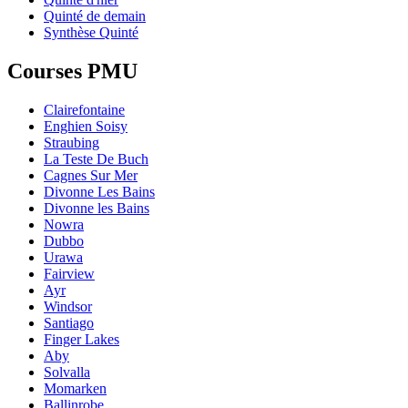
Quinté de demain
Synthèse Quinté
Courses PMU
Clairefontaine
Enghien Soisy
Straubing
La Teste De Buch
Cagnes Sur Mer
Divonne Les Bains
Divonne les Bains
Nowra
Dubbo
Urawa
Fairview
Ayr
Windsor
Santiago
Finger Lakes
Aby
Solvalla
Momarken
Ballinrobe