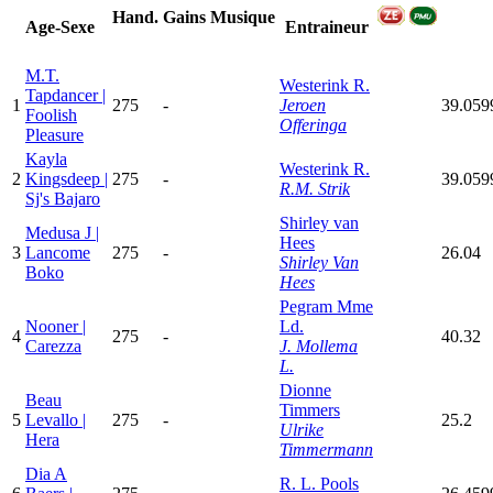
Hand.
Gains
Musique
Age-Sexe
Entraineur
M.T.
Westerink R.
Tapdancer |
1
275
-
Jeroen
39.059
Foolish
Offeringa
Pleasure
Kayla
Westerink R.
2
Kingsdeep |
275
-
39.059
R.M. Strik
Sj's Bajaro
Shirley van
Medusa J |
Hees
3
Lancome
275
-
26.04
Shirley Van
Boko
Hees
Pegram Mme
Nooner |
Ld.
4
275
-
40.32
Carezza
J. Mollema
L.
Dionne
Beau
Timmers
5
Levallo |
275
-
25.2
Ulrike
Hera
Timmermann
Dia A
R. L. Pools