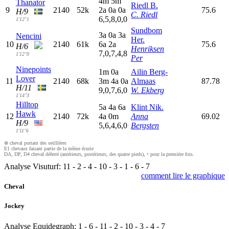
4
m
5
m
Thanator
Riedl B.
9
2140
52k
2
a
0
a
0
a
75.6
H/9
C. Riedl
6,5,8,0,0
1'12"1
Sundbom
3
a
0
a
3
a
Nencini
Her.
10
2140
61k
6
a
2
a
75.6
H/6
Henriksen
7,0,7,4,8
1'12"0
Per
Ninepoints
1
m
0
a
Ailin Berg-
Lover
11
2140
68k
3
m
4
a
0
a
Almaas
87.78
H/11
9,0,7,6,0
W. Ekberg
1'14"3
Hilltop
5
a
4
a
6
a
Klint Nik.
Hawk
12
2140
72k
4
a
0
m
Anna
69.02
H/9
5,6,4,6,0
Bergsten
1'11"6
⊗ cheval portant des oeilllères
E1 chevaux faisant partie de la même écurie
DA, DP, D4 cheval déferré (antérieurs, postérieurs, des quatre pieds), • pour la première fois.
Analyse Visuturf:
11
-
2
-
4
-
10
-
3
-
1
-
6
-
7
comment lire le graphique
Cheval
Jockey
Analyse Equidegraph:
1
-
6
-
11
-
2
-
10
-
3
-
4
-
7