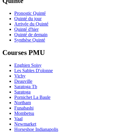
Quinté
Pronostic Quinté
Quinté du jour
Arrivée du Quinté
Quinté d'hier
Quinté de demain
Synthèse Quinté
Courses PMU
Enghien Soisy
Les Sables D'olonne
Vichy
Deauville
Saratoga Tb
Saratoga
Pornichet La Baule
Northam
Funabashi
Mombetsu
Vaal
Newmarket
Horseshoe Indianapolis