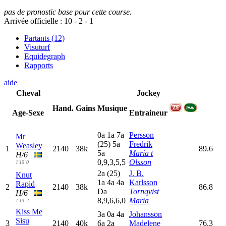
pas de pronostic base pour cette course.
Arrivée officielle :
10
-
2
-
1
Partants (12)
Visuturf
Equidegraph
Rapports
aide
Cheval
Jockey
Hand.
Gains
Musique
Age-Sexe
Entraineur
0
a
1
a
7
a
Persson
Mr
(25)
5
a
Fredrik
Weasley
1
2140
38k
89.6
5
a
Maria t
H/6
0,9,3,5,5
Olsson
1'15"0
2
a
(25)
J. B.
Knut
1
a
4
a
4
a
Karlsson
Rapid
2
2140
38k
86.8
D
a
Tornqvist
H/6
8,9,6,6,0
Maria
1'13"2
Kiss Me
3
a
0
a
4
a
Johansson
Sisu
3
2140
40k
6
a
2
a
Madelene
76.3