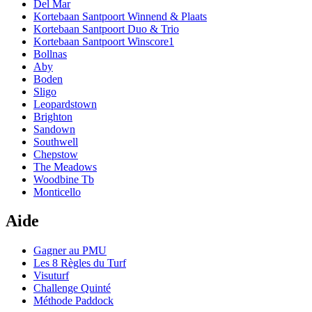
Del Mar
Kortebaan Santpoort Winnend & Plaats
Kortebaan Santpoort Duo & Trio
Kortebaan Santpoort Winscore1
Bollnas
Aby
Boden
Sligo
Leopardstown
Brighton
Sandown
Southwell
Chepstow
The Meadows
Woodbine Tb
Monticello
Aide
Gagner au PMU
Les 8 Règles du Turf
Visuturf
Challenge Quinté
Méthode Paddock