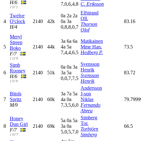
H/6
7,0,6,4,8
C. Eriksson
1'11"2
Elfstrand
Twelve
0
a
2
a
2
a
Oll.
4
O'clock
2140
42k
0
a
3
a
83.16
Thorson
H/4
0,8,8,0,7
Olof
Meryl
3
a
6
a
6
a
Matikainen
Streep
5
2140
44k
4
a
5
a
Mme Han.
73.5
Boko
7,4,4,6,5
Hedberg P.
F/7
1'13"8
Svensson
Simb
0
a
0
a
3
a
Henrik
Rooney
6
2140
51k
3
a
5
a
83.72
Svensson
H/6
0,0,7,7,5
Henrik
1'11"8
Andersson
Bitols
3
a
7
a
5
a
J-son
7
Spritz
2140
60k
4
a
0
a
Niklas
79.799
M/9
7,3,5,6,0
Fernando
Abreu
Simberg
Honey
5
a
0
a
5
a
Tor.
Dun Girl
8
2140
69k
3
a
0
a
66.5
Torbjörn
F/7
5,0,5,7,0
Simberg
1'10"7