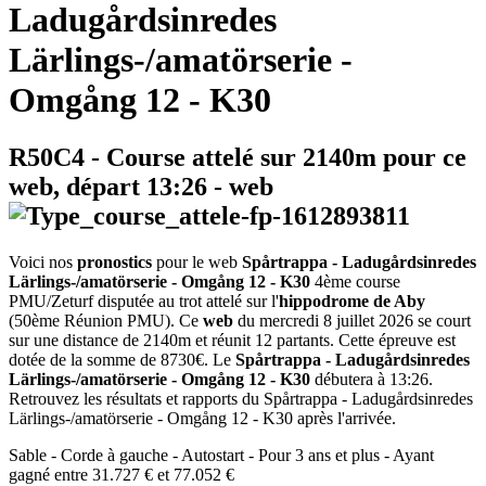
Ladugårdsinredes
Lärlings-/amatörserie -
Omgång 12 - K30
R50C4
- Course attelé sur 2140m pour ce
web, départ
13:26
-
web
Voici nos
pronostics
pour le web
Spårtrappa - Ladugårdsinredes
Lärlings-/amatörserie - Omgång 12 - K30
4ème course
PMU/Zeturf disputée au trot attelé sur l'
hippodrome de Aby
(50ème Réunion PMU). Ce
web
du mercredi 8 juillet 2026 se court
sur une distance de 2140m et réunit 12 partants. Cette épreuve est
dotée de la somme de 8730€. Le
Spårtrappa - Ladugårdsinredes
Lärlings-/amatörserie - Omgång 12 - K30
débutera à 13:26.
Retrouvez les résultats et rapports du Spårtrappa - Ladugårdsinredes
Lärlings-/amatörserie - Omgång 12 - K30 après l'arrivée.
Sable - Corde à gauche - Autostart - Pour 3 ans et plus - Ayant
gagné entre 31.727 € et 77.052 €